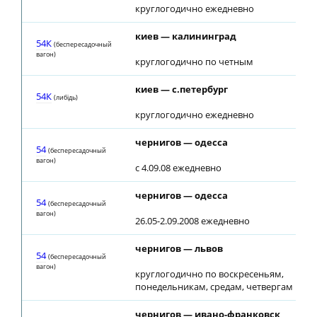
круглогодично ежедневно
киев — калининград
54К
(беспересадочный
вагон)
круглогодично по четным
киев — с.петербург
54К
(либiдь)
круглогодично ежедневно
чернигов — одесса
54
(беспересадочный
вагон)
с 4.09.08 ежедневно
чернигов — одесса
54
(беспересадочный
вагон)
26.05-2.09.2008 ежедневно
чернигов — львов
54
(беспересадочный
вагон)
круглогодично по воскресеньям,
понедельникам, средам, четвергам
чернигов — ивано-франковск