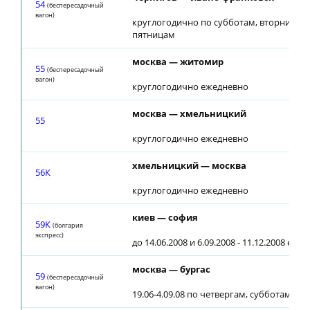
54
(беспересадочный
вагон)
круглогодично по субботам, вторникам,
пятницам
москва — житомир
55
(беспересадочный
вагон)
круглогодично ежедневно
москва — хмельницкий
55
круглогодично ежедневно
хмельницкий — москва
56К
круглогодично ежедневно
киев — софия
59К
(болгария
экспресс)
до 14.06.2008 и 6.09.2008 - 11.12.2008 еже
москва — бургас
59
(беспересадочный
вагон)
19.06-4.09.08 по четвергам, субботам