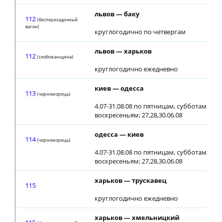
львов — баку
112
(беспересадочный
вагон)
круглогодично по четвергам
львов — харьков
112
(слобожанщина)
круглогодично ежедневно
киев — одесса
113
(чоpнoмopeць)
4.07-31.08.08 по пятницам, субботам,
воскресеньям; 27,28,30.06.08
одесса — киев
114
(чоpномopeць)
4.07-31.08.08 по пятницам, субботам,
воскресеньям; 27,28,30.06.08
харьков — трускавец
115
круглогодично ежедневно
харьков — хмельницкий