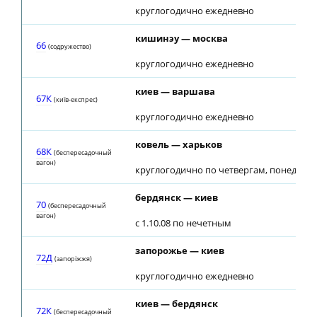
круглогодично ежедневно
кишинэу — москва
66
(содружество)
круглогодично ежедневно
киев — варшава
67К
(київ-експрес)
круглогодично ежедневно
ковель — харьков
68К
(беспересадочный
вагон)
круглогодично по четвергам, понедель
бердянск — киев
70
(беспересадочный
вагон)
с 1.10.08 по нечетным
запорожье — киев
72Д
(запорiжжя)
круглогодично ежедневно
киев — бердянск
72К
(беспересадочный