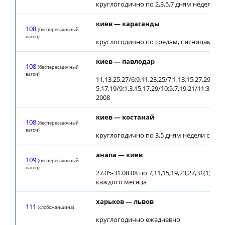
круглогодично по 2,3,5,7 дням недели
киев — караганды
108
(беспересадочный
вагон)
круглогодично по средам, пятницам с 28
киев — павлодар
108
(беспересадочный
вагон)
11,13,25,27/6;9,11,23,25/7;1,13,15,27,29/8;
5,17,19/9;1,3,15,17,29/10;5,7,19,21/11;3,5,17
2008
киев — костанай
108
(беспересадочный
вагон)
круглогодично по 3,5 дням недели с 28.0
анапа — киев
109
(беспересадочный
вагон)
27.05-31.08.08 по 7,11,15,19,23,27,31(1) чи
каждого месяца
харьков — львов
111
(слобожанщина)
круглогодично ежедневно