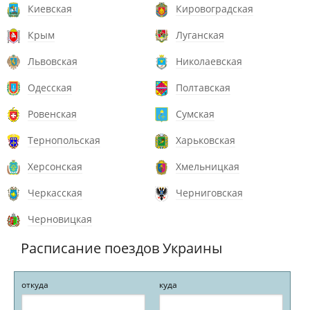
Киевская
Кировоградская
Крым
Луганская
Львовская
Николаевская
Одесская
Полтавская
Ровенская
Сумская
Тернопольская
Харьковская
Херсонская
Хмельницкая
Черкасская
Черниговская
Черновицкая
Расписание поездов Украины
откуда
куда