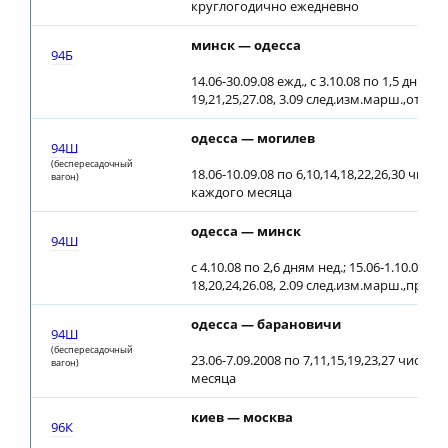
круглогодично ежедневно
минск — одесса
94Б
14.06-30.09.08 ежд., с 3.10.08 по 1,5 дн. нед.
19,21,25,27.08, 3.09 след.изм.марш.,отпр.8
одесса — могилев
94Ш
(беспересадочный
18.06-10.09.08 по 6,10,14,18,22,26,30 числ
вагон)
каждого месяца
одесса — минск
94Ш
с 4.10.08 по 2,6 дням нед.; 15.06-1.10.08 ежд
18,20,24,26.08, 2.09 след.изм.марш.,приб.1
одесса — барановичи
94Ш
(беспересадочный
23.06-7.09.2008 по 7,11,15,19,23,27 числа
вагон)
месяца
киев — москва
96К