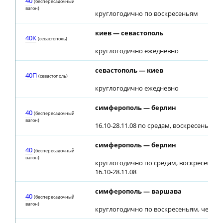
40
(беспересадочный
вагон)
круглогодично по воскресеньям
киев — севастополь
40К
(севастополь)
круглогодично ежедневно
севастополь — киев
40П
(севастополь)
круглогодично ежедневно
симферополь — берлин
40
(беспересадочный
вагон)
16.10-28.11.08 по средам, воскресеньям
симферополь — берлин
40
(беспересадочный
вагон)
круглогодично по средам, воскресеньям
16.10-28.11.08
симферополь — варшава
40
(беспересадочный
вагон)
круглогодично по воскресеньям, четве