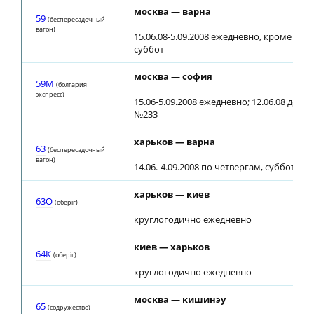
москва — варна
59
(беспересадочный
вагон)
15.06.08-5.09.2008 ежедневно, кроме чет
суббот
москва — софия
59М
(болгария
экспресс)
15.06-5.09.2008 ежедневно; 12.06.08 до ст
№233
харьков — варна
63
(беспересадочный
вагон)
14.06.-4.09.2008 по четвергам, субботам
харьков — киев
63О
(оберiг)
круглогодично ежедневно
киев — харьков
64К
(оберiг)
круглогодично ежедневно
москва — кишинэу
65
(содружество)