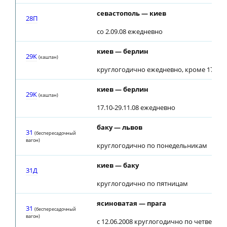
севастополь — киев
28П
со 2.09.08 ежедневно
киев — берлин
29К
(каштан)
круглогодично ежедневно, кроме 17.10-2
киев — берлин
29К
(каштан)
17.10-29.11.08 ежедневно
баку — львов
31
(беспересадочный
вагон)
круглогодично по понедельникам
киев — баку
31Д
круглогодично по пятницам
ясиноватая — прага
31
(беспересадочный
вагон)
с 12.06.2008 круглогодично по четверга