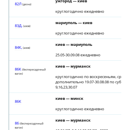
ужгород — киев
82Л
(десна)
круглогодично ежедневно
мариуполь — киев
83Д,
(азов)
круглогодично ежедневно
киев — мариуполь
84К,
(азов)
25.05-30.09.08 ежедневно
киев — мурманск
86К
(беспересадочный
вагон)
круглогодично по воскресеньям, средам
дополнительно 19.07-30.08.08 по суббот
9,16,23,30.07
киев — минск
86К
круглогодично ежедневно
киев — мурманск
86
(беспересадочный
вагон)