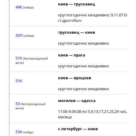
киев — трускавец
49К
(кобзар)
круглогодично ежедневно; 9,11.07.08 до
ст.дрогобыч
трускавец — киев
50Л
(кобзар)
круглогодично ежедневно
киев — прага
51К
(беспересадочный
вагон)
круглогодично ежедневно
киев — вроцлав
51К
круглогодично ежедневно
могилев — одесса
53
(беспересадочный
вагон)
17.06-9.09.08 по 5,9,13,17,21,25,29 числам
месяца
с.петербург — киев
53A
(либiдь)