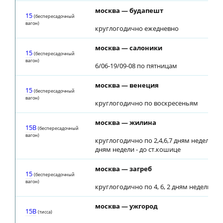
москва — будапешт
15
(беспересадочный
вагон)
круглогодично ежедневно
москва — салоники
15
(беспересадочный
вагон)
6/06-19/09-08 по пятницам
москва — венеция
15
(беспересадочный
вагон)
круглогодично по воскресеньям
москва — жилина
15В
(беспересадочный
вагон)
круглогодично по 2,4,6,7 дням недели; по
дням недели - до ст.кошице
москва — загреб
15
(беспересадочный
вагон)
круглогодично по 4, 6, 2 дням недели
москва — ужгород
15В
(тиcca)