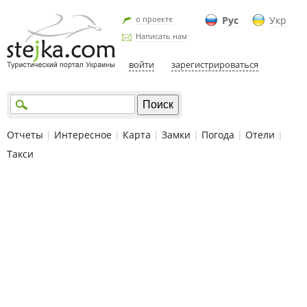
о проекте
Рус
Укр
Написать нам
войти
зарегистрироваться
Отчеты
|
Интересное
|
Карта
|
Замки
|
Погода
|
Отели
|
Такси