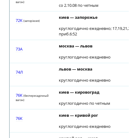
вагон)
со 2.10.08 по четным
киев — запорожье
72К
(запорiжжя)
круглогодично ежедневно; 17,19,21,23,25,
приб.6:52
москва — львов
73A
круглогодично ежедневно
львов — москва
74Л
круглогодично ежедневно
киев — кировоград
76К
(беспересадочный
вагон)
круглогодично по четным
киев — кривой рог
76К
круглогодично ежедневно