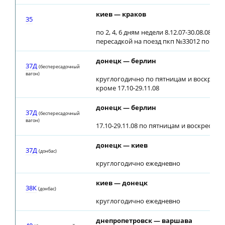
киев — краков
35
по 2, 4, 6 дням недели 8.12.07-30.08.08 с
пересадкой на поезд пкп №33012 по ст.
донецк — берлин
37Д
(беспересадочный
вагон)
круглогодично по пятницам и воскресе
кроме 17.10-29.11.08
донецк — берлин
37Д
(беспересадочный
вагон)
17.10-29.11.08 по пятницам и воскресень
донецк — киев
37Д
(донбас)
круглогодично ежедневно
киев — донецк
38К
(донбас)
круглогодично ежедневно
днепропетровск — варшава