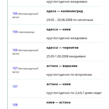
круглогодично ежедневно
одеса — калининград
106
(беспересадочный
вагон)
29.05. - 29.08.2008 по нечетным
одесса — киев
106
(чоpнoмopeць)
круглогодично ежедневно
одесса — чернигов
106
(беспересадочный
вагон)
25.05-1.09.2008 ежедневно
астана — варшава
107
(беспересадочный
вагон)
круглогодично по вторникам
астана — киев
107
круглогодично по 2,4,6,7 дням недели
киев — астана
108