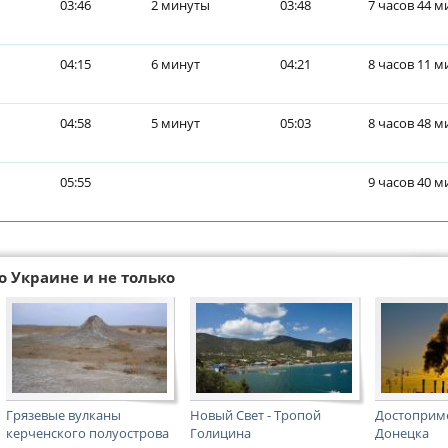
03:46
2 минуты
03:48
7 часов 44 м
04:15
6 минут
04:21
8 часов 11 м
04:58
5 минут
05:03
8 часов 48 м
05:55
9 часов 40 м
о Украине и не только
Грязевые вулканы
Новый Свет - Тропой
Достоприм
керченского полуострова
Голицина
Донецка