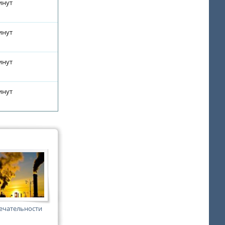
инут
инут
инут
инут
ечательности