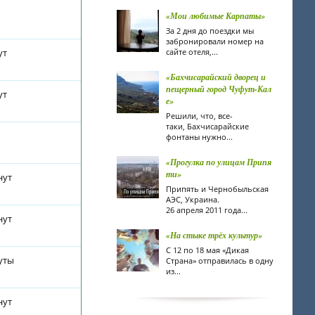
«Мои любимые Карпаты»
За 2 дня до поездки мы
забронировали номер на
ут
сайте отеля,...
«Бахчисарайский дворец и
пещерный город Чуфут-Кал
ут
е»
Решили, что, все-
таки, Бахчисарайские
фонтаны нужно...
«Прогулка по улицам Припя
ти»
нут
Припять и Чернобыльская
АЭС, Украина.
26 апреля 2011 года...
нут
«На стыке трёх культур»
С 12 по 18 мая «Дикая
уты
Страна» отправилась в одну
из...
нут