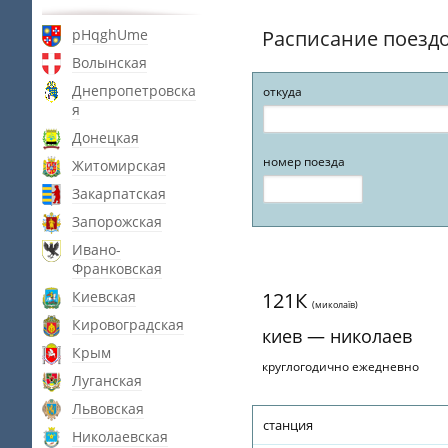
pHqghUme
Расписание поезд
Волынская
Днепропетровска
откуда
я
Донецкая
номер поезда
Житомирская
Закарпатская
Запорожская
Ивано-
Франковская
Киевская
121К
(миколаїв)
Кировоградская
киев — николаев
Крым
круглогодично ежедневно
Луганская
Львовская
станция
Николаевская