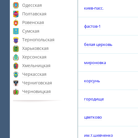
Одесская
киев-пасс.
Полтавская
Ровенская
фастов-1
Сумская
Тернопольская
белая церковь
Харьковская
Херсонская
мироновка
Хмельницкая
Черкасская
корсунь
Черниговская
Черновицкая
городище
цветково
им.т.шевченко