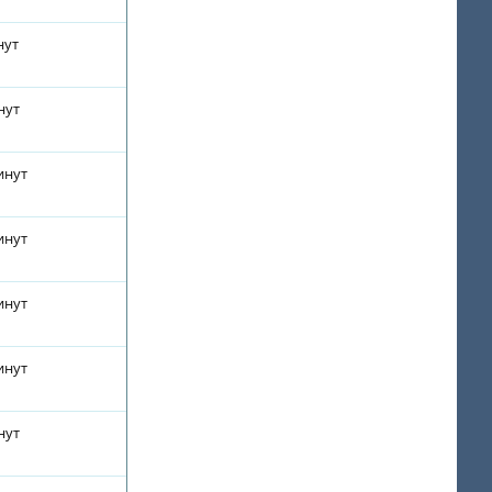
нут
нут
инут
инут
инут
инут
нут