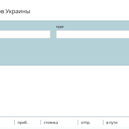
ов Украины
куда
приб.
стоянка
отпр.
в пути