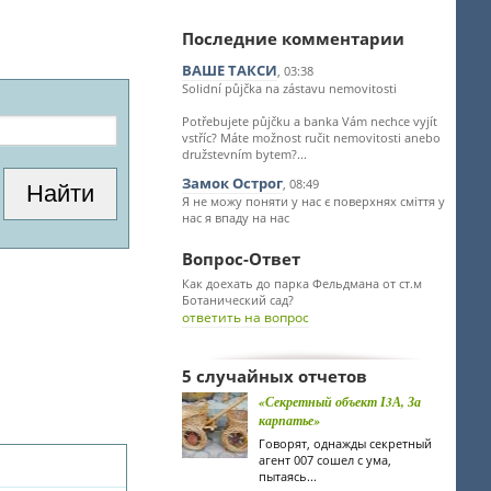
Последние комментарии
ВАШЕ ТАКСИ
, 03:38
Solidní půjčka na zástavu nemovitosti
Potřebujete půjčku a banka Vám nechce vyjít
vstříc? Máte možnost ručit nemovitosti anebo
družstevním bytem?...
Замок Острог
, 08:49
Я не можу поняти у нас є поверхнях сміття у
нас я впаду на нас
Вопрос-Ответ
Как доехать до парка Фельдмана от ст.м
Ботанический сад?
ответить на вопрос
5 случайных отчетов
«Секретный объект І3А, За
карпатье»
Говорят, однажды секретный
агент 007 сошел с ума,
пытаясь...