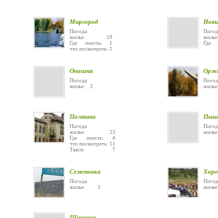
Миргород
Нов
Погода
Погод
жилье: 19
жи
Где поесть: 1
Где
что посмотреть: 1
Опошня
Орж
Погода
Погод
жилье: 2
жиль
Полтава
Пыш
Погода
Погод
жилье: 23
жиль
Где поесть: 4
что посмотреть: 11
Такси: 7
Семеновка
Хоро
Погода
Погод
жилье: 1
жилье
Шишаки