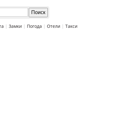
та
|
Замки
|
Погода
|
Отели
|
Такси