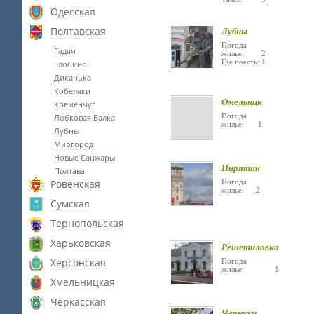
Одесская
Полтавская
Лубны
Погода
Гадяч
жилье: 2
Где поесть: 1
Глобино
Диканька
Кобеляки
Омельник
Кременчуг
Погода
Лобковая Балка
жилье: 1
Лубны
Миргород
Новые Санжары
Пирятин
Полтава
Ровенская
Погода
жилье: 2
Сумская
Тернопольская
Харьковская
Решетиловка
Херсонская
Погода
жилье: 1
Хмельницкая
Черкасская
Чернухи