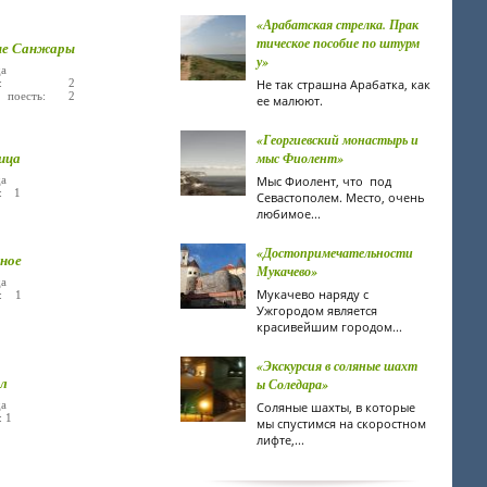
«Арабатская стрелка. Прак
тическое пособие по штурм
ые Санжары
у»
а
лье: 2
Не так страшна Арабатка, как
 поесть: 2
ее малюют.
«Георгиевский монастырь и
ица
мыс Фиолент»
а
Мыс Фиолент, что под
е: 1
Севастополем. Место, очень
любимое...
«Достопримечательности
ное
Мукачево»
а
Мукачево наряду с
е: 1
Ужгородом является
красивейшим городом...
«Экскурсия в соляные шахт
л
ы Соледара»
а
Соляные шахты, в которые
: 1
мы спустимся на скоростном
лифте,...