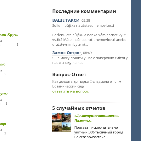
Последние комментарии
ВАШЕ ТАКСИ
, 03:38
Solidní půjčka na zástavu nemovitosti
кая Круча
Potřebujete půjčku a banka Vám nechce vyjít
vstříc? Máte možnost ručit nemovitosti anebo
а
družstevním bytem?...
лье: 1
Замок Острог
, 08:49
Я не можу поняти у нас є поверхнях сміття у
нас я впаду на нас
ино
а
Вопрос-Ответ
: 3
Как доехать до парка Фельдмана от ст.м
Ботанический сад?
ответить на вопрос
туны
а
е: 1
5 случайных отчетов
«Достопримечательности
Полтавы»
ица
Полтава - исключительно
а
уютный 300-тысячный город
е: 2
на северо-востоке...