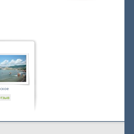
рское
отзыв