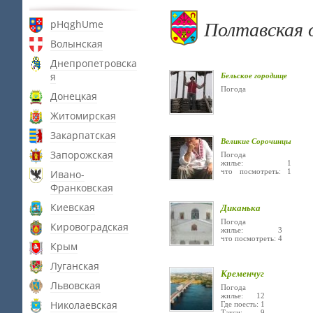
Полтавская 
pHqghUme
Волынская
Днепропетровска
я
Бельское городище
Погода
Донецкая
Житомирская
Закарпатская
Великие Сорочинцы
Запорожская
Погода
жилье: 1
что посмотреть: 1
Ивано-
Франковская
Киевская
Диканька
Погода
Кировоградская
жилье: 3
что посмотреть: 4
Крым
Луганская
Кременчуг
Львовская
Погода
жилье: 12
Николаевская
Где поесть: 1
Такси: 9