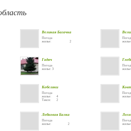
область
Великая Багачка
Вели
Погода
Погод
жилье: 2
жи
Гадяч
Глоб
Погода
Погод
жилье: 3
жилье
Кобеляки
Ков
Погода
Погод
жилье: 4
жиль
Такси: 2
Лобковая Балка
Лохв
Погода
Погод
жилье: 2
жиль