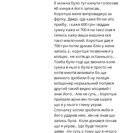
б можна було тут кинути голосове
яб кинув я його записав...
Коротше мене випроваджує за
фіртку. Двері. Ще каже бігом ато
приїбу.. і каже 600 грн і віддам
сумку каже ні 700 я на таксі їхав я
сміюсь кажу ваша машина єке
таксі меєлочний. Коротше дав я
700 грн потім думаю блін у мене
запись є.. коротше позвонив я у
міліцію.. не хотів до останнього...
Тоеба було тоді ще звонити коли
сумка в нього була я просто не
хотів ментів визивати бо ще
винного зробили б ну поліція
міліціонер нормальний попався
другий такий видно місцевий і
знає його... Але не суть... Коротше
приїзали вони він почав казати
що я у нього глину украв.
Спочатку хотіли зробити якби я
його ударив нею.. він не знав що
запись була . Коли дізнався почав
що я украв... Що буде писати
заяву . Ну суть у тому що я нічого