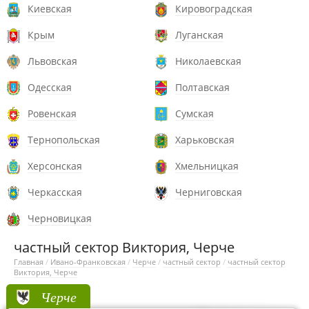
Киевская
Кировоградская
Крым
Луганская
Львовская
Николаевская
Одесская
Полтавская
Ровенская
Сумская
Тернопольская
Харьковская
Херсонская
Хмельницкая
Черкасская
Черниговская
Черновицкая
частный сектор Виктория, Черче
Главная
/
Ивано-Франковская
/
Черче
/
частный сектор
/
частный сектор
Виктория, Черче
Черче