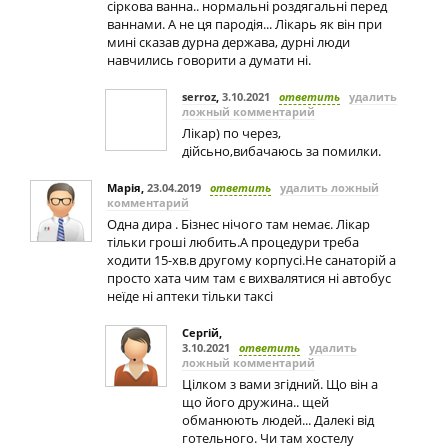
сіркова ванна.. нормальні роздягальні перед
ваннами. А не ця пародія... Лікарь як він при
мині сказав дурна держава, дурні люди
навчились говорити а думати ні.
serroz
,
3.10.2021
ответить
удалить
ложный комментарий
Лікар) по через,
дійсьно,вибачаюсь за помилки.
Марія
,
23.04.2019
ответить
удалить ложный
комментарий
Одна дира . Бізнес нічого там немає. Лікар
тільки гроші любить.А процедури треба
ходити 15-хв.в другому корпусі.Не санаторій а
просто хата чим там є вихвалятися ні автобус
неїде ні аптеки тільки таксі
Сергій
,
3.10.2021
ответить
удалить
ложный комментарий
Цілком з вами згідний. Що він а
що його дружина.. щей
обманюють людей... Далекі від
готельного. Чи там хостелу