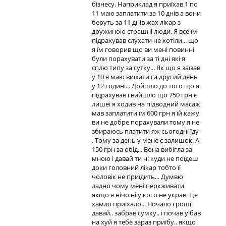
бізнесу. Наприклад я приїхав 1 по
11 маю заплатити за 10 днів а вони
беруть за 11 днів жах лікар з
дружиною страшні люди. Я все їм
підрахував слухати не хотіли... що
я їм говорив що ви мені повинні
були порахувати за ті дні які я
сплю типу за сутку... Як що я заїзав
у 10 я маю виїхати га другий день
у 12 годині... Дойшло до того що я
підрахував і вийшло що 750 грн є
лишеі я ходив на підводний масаж
мав заплатити їм 600 грн я їй кажу
ви не добре порахували тому я не
збираюсь платити яж сьогодні їду
. Тому за день у мене є залишок. А
150 грн за обід... Вона вибігла за
мною і давай ти ні куди не поїдеш
доки головний лікар тобто її
чоловік не приїдить... Думвю
ладно чому мені перкживати
якщо я нічо ні у кого не украв. Це
хамло приїхало... Почало гроші
давай.. забрав сумку.. і почав уїбав
на хуй я тебе зараз приїбу.. якщо