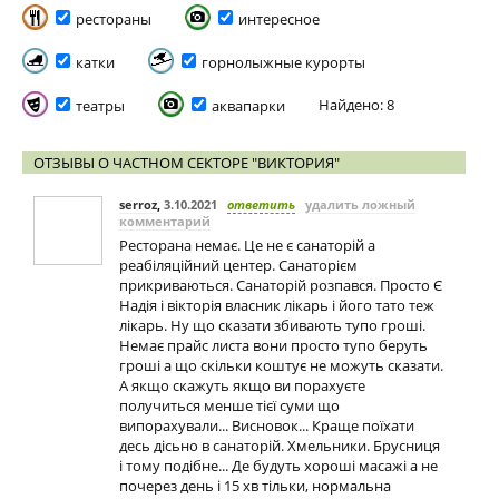
рестораны
интересное
катки
горнолыжные курорты
Найдено: 8
театры
аквапарки
ОТЗЫВЫ О ЧАСТНОМ СЕКТОРЕ "ВИКТОРИЯ"
serroz
,
3.10.2021
ответить
удалить ложный
комментарий
Ресторана немає. Це не є санаторій а
реабіляційний центер. Санаторієм
прикриваються. Санаторій розпався. Просто Є
Надія і вікторія власник лікарь і його тато теж
лікарь. Ну що сказати збивають тупо гроші.
Немає прайс листа вони просто тупо беруть
гроші а що скільки коштує не можуть сказати.
А якщо скажуть якщо ви порахуєте
получиться менше тієї суми що
випорахували... Висновок... Краще поїхати
десь дісьно в санаторій. Хмельники. Брусниця
і тому подібне... Де будуть хороші масажі а не
почерез день і 15 хв тільки, нормальна