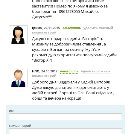
провокації якоїсь секретарки яка хоче
заставити!!! Номер по якому я дзвоню за
бронювання - 0961273055 Михайло.
Дякуємо!!!!
Ірина
,
29.11.2015
ответить
удалить ложный
комментарий
Дякую господарю садиби "Вікторія" п.
Михайлу за доброзичливе ставлення , а
кухарю п.Богдані за смачну їжу. Усім
рекомендую скористатися послугами садиби
"Вікторія "!
НЛО
,
24.10.2012
ответить
удалить ложный
комментарий
Доброго Дня! Віддихали у Садибі Вікторія!
Дуже дякую дівчатам , які допомагають у
любій потребі Зоряні та Олі ! Ваші сніданки ,
обіди та вечера найкращі!
имя
комментарий