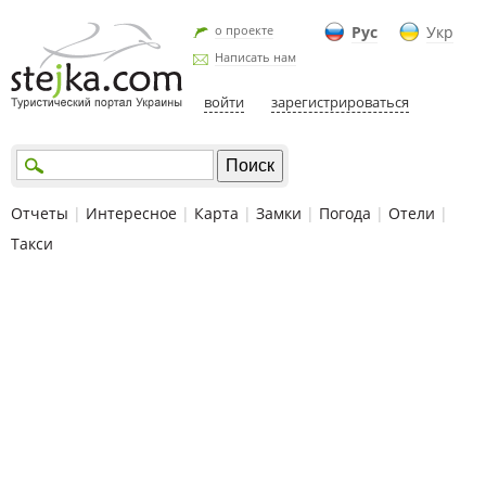
о проекте
Рус
Укр
Написать нам
войти
зарегистрироваться
Отчеты
|
Интересное
|
Карта
|
Замки
|
Погода
|
Отели
|
Такси