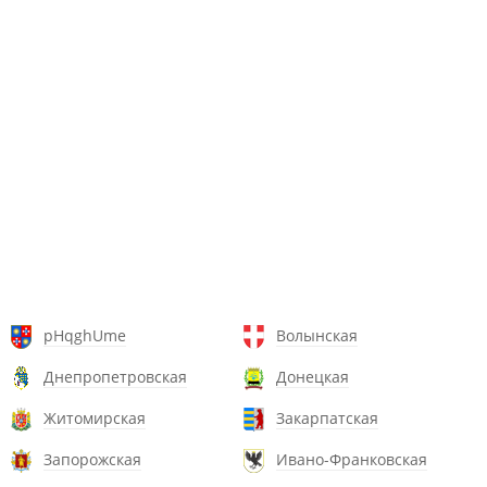
pHqghUme
Волынская
Днепропетровская
Донецкая
Житомирская
Закарпатская
Запорожская
Ивано-Франковская