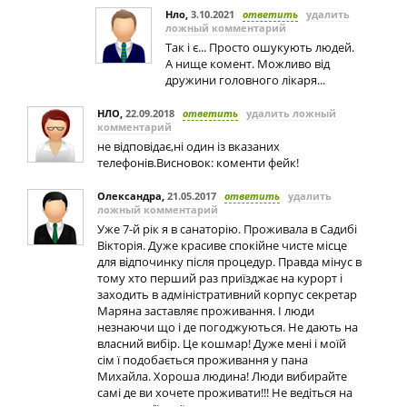
Нло
,
3.10.2021
ответить
удалить
ложный комментарий
Так і є... Просто ошукують людей.
А нище комент. Можливо від
дружини головного лікаря...
НЛО
,
22.09.2018
ответить
удалить ложный
комментарий
не відповідає,ні один із вказаних
телефонів.Висновок: коменти фейк!
Олександра
,
21.05.2017
ответить
удалить
ложный комментарий
Уже 7-й рік я в санаторію. Проживала в Садибі
Вікторія. Дуже красиве спокійне чисте місце
для відпочинку після процедур. Правда мінус в
тому хто перший раз приїзджає на курорт і
заходить в адміністративний корпус секретар
Маряна заставляє проживання. І люди
незнаючи що і де погоджуються. Не дають на
власний вибір. Це кошмар! Дуже мені і моїй
сім ї подобається проживання у пана
Михайла. Хороша людина! Люди вибирайте
самі де ви хочете проживати!!! Не ведіться на