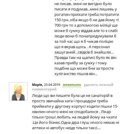
не писав.. мені не вигідно було
писати я подумав...мені лишееь у
рогатин приїхати треба потратити
150 грн..хіба якщо б не дав йому ті
700 грн то з допомогою міліції ще
може б сумку віддав але то є слабі
люди вони б понапридумували б
за той час що я б чикав поліцію
що я вкрав щось . А персонал
зашуганий...свідків б знайшли...
Правда там на щаписі було як він
казав приїбу за сумку і тому
подібне що може бне за просте
хуліганство пішов він...
Марія
,
23.04.2019
ответить
удалить ложный
комментарий
Люди що ви пишете була це не санаторій в
просто звичайна хата і процедури треба
приймати у другому корпусі ходити пішки 15-
хвилин нічого мені не сподобалося . Лікар
тільки гроші любить на людей йому на чхати
.Це його бізнес.Одна діра глуш нічого немає ні
аптеки ні автобус неїде тільки таксі....