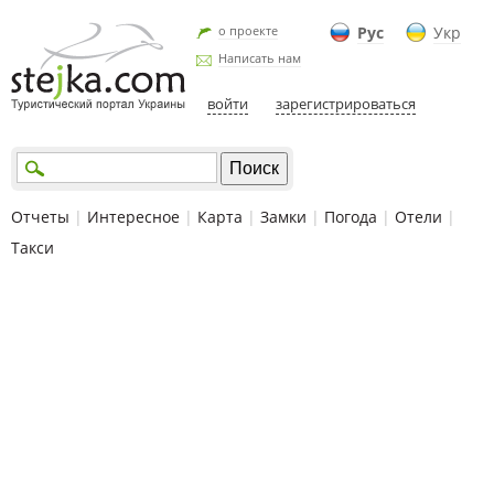
о проекте
Рус
Укр
Написать нам
войти
зарегистрироваться
Отчеты
|
Интересное
|
Карта
|
Замки
|
Погода
|
Отели
|
Такси