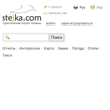
о проекте
Рус
Укр
Написать нам
войти
зарегистрироваться
Отчеты
|
Интересное
|
Карта
|
Замки
|
Погода
|
Отели
|
Такси