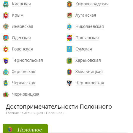
Киевская
Кировоградская
Крым
Луганская
Львовская
Николаевская
Одесская
Полтавская
Ровенская
Сумская
Тернопольская
Харьковская
Херсонская
Хмельницкая
Черкасская
Черниговская
Черновицкая
Достопримечательности Полонного
Главная
/
Хмельницкая
/
Полонное
/
Полонное