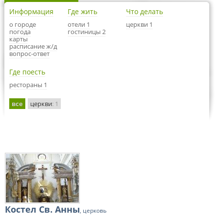
Информация
Где жить
Что делать
о городе
отели 1
церкви 1
погода
гостиницы 2
карты
расписание ж/д
вопрос-ответ
Где поесть
рестораны 1
все
церкви
: 1
Костел Св. Анны
, церковь