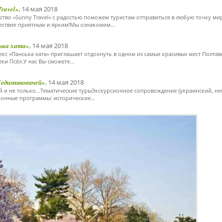
ravel»
, 14 мая 2018
ство «Sunny Travel» c радостью поможем туристам отправиться в любую точку ми
ествие приятным и ярким!Мы ознакомим...
ька хата»
, 14 мая 2018
кс «Панська хата» приглашает отдохнуть в одном из самых красивых мест Полтав
ки Псёл.У нас Вы сможете...
едиминовичей»
, 14 мая 2018
 и не только...Тематические турыЭкскурсионное сопровождение (украинский, не
ионные программы: исторические...