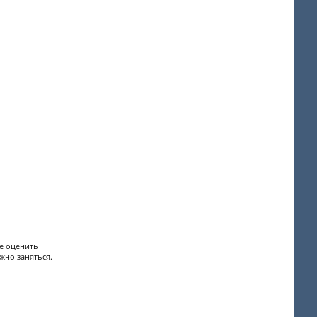
е оценить
жно заняться.