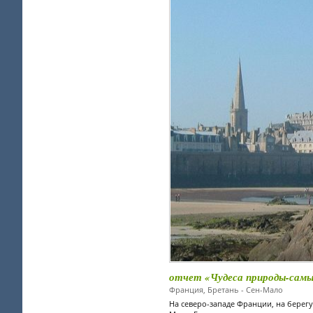
отчет «Чудеса природы-самы
Франция, Бретань - Сен-Мало
На северо-западе Франции, на берег