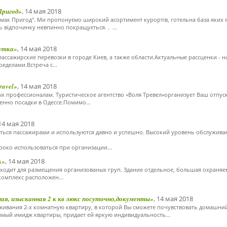
ригод»
, 14 мая 2018
Смак Пригод". Ми пропонуємо широкий асортимент курортів, готельна база яких 
ть відпочинку невпинно покращується. . ...
утка»
, 14 мая 2018
 пассажирские перевозки в городе Киев, а также области.Актуальные рассценки - н
ределами.Встреча с...
ravel»
, 14 мая 2018
х профессионалам. Туристическое агентство «Воля Тревел»организует Ваш отпуск 
енно посадки в Одессе.Помимо...
 14 мая 2018
няться пассажирами и используются давно и успешно. Высокий уровень обслужива
роко использоваться при организации...
А»
, 14 мая 2018
 для размещения организованых груп. Здание отдельное, большая охраняема
комплекс расположен...
я, изысканная 2 к кв люкс посуточно,документы»
, 14 мая 2018
живания 2-х комнатную квартиру, в которой Вы сможете почувствовать домашний
мый имидж квартиры, придает ей яркую индивидуальность...