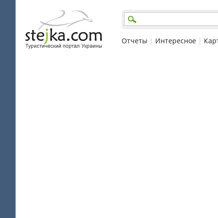
Отчеты
|
Интересное
|
Кар