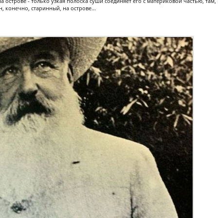
а острове - только узкая полоска суши соединяет его с материковой частью, там,
, конечно, старинный, на острове...