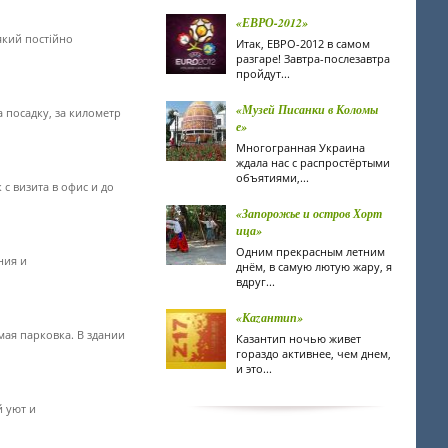
«ЕВРО-2012»
який постійно
Итак, ЕВРО-2012 в самом
разгаре! Завтра-послезавтра
пройдут...
«Музей Писанки в Коломы
а посадку, за километр
е»
Многогранная Украина
ждала нас с распростёртыми
объятиями,...
с визита в офис и до
«Запорожье и остров Хорт
ица»
Одним прекрасным летним
ния и
днём, в самую лютую жару, я
вдруг...
«Каzантип»
я парковка. В здании
Казантип ночью живет
гораздо активнее, чем днем,
и это...
 уют и