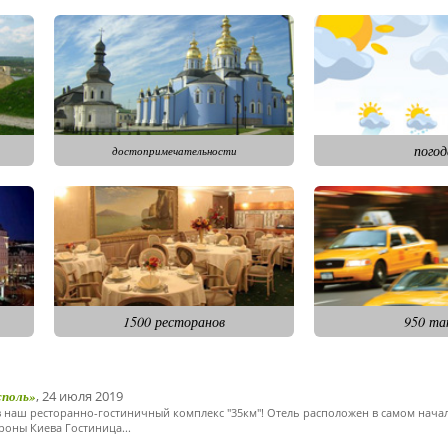
погод
достопримечательности
1500 ресторанов
950 та
споль»
, 24 июля 2019
 наш ресторанно-гостиничный комплекс "35км"! Отель расположен в самом нача
ороны Киева Гостиница...