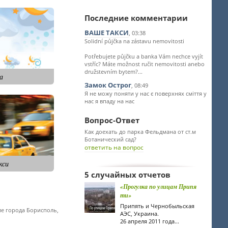
Последние комментарии
ВАШЕ ТАКСИ
, 03:38
Solidní půjčka na zástavu nemovitosti
Potřebujete půjčku a banka Vám nechce vyjít
vstříc? Máte možnost ručit nemovitosti anebo
družstevním bytem?...
а
Замок Острог
, 08:49
Я не можу поняти у нас є поверхнях сміття у
нас я впаду на нас
Вопрос-Ответ
Как доехать до парка Фельдмана от ст.м
Ботанический сад?
ответить на вопрос
кси
5 случайных отчетов
«Прогулка по улицам Припя
ти»
Припять и Чернобыльская
ле города Борисполь,
АЭС, Украина.
26 апреля 2011 года...