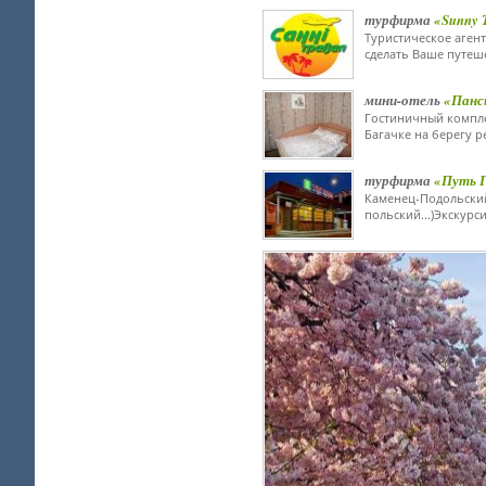
турфирма
«Sunny T
Туристическое агент
сделать Ваше путеш
мини-отель
«Панс
Гостиничный компле
Багачке на берегу ре
турфирма
«Путь Г
Каменец-Подольский
польский...)Экскурс