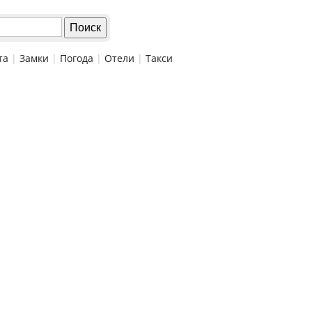
та
|
Замки
|
Погода
|
Отели
|
Такси