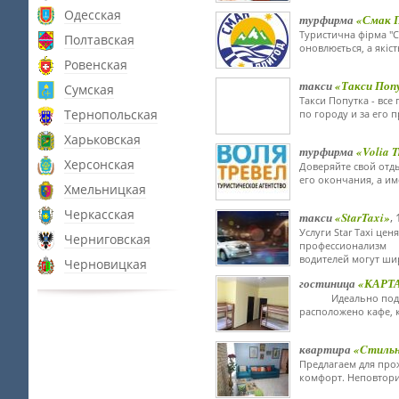
Одесская
турфирма
«Смак П
Туристична фірма "
Полтавская
оновлюється, а якіс
Ровенская
такси
«Такси Поп
Сумская
Такси Попутка - все
Тернопольская
по городу и за его п
Харьковская
турфирма
«Volia T
Херсонская
Доверяйте свой отды
его окончания, а им
Хмельницкая
Черкасская
такси
«StarTaxi»
,
Услуги Star Taxi це
Черниговская
профессионализм
водителей могут ши
Черновицкая
гостиница
«КАРТ
Идеально подходит
расположено кафе, 
квартира
«Cтильна
Предлагаем для про
комфорт. Неповтори