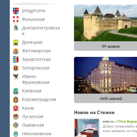
pHqghUme
Волынская
Днепропетровска
я
Донецкая
89 замков
Житомирская
Закарпатская
Запорожская
Ивано-
Франковская
Киевская
3600 отелей
Кировоградская
Крым
Новое на Стежке
Луганская
отель
«35км Бори
Львовская
Добро пожаловать в
если заезжать со ст
Николаевская