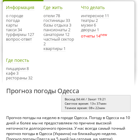
Информация
Где жить
Что делать
о городе
отели 78
интересное 11
погода
гостиницы 33
театры 2
карты
базы отдыха 3
музеи 6
такси 34
пансионаты 2
дворцы 1
турфирмы 127
санатории 12
new
отчеты 14
вопрос-ответ
частный сектор
2
квартиры 1
Где поесть
пиццерии 8
кафе 3
рестораны 32
Прогноз погоды Одесса
Восход 04:44 / Закат 19:21
Светлое время: 13ч 37мин
Темное время: 08ч 22мин
Прогноз погоды на неделю в городе Одесса. Погоду в Одесса на 10
дней и более мы не предоставляем по причине высокой
неточности долгосрочного проноза. У нас всегда самый точный
прогноз погоды в Одесса (Украина) на ближайшую неделю.
Прогноз погоды Одесса на 5 дней (на сегодня, на завтра).