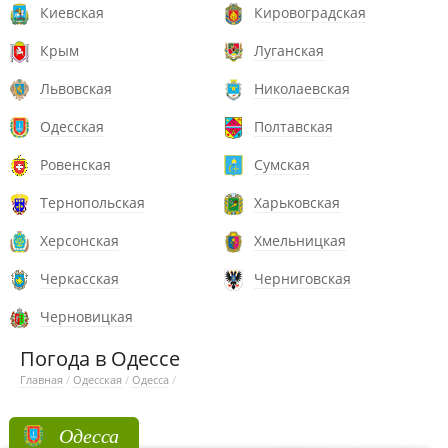
Киевская
Кировоградская
Крым
Луганская
Львовская
Николаевская
Одесская
Полтавская
Ровенская
Сумская
Тернопольская
Харьковская
Херсонская
Хмельницкая
Черкасская
Черниговская
Черновицкая
Погода в Одессе
Главная
/
Одесская
/
Одесса
/
Одесса