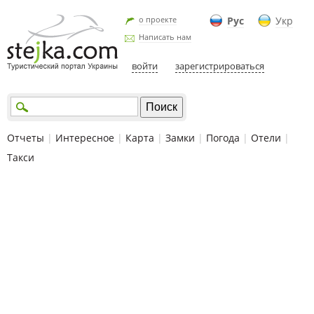
о проекте
Рус
Укр
Написать нам
войти
зарегистрироваться
Отчеты
|
Интересное
|
Карта
|
Замки
|
Погода
|
Отели
|
Такси