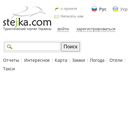
о проекте
Рус
Укр
Написать нам
войти
зарегистрироваться
Отчеты
|
Интересное
|
Карта
|
Замки
|
Погода
|
Отели
|
Такси