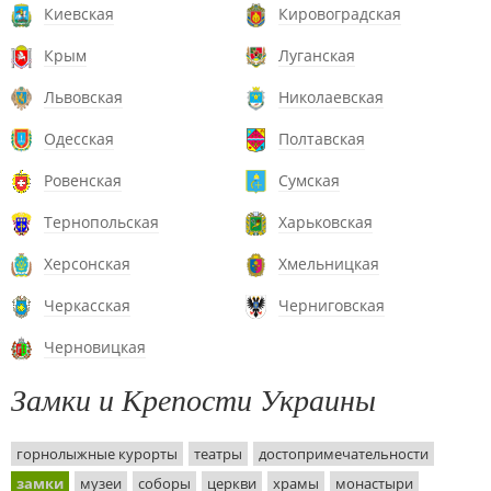
Киевская
Кировоградская
Крым
Луганская
Львовская
Николаевская
Одесская
Полтавская
Ровенская
Сумская
Тернопольская
Харьковская
Херсонская
Хмельницкая
Черкасская
Черниговская
Черновицкая
Замки и Крепости Украины
горнолыжные курорты
театры
достопримечательности
замки
музеи
соборы
церкви
храмы
монастыри