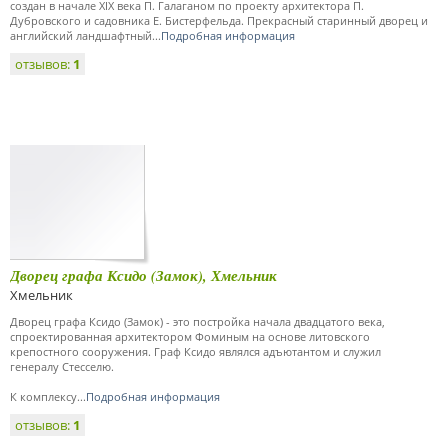
создан в начале XIX века П. Галаганом по проекту архитектора П.
Дубровского и садовника Е. Бистерфельда. Прекрасный старинный дворец и
английский ландшафтный...
Подробная информация
отзывов:
1
Дворец графа Ксидо (Замок), Хмельник
Хмельник
Дворец графа Ксидо (Замок) - это постройка начала двадцатого века,
спроектированная архитектором Фоминым на основе литовского
крепостного сооружения. Граф Ксидо являлся адъютантом и служил
генералу Стесселю.
К комплексу...
Подробная информация
отзывов:
1