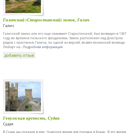
Галичский (Старостинский) замок, Галич
Галич
Галичский замок или его еще называют Старостинский, был возведен в 1367
году во времена польского феодализма. Замок расположен над Днестром
рядом с пристанью Галича, по одной из версий, возвёл волынский воевода
Любарт на...
Подробная информация
добавить отзыв
Генуэзская крепость, Судак
Судак
В Судак мы поехали в мае. Чудесное время для поездки в Крым. В это время