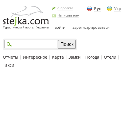
о проекте
Рус
Укр
Написать нам
войти
зарегистрироваться
Отчеты
|
Интересное
|
Карта
|
Замки
|
Погода
|
Отели
|
Такси