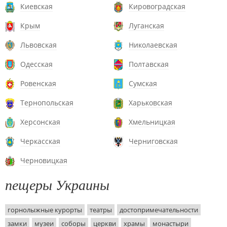
Киевская
Кировоградская
Крым
Луганская
Львовская
Николаевская
Одесская
Полтавская
Ровенская
Сумская
Тернопольская
Харьковская
Херсонская
Хмельницкая
Черкасская
Черниговская
Черновицкая
пещеры Украины
горнолыжные курорты
театры
достопримечательности
замки
музеи
соборы
церкви
храмы
монастыри