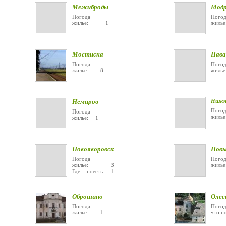
Межиброды
Мод
Погода
Погод
жилье: 1
жиль
Мостиска
Нава
Погода
Погод
жилье: 8
жиль
Немиров
Нижне
Погод
Погода
жи
жилье: 1
Новояворовск
Новы
Погода
Погод
жилье: 3
жи
Где поесть: 1
Оброшино
Олес
Погода
Погод
жилье: 1
что п