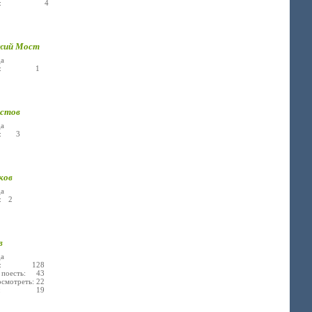
лье: 4
жий Мост
а
лье: 1
стов
а
е: 3
ков
а
: 2
в
а
ье: 128
поесть: 43
осмотреть: 22
кси: 19