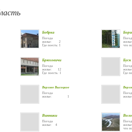
бласть
Бобрка
Бори
Погода
Погод
жилье: 2
жи
Где поесть: 1
что п
Брюховичи
Буск
Погода
Погод
жилье: 12
жил
Где поесть: 1
Где по
Верхнее Высоцкое
Верхн
Погода
Погод
жилье: 1
жи
Винники
Воло
Погода
Погод
жилье: 4
жил
что п