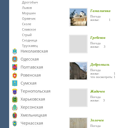
Дрогобыч
Львов
Гамалиевка
Моршин
Погода
Орявчик
жилье: 1
Сколе
Славское
Стрый
Гребенов
Сходница
Погода
Трускавец
жилье: 3
Николаевская
Одесская
Добромыль
Полтавская
Погода
жилье: 1
Ровенская
что посмотреть: 1
Сумская
Тернопольская
Жидачев
Погода
Харьковская
жилье: 3
Херсонская
Хмельницкая
Золочев
Черкасская
Погода