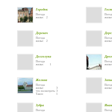
Городок
Гост
Погода
Погод
жилье: 2
жил
Деревач
Дер
Погода
Погод
жилье: 2
жил
Долголука
Дрог
Погода
Погод
жилье: 1
жиль
Жолква
Зап
Погода
Погод
жилье: 3
жиль
что посмотреть: 3
Такси: 1
Зубра
Иван
Погода
Погод