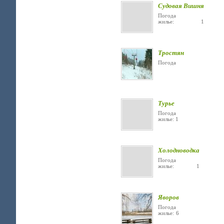
Судовая Вишня
Погода
жилье: 1
Тростян
Погода
Турье
Погода
жилье: 1
Холодноводка
Погода
жилье: 1
Яворов
Погода
жилье: 6