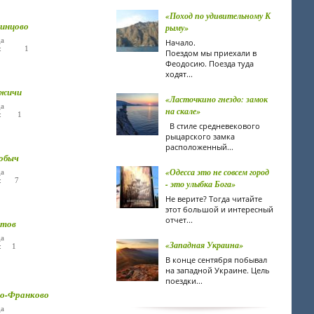
«Поход по удивительному К
инцово
рыму»
а
Начало.
ье: 1
Поездом мы приехали в
Феодосию. Поезда туда
ходят...
ежичи
«Ласточкино гнездо: замок
а
на скале»
ье: 1
В стиле средневекового
рыцарского замка
расположенный...
обыч
«Одесса это не совсем город
а
е: 7
- это улыбка Бога»
Не верите? Тогда читайте
этот большой и интересный
отчет...
ытов
а
«Западная Украина»
е: 1
В конце сентября побывал
на западной Украине. Цель
поездки...
о-Франково
а