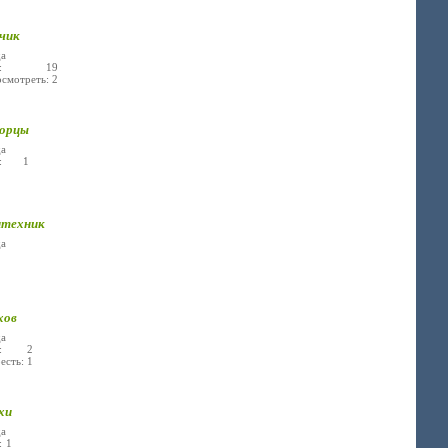
чик
а
ье: 19
осмотреть: 2
орцы
а
е: 1
техник
а
хов
а
ье: 2
есть: 1
хи
а
: 1