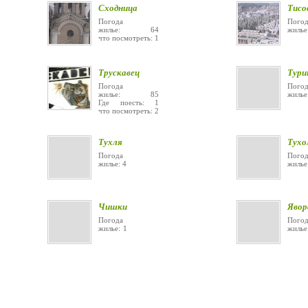
Сходница
Тисо
Погода
Погод
жилье: 64
жилье
что посмотреть: 1
Трускавец
Тури
Погода
Погод
жилье: 85
жиль
Где поесть: 1
что посмотреть: 2
Тухля
Тухо
Погода
Погод
жилье: 4
жиль
Чишки
Явор
Погода
Погод
жилье: 1
жилье