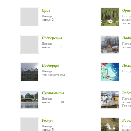
Оров
Оряв
Погода
Погод
жилье: 2
жил
что п
Подберезцы
Подб
Погода
Погод
жилье: 1
жиль
Подгорцы
Поли
Погода
Погод
что посмотреть: 4
Пустомыты
Раде
Погода
Погод
жилье: 10
жил
Где по
Розлуч
Росо
Погода
Погод
жилье: 5
жилье