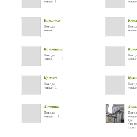
жилье: 1
жи
Камянка
Кня
Погода
Погод
жилье: 1
жи
Конопница
Коро
Погода
Погод
жилье: 2
жиль
Кривка
Кули
Погода
Погод
жилье: 1
жилье
Липники
Льво
Погода
Погод
жилье: 1
жил
Где 
что п
Та