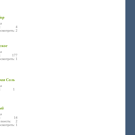
ор
а
лье: 4
осмотреть: 2
ское
а
ье: 177
осмотреть: 1
ая Соль
а
ье: 1
ый
а
ье: 14
поесть: 2
осмотреть: 1