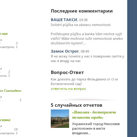
Последние комментарии
ВАШЕ ТАКСИ
, 03:38
Solidní půjčka na zástavu nemovitosti
слав
Potřebujete půjčku a banka Vám nechce vyjít
vstříc? Máte možnost ručit nemovitosti anebo
а
družstevním bytem?...
лье: 3
осмотреть: 1
Замок Острог
, 08:49
Я не можу поняти у нас є поверхнях сміття у
нас я впаду на нас
а
Вопрос-Ответ
ье: 2
есть: 1
Как доехать до парка Фельдмана от ст.м
Ботанический сад?
ответить на вопрос
ее Синевидное
а
лье: 2
5 случайных отчетов
«Николаев - достопримеча
тельности города»
сянка
Украинский город Николаев
а
расположен в месте
ье: 19
впадения...
осмотреть: 1