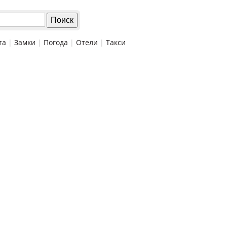
та
|
Замки
|
Погода
|
Отели
|
Такси