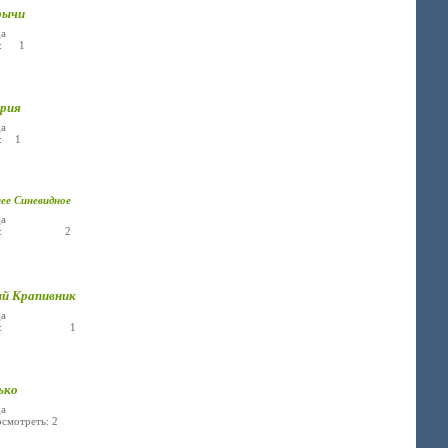
рычи
а
е: 1
рия
а
е: 1
е Синевидное
а
лье: 2
й Крапивник
а
лье: 1
ько
а
осмотреть: 2