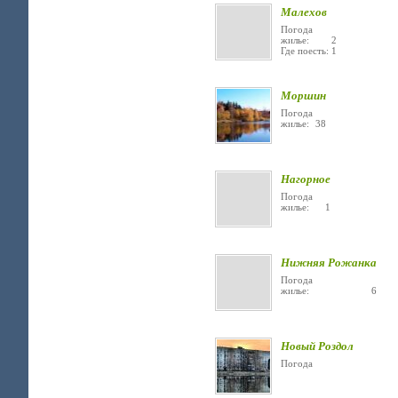
Малехов
Погода
жилье: 2
Где поесть: 1
Моршин
Погода
жилье: 38
Нагорное
Погода
жилье: 1
Нижняя Рожанка
Погода
жилье: 6
Новый Роздол
Погода