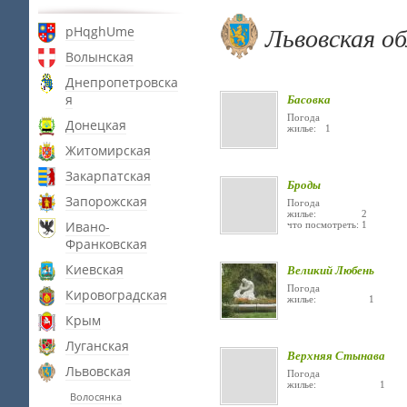
Львовская о
pHqghUme
Волынская
Днепропетровска
я
Басовка
Погода
Донецкая
жилье: 1
Житомирская
Закарпатская
Броды
Запорожская
Погода
жилье: 2
Ивано-
что посмотреть: 1
Франковская
Киевская
Великий Любень
Погода
Кировоградская
жилье: 1
Крым
Луганская
Верхняя Стынава
Львовская
Погода
жилье: 1
Волосянка