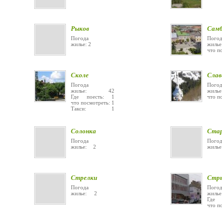
Рыков
Самб
Погода
Погод
жилье: 2
жи
что п
Сколе
Слав
Погода
Погод
жилье: 42
жил
Где поесть: 1
что п
что посмотреть: 1
Такси: 1
Солонка
Стар
Погода
Погод
жилье: 2
жил
Стрелки
Стр
Погода
Погод
жилье: 2
жил
Где 
что п