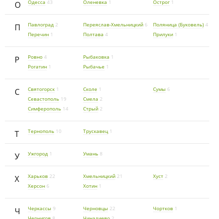
Одесса
43
Оленевка
1
Острог
1
О
Павлоград
2
Переяслав-Хмельницкий
6
Поляница (Буковель)
4
П
Перечин
1
Полтава
4
Прилуки
1
Ровно
4
Рыбаковка
1
Р
Рогатин
1
Рыбачье
1
Святогорск
1
Сколе
1
Сумы
6
С
Севастополь
19
Смела
2
Симферополь
14
Стрый
2
Тернополь
10
Трускавец
1
Т
Ужгород
1
Умань
8
У
Харьков
22
Хмельницкий
21
Хуст
2
Х
Херсон
6
Хотин
1
Черкассы
9
Черновцы
22
Чортков
1
Ч
Чернигов
8
Чинадиево
2