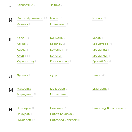
Запорожье
26
Затока
2
З
Ивано-Франковск
14
Изюм
11
Ирпень
2
И
Измаил
2
Ильичевск
1
Калуш
3
Кицмань
2
Косов
1
К
Канев
2
Козелец
2
Краматорск
4
Керчь
3
Коломыя
19
Кременец
1
Киев
624
Конотоп
1
Кременчуг
1
Кировоград
8
Коростышев
1
Кривой Рог
6
Луганск
1
Луцк
9
Львов
43
Л
Макеевка
1
Межгорье
2
Миргород
1
М
Мариуполь
3
Мелитополь
1
Надвирна
8
Никополь
1
Новоград-Волынский
8
Н
Немиров
1
Новая Каховка
2
Николаев
13
Новгород-Северский
1