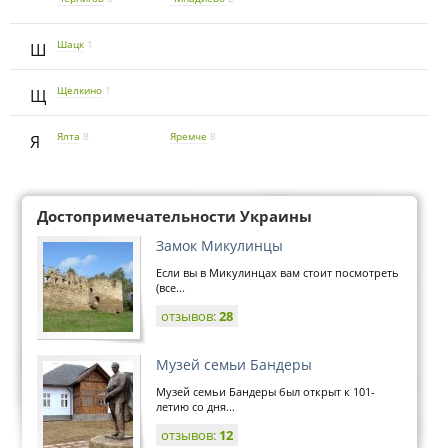
Шацк
1
Ш
Щелкино
1
Щ
Ялта
8
Яремче
8
Я
Достопримечательности Украины
Замок Микулинцы
Если вы в Микулинцах вам стоит посмотреть
(все...
отзывов:
28
Музей семьи Бандеры
Музей семьи Бандеры был открыт к 101-
летию со дня...
отзывов:
12