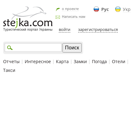
о проекте
Рус
Укр
Написать нам
войти
зарегистрироваться
Отчеты
|
Интересное
|
Карта
|
Замки
|
Погода
|
Отели
|
Такси