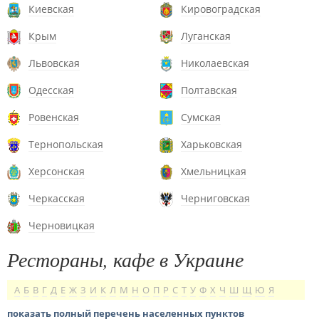
Киевская
Кировоградская
Крым
Луганская
Львовская
Николаевская
Одесская
Полтавская
Ровенская
Сумская
Тернопольская
Харьковская
Херсонская
Хмельницкая
Черкасская
Черниговская
Черновицкая
Рестораны, кафе в Украине
А
Б
В
Г
Д
Е
Ж
З
И
К
Л
М
Н
О
П
Р
С
Т
У
Ф
Х
Ч
Ш
Щ
Ю
Я
показать полный перечень населенных пунктов