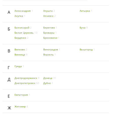
Александрия
1
Алушта
2
Ахтырка
1
А
Алупка
1
Алчевск
2
Бахчисарай
2
Берегово
1
Буча
8
Б
Белая Церковь
13
Бровары
1
Бердянск
2
Брюховичи
1
Вилково
2
Виноградов
1
Вышгород
1
В
Винница
9
Ворзель
1
Гряда
1
Г
Днепродзержинск
9
Донецк
31
Д
Днепропетровск
60
Дубно
1
Евпатория
1
Е
Житомир
4
Ж