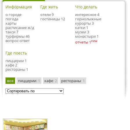
Информация
Где жить
Что делать
о городе
отели 9
интересное 4
погода
гостиницы 12
горнолыжные
карты
курорты 3
расписание ж/д
катки 1
такси 7
музеи 3
турфирмы 46
монастыри 1
вопрос-ответ
new
отчеты 1
Где поесть
пиццерии 1
кафе 2
рестораны 1
все
пиццерии
: 1
кафе
: 2
рестораны
: 1