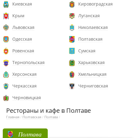
Киевская
Кировоградская
Крым
Луганская
Львовская
Николаевская
Одесская
Полтавская
Ровенская
Сумская
Тернопольская
Харьковская
Херсонская
Хмельницкая
Черкасская
Черниговская
Черновицкая
Рестораны и кафе в Полтаве
Главная
/
Полтавская
/
Полтава
/
Полтава