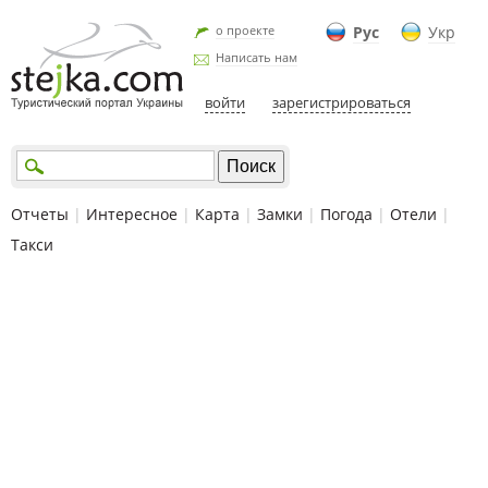
о проекте
Рус
Укр
Написать нам
войти
зарегистрироваться
Отчеты
|
Интересное
|
Карта
|
Замки
|
Погода
|
Отели
|
Такси