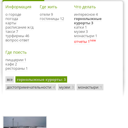
Информация
Где жить
Что делать
о городе
отели 9
интересное 4
погода
гостиницы 12
горнолыжные
карты
курорты 3
расписание ж/д
катки 1
такси 7
музеи 3
турфирмы 46
монастыри 1
вопрос-ответ
new
отчеты 1
Где поесть
пиццерии 1
кафе 2
рестораны 1
все
горнолыжные курорты
: 3
достопримечательности
: 4
музеи
: 3
монастыри
: 1