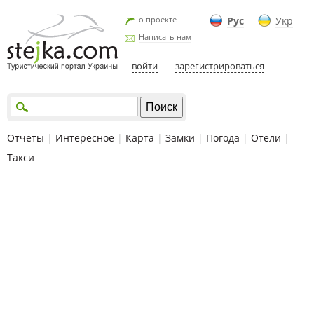
о проекте
Рус
Укр
Написать нам
войти
зарегистрироваться
Отчеты
|
Интересное
|
Карта
|
Замки
|
Погода
|
Отели
|
Такси