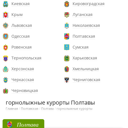
Киевская
Кировоградская
Крым
Луганская
Львовская
Николаевская
Одесская
Полтавская
Ровенская
Сумская
Тернопольская
Харьковская
Херсонская
Хмельницкая
Черкасская
Черниговская
Черновицкая
горнолыжные курорты Полтавы
Главная
/
Полтавская
/
Полтава
/
горнолыжные курорты
Полтава