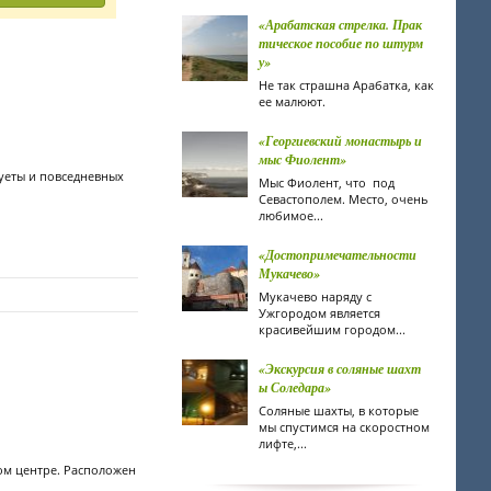
«Арабатская стрелка. Прак
тическое пособие по штурм
у»
Не так страшна Арабатка, как
ее малюют.
«Георгиевский монастырь и
мыс Фиолент»
суеты и повседневных
Мыс Фиолент, что под
Севастополем. Место, очень
любимое...
«Достопримечательности
Мукачево»
Мукачево наряду с
Ужгородом является
красивейшим городом...
«Экскурсия в соляные шахт
ы Соледара»
Соляные шахты, в которые
мы спустимся на скоростном
лифте,...
ом центре. Расположен