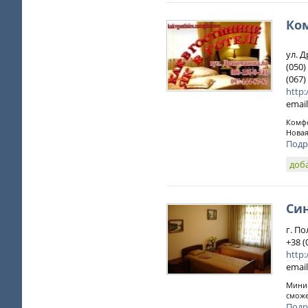
Ко
ул. 
(050)
(067
http:
email
Комфо
Новая
Подр
доб
Си
г. По
+38 (
http:
email
Мини-
сможе
Подр