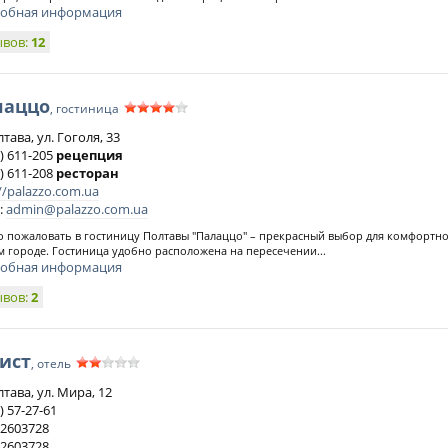
обная информация
ывов:
12
лаццо
, гостиница
лтава, ул. Гоголя, 33
) 611-205
рецепция
) 611-208
ресторан
//palazzo.com.ua
:
admin@palazzo.com.ua
 пожаловать в гостиницу Полтавы "Палаццо" – прекрасный выбор для комфортн
 городе. Гостиница удобно расположена на пересечении...
обная информация
ывов:
2
ист
, отель
лтава, ул. Мира, 12
) 57-27-61
 2603728
 2603728