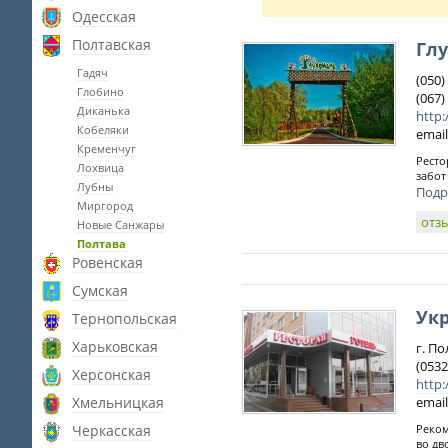
Одесская
Полтавская
Гл
Гадяч
(050
Глобино
(067
Диканька
http
Кобеляки
email
Кременчуг
Ресто
Лохвица
забот
Лубны
Подр
Миргород
отз
Новые Санжары
Полтава
Ровенская
Сумская
Ук
Тернопольская
Харьковская
г. По
(0532
Херсонская
http:
Хмельницкая
email
Черкасская
Реком
во дв