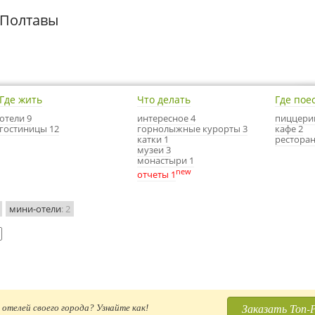
 Полтавы
Где жить
Что делать
Где пое
отели 9
интересное 4
пиццери
гостиницы 12
горнолыжные курорты 3
кафе 2
катки 1
ресторан
музеи 3
монастыри 1
new
отчеты 1
мини-отели
: 2
Заказать Топ-
отелей своего города? Узнайте как!