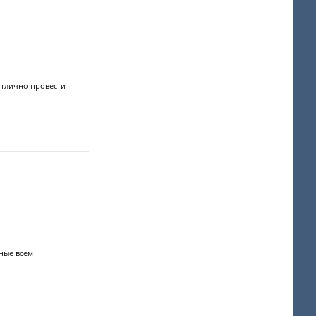
отлично провести
ные всем