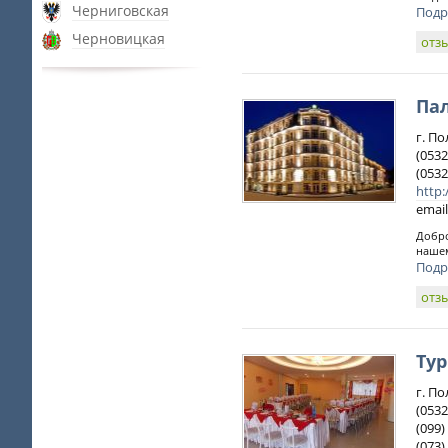
Черниговская
Подр
Черновицкая
отз
Па
г. По
(0532
(0532
http:
email
Добро
нашем
Подр
отз
Тур
г. По
(0532
(099)
(073)