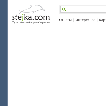
Отчеты
|
Интересное
|
Кар