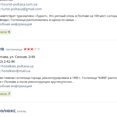
//tourist-poltava.com.ua
:
turist-poltava@gmail.com
риветствует туркомплекс «Турист». Это уютный отель в Полтаве на 109 мест, кото
звезды». Гостиница расположилась в одном из самых...
обная информация
ывов:
9
ев
, гостиница
лтава, ул. Сенная, 2/49
2) 2-42-86
//hotelkiev.poltava.ua
:
hotelkiev@mail.ua
я главная гостиница города, реконструирована в 1995 г. Гостиница "КИЕВ" расп
е г.Полтава и после реконструкции круглосуточно...
обная информация
ывов:
7
ролюкс
, отель