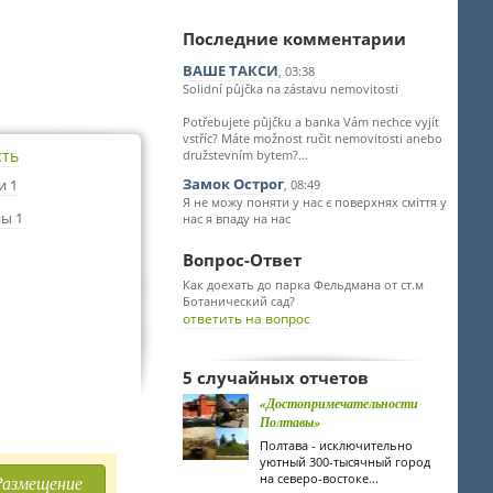
Последние комментарии
ВАШЕ ТАКСИ
, 03:38
Solidní půjčka na zástavu nemovitosti
Potřebujete půjčku a banka Vám nechce vyjít
vstříc? Máte možnost ručit nemovitosti anebo
сть
družstevním bytem?...
Замок Острог
и 1
, 08:49
Я не можу поняти у нас є поверхнях сміття у
ы 1
нас я впаду на нас
Вопрос-Ответ
Как доехать до парка Фельдмана от ст.м
Ботанический сад?
ответить на вопрос
5 случайных отчетов
«Достопримечательности
Полтавы»
Полтава - исключительно
уютный 300-тысячный город
на северо-востоке...
Размещение