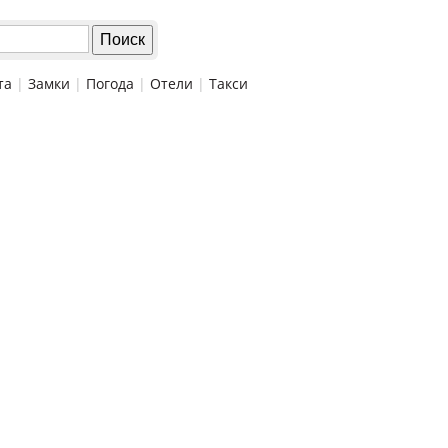
та
|
Замки
|
Погода
|
Отели
|
Такси