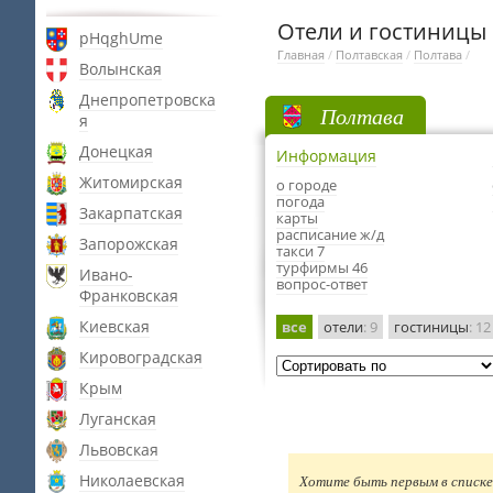
Отели и гостиницы
pHqghUme
Главная
/
Полтавская
/
Полтава
/
Волынская
Днепропетровска
Полтава
я
Донецкая
Информация
Житомирская
о городе
погода
Закарпатская
карты
расписание ж/д
Запорожская
такси 7
турфирмы 46
Ивано-
вопрос-ответ
Франковская
Киевская
все
отели
: 9
гостиницы
: 12
Кировоградская
Крым
Луганская
Львовская
Николаевская
Хотите быть первым в списке 