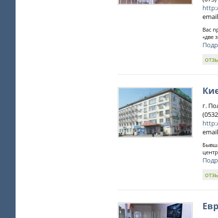
http:
email
Вас п
«две 
Подр
отз
Ки
г. По
(0532
http:
email
Бывша
центр
Подр
отз
Ев