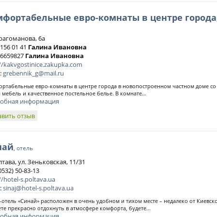
мфортабельные евро-комнаты в центре города
Драгоманова, 6а
 156 01 41
Галина Ивановна
) 6659827
Галина Ивановна
//kakvgostinice.zakupka.com
:
grebennik_g@mail.ru
ртабельные евро-комнаты в центре города в новопостроенном частном доме со 
 мебель и качественное постельное белье. В комнате...
обная информация
авить отзыв
най
, отель
лтава, ул. Зеньковская, 11/31
0532) 50-83-13
//hotel-s.poltava.ua
:
sinaj@hotel-s.poltava.ua
отель «Синай» расположен в очень удобном и тихом месте – недалеко от Киевско
те прекрасно отдохнуть в атмосфере комфорта, будете...
обная информация