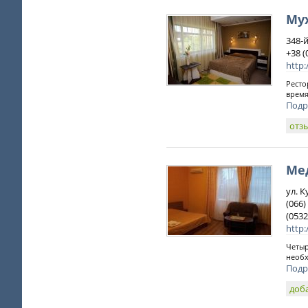
Му
348-
+38 (
http
Ресто
время
Подр
отз
Ме
ул. 
(066)
(0532
http:
Четыр
необх
Подр
доб