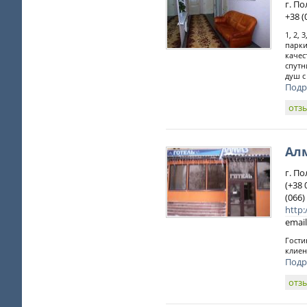
г. По
+38 (
1, 2,
парки
качес
спутн
душ с
Подр
отз
Ал
г. По
(+38 
(066)
http:
email
Гости
клиен
Подр
отз