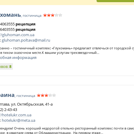
ухомань
, гостиница
) 4063555
рецепция
) 6403555
рецепция
://gluhoman.com.ua
:
gluhoman.poltava@mail.ru
ранно – гостиничный комплекс «Глухомань» предлагает отвлечься от городской 
 в тихом сказочном месте.К вашим услугам трехзвездочный...
обная информация
ывов:
8
раина
, гостиница
лтава, ул. Октябрьсккая, 41-а
2) 2-43-43
//hotelukr.com.ua
:
hotelukr@meta.ua
ендуем! Очень хороший недорогой отельно-ресторанный комплекс почти в сам
оре, в квартале слева от Обладминистрации. На первом этаже...