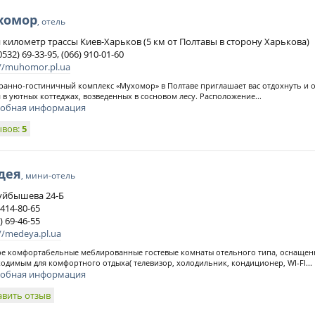
хомор
, отель
й километр трассы Киев-Харьков (5 км от Полтавы в сторону Харькова)
0532) 69-33-95, (066) 910-01-60
://muhomor.pl.ua
ранно-гостиничный комплекс «Мухомор» в Полтаве приглашает вас отдохнуть и 
 в уютных коттеджах, возведенных в сосновом лесу. Расположение...
обная информация
ывов:
5
дея
, мини-отель
Куйбышева 24-Б
 414-80-65
) 69-46-55
//medeya.pl.ua
е комфортабельные меблированные гостевые комнаты отельного типа, оснащен
одимым для комфортного отдыха( телевизор, холодильник, кондиционер, WI-FI...
обная информация
авить отзыв