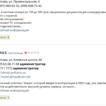
лтава, ул. Привокзальная, 4
097) 084-92-32, (099) 608-72-42
 3, 4 местные номера (от 150 до 500 грн); оформление документов для командировки
нг с охраной;
тво обслуживания;
иковое TV, холодильник;
 гидромассажем,...
обная информация
ывов:
3
маз
, гостиница
лтава, ул. Киевское шоссе, 60
0532) 68-11-68
администратор
 711 7772
администратор
//almaz.poltava.ua
:
hotel.almaz@ukr.net
ничный комплекс "Алмаз", который введен в эксплуатацию в 2003 году, уже завое
тов за действительно высокий уровень сервиса, согласно...
обная информация
ывов:
1