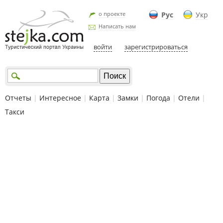
о проекте
Рус
Укр
Написать нам
войти
зарегистрироваться
Отчеты
|
Интересное
|
Карта
|
Замки
|
Погода
|
Отели
|
Такси