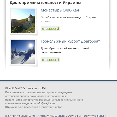
Достопримечательности Украины
Монастырь Сурб-Хач
В глубине леса на юго-запад от Старого
Крыма...
отзывов:
2
Горнолыжный курорт Драгобрат
Драгобрат - самый высокогорный
горнолыжный...
отзывов:
1
© 2007–2015 Стежка. COM.
Письменные и графические материалы защищены
авторским правом законодательства Украины,
перепечатка материалов разрешена только с письменного
соглашения владельца
info@stejka.com
Юридическая поддержка агентство "Солби"
РАСПИСАНИЕ Ж/Д
|
ГОРНОЛЫЖНЫЕ КУРОРТЫ
|
РЕСТОРАНЫ
|