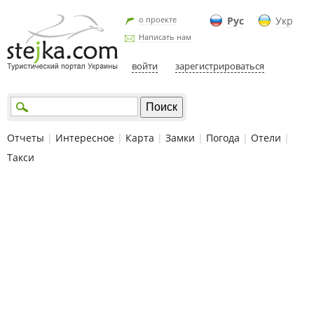
о проекте
Рус
Укр
Написать нам
войти
зарегистрироваться
Отчеты
|
Интересное
|
Карта
|
Замки
|
Погода
|
Отели
|
Такси