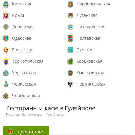
Киевская
Кировоградская
Крым
Луганская
Львовская
Николаевская
Одесская
Полтавская
Ровенская
Сумская
Тернопольская
Харьковская
Херсонская
Хмельницкая
Черкасская
Черниговская
Черновицкая
Рестораны и кафе в Гуляйполе
Главная
/
Запорожская
/
Гуляйполе
/
Гуляйполе