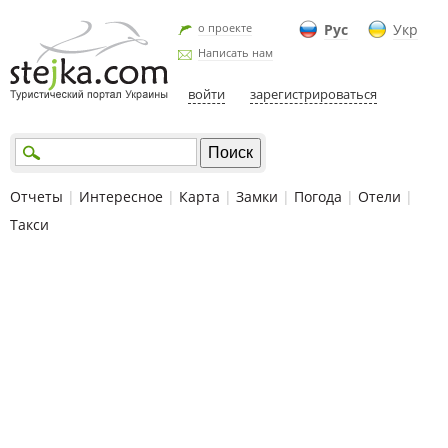
о проекте
Рус
Укр
Написать нам
войти
зарегистрироваться
Отчеты
|
Интересное
|
Карта
|
Замки
|
Погода
|
Отели
|
Такси