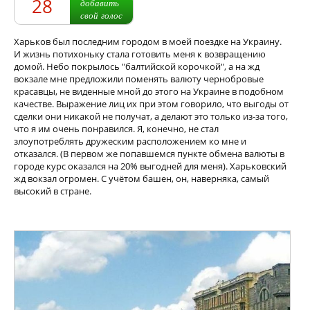
28
добавить
свой голос
Харьков был последним городом в моей поездке на Украину.
И жизнь потихоньку стала готовить меня к возвращению
домой. Небо покрылось "балтийской корочкой", а на жд
вокзале мне предложили поменять валюту чернобровые
красавцы, не виденные мной до этого на Украине в подобном
качестве. Выражение лиц их при этом говорило, что выгоды от
сделки они никакой не получат, а делают это только из-за того,
что я им очень понравился. Я, конечно, не стал
злоупотреблять дружеским расположением ко мне и
отказался. (В первом же попавшемся пункте обмена валюты в
городе курс оказался на 20% выгодней для меня). Харьковский
жд вокзал огромен. С учётом башен, он, наверняка, самый
высокий в стране.