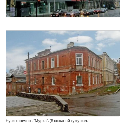
Ну, и конечно , "Мурка". (В кожаной тужурке).