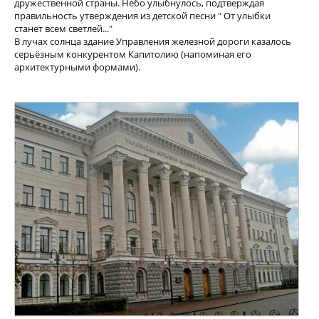
дружественной страны. Небо улыбнулось, подтверждая
правильность утверждения из детской песни " От улыбки
станет всем светлей..."
В лучах солнца здание Управления железной дороги казалось
серьёзным конкурентом Капитолию (напоминая его
архитектурными формами).