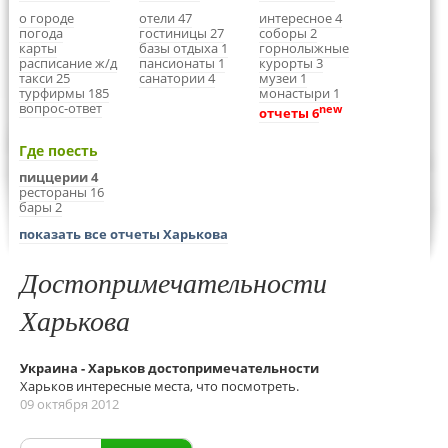
о городе
отели 47
интересное 4
погода
гостиницы 27
соборы 2
карты
базы отдыха 1
горнолыжные
расписание ж/д
пансионаты 1
курорты 3
такси 25
санатории 4
музеи 1
турфирмы 185
монастыри 1
вопрос-ответ
new
отчеты 6
Где поесть
пиццерии 4
рестораны 16
бары 2
показать все отчеты Харькова
Достопримечательности
Харькова
Украина - Харьков достопримечательности
Харьков интересные места, что посмотреть.
09 октября 2012