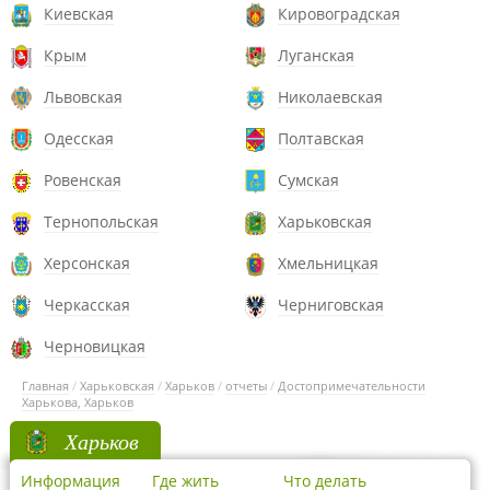
Киевская
Кировоградская
Крым
Луганская
Львовская
Николаевская
Одесская
Полтавская
Ровенская
Сумская
Тернопольская
Харьковская
Херсонская
Хмельницкая
Черкасская
Черниговская
Черновицкая
Главная
/
Харьковская
/
Харьков
/
отчеты
/
Достопримечательности
Харькова, Харьков
Харьков
Информация
Где жить
Что делать