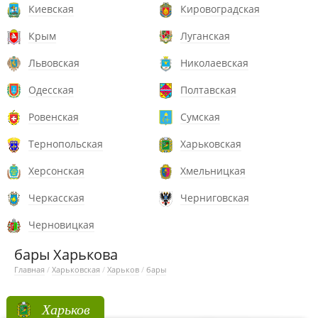
Киевская
Кировоградская
Крым
Луганская
Львовская
Николаевская
Одесская
Полтавская
Ровенская
Сумская
Тернопольская
Харьковская
Херсонская
Хмельницкая
Черкасская
Черниговская
Черновицкая
бары Харькова
Главная
/
Харьковская
/
Харьков
/
бары
Харьков