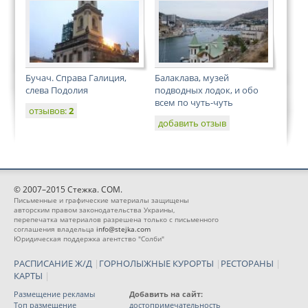
Бучач. Справа Галиция,
Балаклава, музей
слева Подолия
подводных лодок, и обо
всем по чуть-чуть
отзывов:
2
добавить отзыв
© 2007–2015 Стежка. COM.
Письменные и графические материалы защищены
авторским правом законодательства Украины,
перепечатка материалов разрешена только с письменного
соглашения владельца
info@stejka.com
Юридическая поддержка агентство "Солби"
РАСПИСАНИЕ Ж/Д
|
ГОРНОЛЫЖНЫЕ КУРОРТЫ
|
РЕСТОРАНЫ
|
КАРТЫ
|
Размещение рекламы
Добавить на сайт:
Топ размещение
достопримечательность