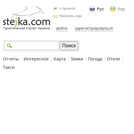
о проекте
Рус
Укр
Написать нам
войти
зарегистрироваться
Отчеты
|
Интересное
|
Карта
|
Замки
|
Погода
|
Отели
|
Такси