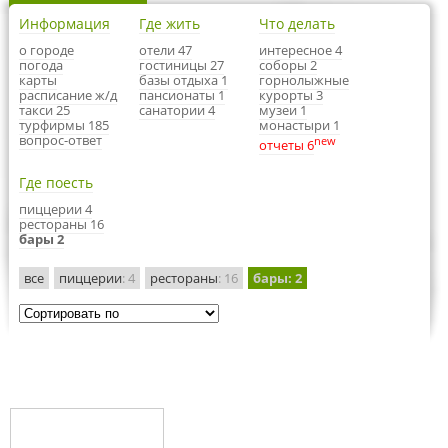
Информация
Где жить
Что делать
о городе
отели 47
интересное 4
погода
гостиницы 27
соборы 2
карты
базы отдыха 1
горнолыжные
расписание ж/д
пансионаты 1
курорты 3
такси 25
санатории 4
музеи 1
турфирмы 185
монастыри 1
вопрос-ответ
new
отчеты 6
Где поесть
пиццерии 4
рестораны 16
бары 2
все
пиццерии
: 4
рестораны
: 16
бары
: 2