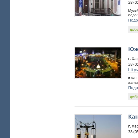
38 (0
Музей
подоб
Подр
доб
Юж
г. Ха
38 (0
http:
Южный
желез
Подр
доб
Кан
г. Ха
38 (0