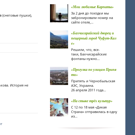
«Мои любимые Карпаты»
За 2 дня до поездки мы
 (снеговые пушки),
забронировали номер на
сайте отеля,...
«Бахчисарайский дворец и
пещерный город Чуфут-Кал
е»
Решили, что, все-
таки, Бахчисарайские
фонтаны нужно...
«Прогулка по улицам Припя
ти»
Припять и Чернобыльская
кова. История не
АЭС, Украина.
26 апреля 2011 года...
«На стыке трёх культур»
С 12 по 18 мая «Дикая
Страна» отправилась в одну
из...
рт