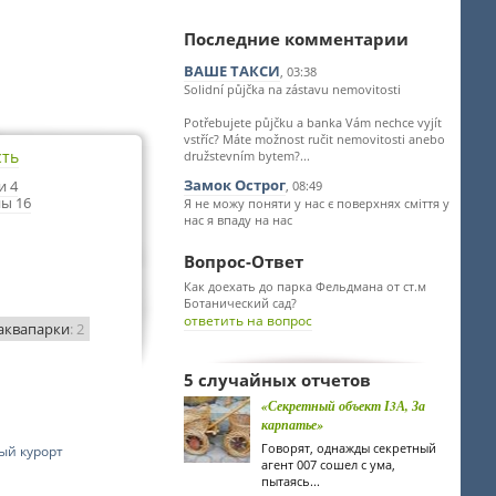
Последние комментарии
ВАШЕ ТАКСИ
, 03:38
Solidní půjčka na zástavu nemovitosti
Potřebujete půjčku a banka Vám nechce vyjít
vstříc? Máte možnost ručit nemovitosti anebo
сть
družstevním bytem?...
Замок Острог
и 4
, 08:49
ы 16
Я не можу поняти у нас є поверхнях сміття у
нас я впаду на нас
Вопрос-Ответ
Как доехать до парка Фельдмана от ст.м
Ботанический сад?
ответить на вопрос
аквапарки
: 2
5 случайных отчетов
«Секретный объект І3А, За
карпатье»
Говорят, однажды секретный
ый курорт
агент 007 сошел с ума,
пытаясь...