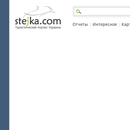
Отчеты
|
Интересное
|
Кар