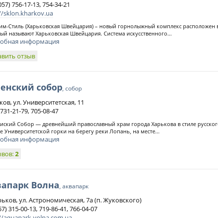
057) 756-17-13, 754-34-21
//sklon.kharkov.ua
им-Стиль (Харьковская Швейцария) – новый горнолыжный комплекс расположен 
ый называют Харьковская Швейцария. Система искусственного...
обная информация
авить отзыв
енский собор
, собор
ков, ул. Университетская, 11
 731-21-79, 705-08-47
иский Собор — древнейший православный храм города Харькова в стиле русског
е Университетской горки на берегу реки Лопань, на месте...
обная информация
ывов:
2
вапарк Волна
, аквапарк
рьков, ул. Астрономическая, 7а (п. Жуковского)
57) 315-00-13, 719-86-41, 766-04-07
://aquapark-volna.com.ua