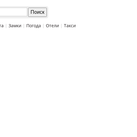
та
|
Замки
|
Погода
|
Отели
|
Такси