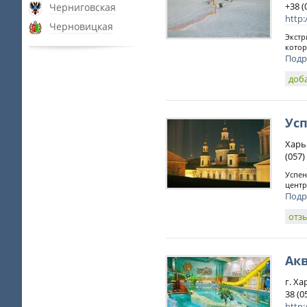
+38 (
Черниговская
http:
Черновицкая
Экстр
котор
Подр
доб
Усп
Харь
(057)
Успен
центр
Подр
отз
Ак
г. Ха
38 (0
http