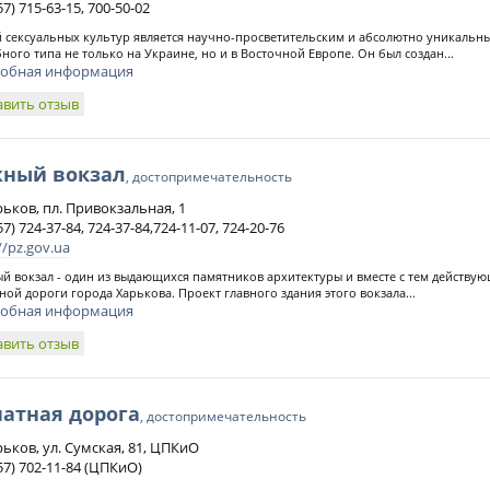
57) 715-63-15, 700-50-02
 сексуальных культур является научно-просветительским и абсолютно уникальн
ного типа не только на Украине, но и в Восточной Европе. Он был создан...
обная информация
авить отзыв
ный вокзал
, достопримечательность
рьков, пл. Привокзальная, 1
57) 724-37-84, 724-37-84,724-11-07, 724-20-76
//pz.gov.ua
 вокзал - один из выдающихся памятников архитектуры и вместе с тем действу
ной дороги города Харькова. Проект главного здания этого вокзала...
обная информация
авить отзыв
атная дорога
, достопримечательность
рьков, ул. Сумская, 81, ЦПКиО
57) 702-11-84 (ЦПКиО)