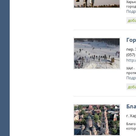
Харьк
город
Подр
доб
Го
пер.
(057)
http:
ХАИ -
протя
Подр
доб
Бл
г. Ха
Благо
котор