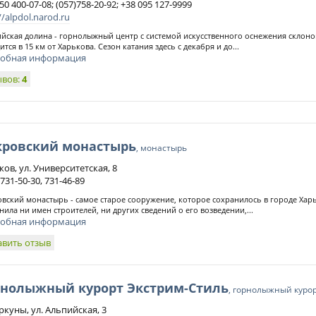
50 400-07-08; (057)758-20-92; +38 095 127-9999
//alpdol.narod.ru
йская долина - горнолыжный центр с системой искусственного оснежения склонов
ится в 15 км от Харькова. Сезон катания здесь с декабря и до...
обная информация
ывов:
4
кровский монастырь
, монастырь
ов, ул. Университетская, 8
 731-50-30, 731-46-89
вский монастырь - самое старое сооружение, которое сохранилось в городе Харь
нила ни имен строителей, ни других сведений о его возведении,...
обная информация
авить отзыв
рнолыжный курорт Экстрим-Стиль
, горнолыжный куро
ркуны, ул. Альпийская, 3