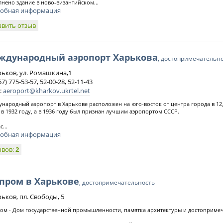
нено здание в ново-византийском...
обная информация
авить отзыв
ждународный аэропорт Харькова
, достопримечательн
арьков, ул. Ромашкина,1
57) 775-53-57, 52-00-28, 52-11-43
:
aeroport@kharkov.ukrtel.net
народный аэропорт в Харькове расположен на юго-восток от центра города в 12,
 в 1932 году, а в 1936 году был признан лучшим аэропортом СССР.
...
обная информация
ывов:
2
пром в Харькове
, достопримечательность
рьков, пл. Свободы, 5
ом - Дом государственной промышленности, памятка архитектуры и достопримеч