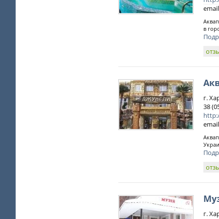
email
Аквап
в гор
Подр
отз
Ак
г. Ха
38 (0
http:
email
Аквап
Украи
Подр
отз
Му
г. Ха