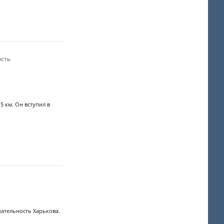
ость
5 км. Он вступил в
ательность Харькова.