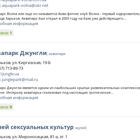
:
aquapark-volna@ukr.net
арк Волна или еще он называется Аква-фитнес клуб Волна - первый оздоровитель
оде Харьков. Аквапарк был открыт в 2003 году на базе уже действующего...
обная информация
ывов:
1
вапарк Джунгли
, аквапарк
рьков, ул. Киргизская, 19-Б
57) 713-89-73
//jungle.ua
:
junglepark@mail.ru
арк Джунгли является одним из наибольших крытых развлекательных комплексов
не. Интерьер аквапарка стилизован под настоящие тропические...
обная информация
ывов:
9
зей сексуальных культур
, музей
рьков, ул. Мироносицкая, 81-а, эт. 1