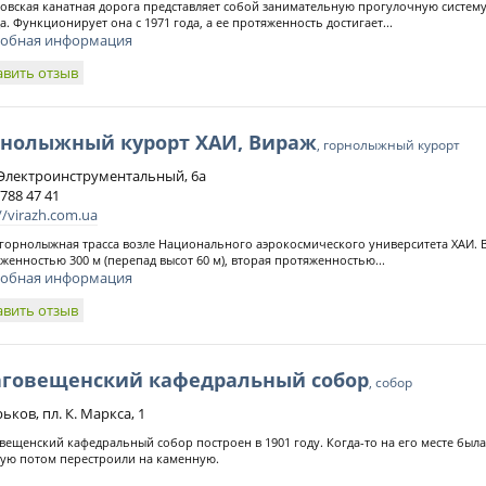
овская канатная дорога представляет собой занимательную прогулочную систему 
а. Функционирует она с 1971 года, а ее протяженность достигает...
обная информация
авить отзыв
рнолыжный курорт ХАИ, Вираж
, горнолыжный курорт
 Электроинструментальный, 6а
 788 47 41
//virazh.com.ua
 горнолыжная трасса возле Национального аэрокосмического университета ХАИ. В
женностью 300 м (перепад высот 60 м), вторая протяженностью...
обная информация
авить отзыв
аговещенский кафедральный собор
, собор
рьков, пл. К. Маркса, 1
вещенский кафедральный собор построен в 1901 году. Когда-то на его месте был
ую потом перестроили на каменную.