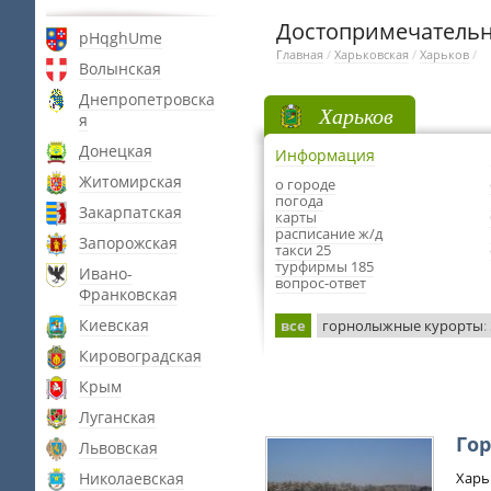
Достопримечательн
pHqghUme
Главная
/
Харьковская
/
Харьков
/
Волынская
Днепропетровска
Харьков
я
Донецкая
Информация
Житомирская
о городе
погода
Закарпатская
карты
расписание ж/д
Запорожская
такси 25
турфирмы 185
Ивано-
вопрос-ответ
Франковская
Киевская
все
горнолыжные курорты
:
Кировоградская
Крым
Луганская
Го
Львовская
Николаевская
Харь