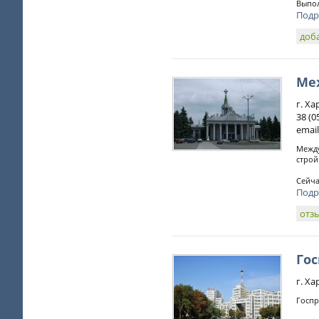
Выпол
Подр
доб
Ме
г. Х
38 (0
email
Между
строй
Сейчас
Подр
отз
Гос
г. Ха
Госпр