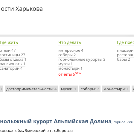
ости Харькова
Где жить
Что делать
Где пое
отели 47
интересное 4
пиццери
гостиницы 27
соборы 2
ресторан
базы отдыха 1
горнолыжные курорты 3
бары 2
пансионаты 1
музеи 1
санатории 4
монастыри 1
new
отчеты 6
 3
достопримечательности
: 4
музеи
: 1
соборы
: 2
монастыри
: 1
рнолыжный курорт Альпийская Долина
, горнолыжн
ковская обл., Змиевской р-н, с.Боровая