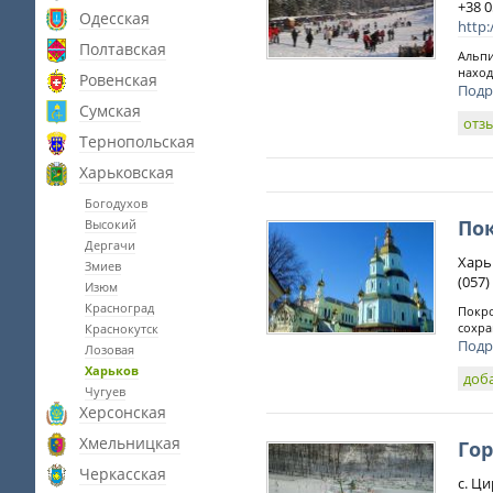
+38 0
Одесская
http:
Полтавская
Альпи
наход
Ровенская
Подр
Сумская
отз
Тернопольская
Харьковская
Богодухов
По
Высокий
Дергачи
Харьк
Змиев
(057)
Изюм
Красноград
Покро
сохра
Краснокутск
Подр
Лозовая
Харьков
доб
Чугуев
Херсонская
Хмельницкая
Го
Черкасская
с. Ци