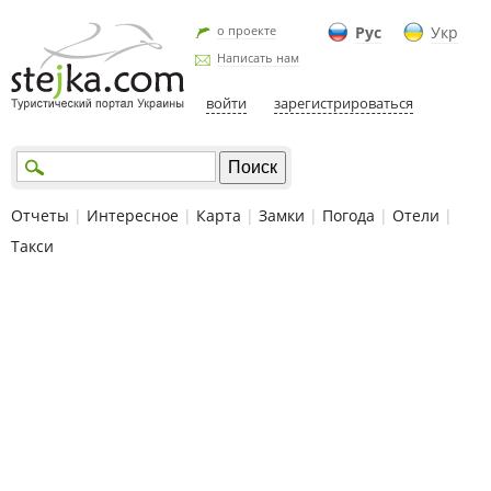
о проекте
Рус
Укр
Написать нам
войти
зарегистрироваться
Отчеты
|
Интересное
|
Карта
|
Замки
|
Погода
|
Отели
|
Такси