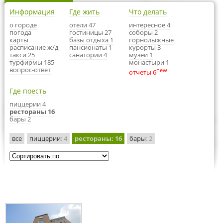
Информация
Где жить
Что делать
о городе
отели 47
интересное 4
погода
гостиницы 27
соборы 2
карты
базы отдыха 1
горнолыжные
расписание ж/д
пансионаты 1
курорты 3
такси 25
санатории 4
музеи 1
турфирмы 185
монастыри 1
вопрос-ответ
new
отчеты 6
Где поесть
пиццерии 4
рестораны 16
бары 2
все
пиццерии
: 4
рестораны
: 16
бары
: 2