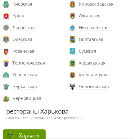
Киевская
Кировоградская
Крым
Луганская
Львовская
Николаевская
Одесская
Полтавская
Ровенская
Сумская
Тернопольская
Харьковская
Херсонская
Хмельницкая
Черкасская
Черниговская
Черновицкая
рестораны Харькова
Главная
/
Харьковская
/
Харьков
/
рестораны
Харьков