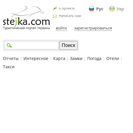
о проекте
Рус
Укр
Написать нам
войти
зарегистрироваться
Отчеты
|
Интересное
|
Карта
|
Замки
|
Погода
|
Отели
|
Такси