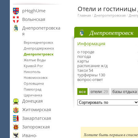
Отели и гостиницы
pHqghUme
Главная
/
Днепропетровская
/
Днеп
Волынская
Днепропетровска
Днепропетровск
я
Верхнеднепровск
Информация
Днепродзержинск
о городе
Днепропетровск
погода
Желтые Воды
карты
расписание ж/д
Кривой Рог
такси 54
Никополь
турфирмы 130
Новомосковск
вопрос-ответ
Орловщина
Павлоград
все
отели
: 29
базы отдыха
Царичанка
Донецкая
Житомирская
Закарпатская
Запорожская
Ивано-
Хотите быть первым в списке 