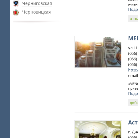
Черниговская
элитн
Подр
Черновицкая
отз
ME
ул. 
(056)
(056)
(056)
http
email
«MENO
приве
Подр
доб
Ас
г. Д
(056)