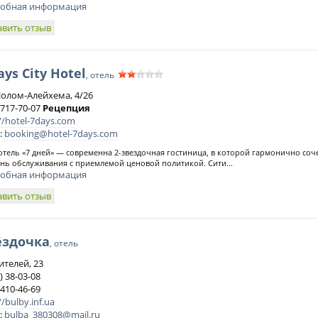
обная информация
авить отзыв
ays City Hotel
, отель
Шолом-Алейхема, 4/26
 717-70-07
Рецепция
//hotel-7days.com
:
booking@hotel-7days.com
отель «7 дней» — современна 2-звездочная гостиница, в которой гармонично соч
нь обслуживания с приемлемой ценовой политикой. Сити...
обная информация
авить отзыв
ёздочка
, отель
ителей, 23
) 38-03-08
 410-46-69
//bulby.inf.ua
:
bulba_380308@mail.ru