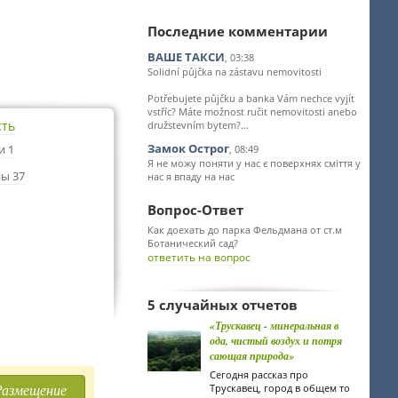
Последние комментарии
ВАШЕ ТАКСИ
, 03:38
Solidní půjčka na zástavu nemovitosti
Potřebujete půjčku a banka Vám nechce vyjít
vstříc? Máte možnost ručit nemovitosti anebo
сть
družstevním bytem?...
Замок Острог
и 1
, 08:49
Я не можу поняти у нас є поверхнях сміття у
ы 37
нас я впаду на нас
Вопрос-Ответ
Как доехать до парка Фельдмана от ст.м
Ботанический сад?
ответить на вопрос
5 случайных отчетов
«Трускавец - минеральная в
ода, чистый воздух и потря
сающая природа»
Сегодня рассказ про
Размещение
Трускавец, город в общем то