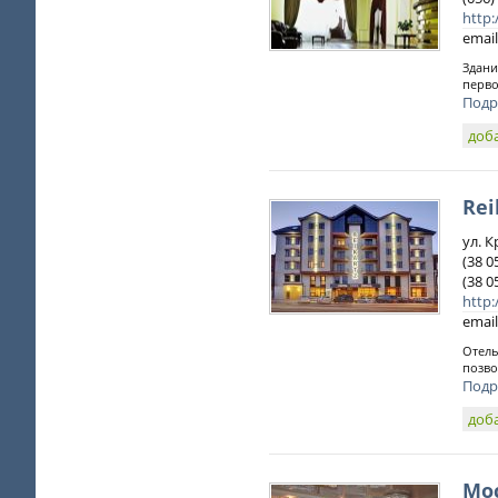
http:
email
Здани
перво
Подр
доб
Rei
ул. 
(38 0
(38 0
http:
email
Отель
позво
Подр
доб
Мос