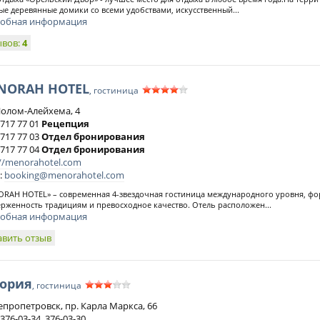
ые деревянные домики со всеми удобствами, искусственный...
обная информация
ывов:
4
NORAH HOTEL
, гостиница
Шолом-Алейхема, 4
 717 77 01
Рецепция
 717 77 03
Отдел бронирования
 717 77 04
Отдел бронирования
://menorahotel.com
:
booking@menorahotel.com
RAH HOTEL» – современная 4-звездочная гостиница международного уровня, фо
рженность традициям и превосходное качество. Отель расположен...
обная информация
авить отзыв
тория
, гостиница
непропетровск, пр. Карла Маркса, 66
 376-03-34, 376-03-30