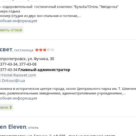
 -оздоровительный гостиничный комплекс "Бульбы"Отель "Звёздочка"
омера отдыха
омер (студия из двух зон спальная и гостиная,...
обная информация
авить отзыв
свет
, гостиница
епропетровск, ул. Фучика, 30
 377-43-34, 377-43-08
 377-43-34
Главный администратор
//Hotel-Rassvet.com
:
Dntour@i.ua
ложена в историческом центре города, около Центрального парка им. Т. Шевченк
ами, развлекательными заведениями, административными учреждениями,...
обная информация
ывов:
3
en Eleven
, отель