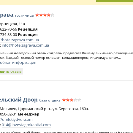
грава
, гостиница
Дарницкая, 11а
 622-70-66
Рецепция
 734-88-00
Рецепция
//hotelzagrava.com.ua
:
info@hotelzagrava.com.ua
менный 4-звездочный отель «Заграва» предлагает Вашему вниманию размещение 
ах. Каждый гостевой номер оснащен кондиционером, индивидуальным...
обная информация
авить отзыв
ельский Двор
, база отдыха
Могилев, Царичанский р-н., ул. Береговая, 160а.
 050-32-31
менеджер
//orelskiydvor.com
:
014@investagrokapital.com
отдыха «Орельский Двор» - лучшее место для отдыха в любое время года.На терри