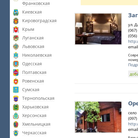
Франковская
Киевская
За
Кировоградская
ул. 
Крым
(067)
(056)
Луганская
http:
Львовская
email
Николаевская
Совре
номер
Одесская
Подр
Полтавская
доб
Ровенская
Сумская
Тернопольская
Ор
Харьковская
село 
Херсонская
(097)
Хмельницкая
http:
email
Черкасская
База 