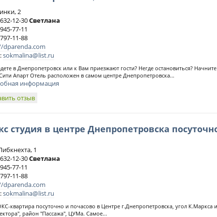
инки, 2
 632-12-30
Светлана
 945-77-11
 797-11-88
://dparenda.com
:
sokmalina@list.ru
ете в Днепропетровск или к Вам приезжают гости? Негде остановиться? Начните 
Сити Апарт Отель расположен в самом центре Днепропетровска...
обная информация
авить отзыв
с студия в центре Днепропетровска посуточн
Либкнехта, 1
 632-12-30
Светлана
 945-77-11
 797-11-88
://dparenda.com
:
sokmalina@list.ru
квартира посуточно и почасово в Центре г.Днепропетровска, угол К.Маркса и
ектора", район "Пассажа", ЦУМа. Самое...