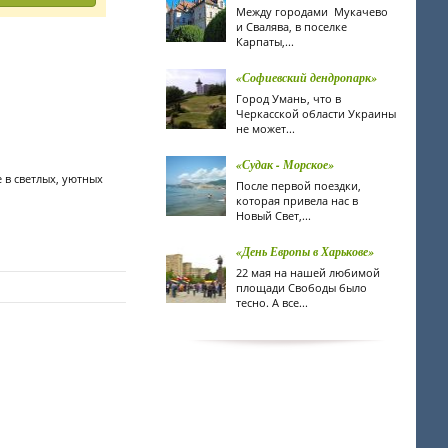
Между городами Мукачево
и Свалява, в поселке
Карпаты,...
«Софиевский дендропарк»
Город Умань, что в
Черкасской области Украины
не может...
«Судак - Морское»
в светлых, уютных
После первой поездки,
которая привела нас в
Новый Свет,...
«День Европы в Харькове»
22 мая на нашей любимой
площади Свободы было
тесно. А все...