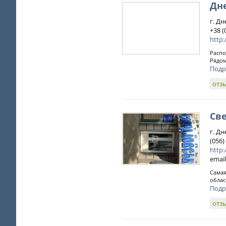
Дн
г. Д
+38 (
http:
Распо
Рядом
Подр
отз
Св
г. Дн
(056)
http:
email
Самая
облас
Подр
отз