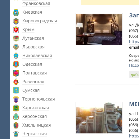
Франковская
Киевская
За
Кировоградская
ул. 
Крым
(067)
(056)
Луганская
http:
Львовская
email
Николаевская
Совре
номер
Одесская
Подр
Полтавская
доб
Ровенская
Сумская
Тернопольская
ME
Харьковская
ул. 
Херсонская
(056)
Хмельницкая
(056)
(056)
Черкасская
http