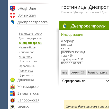
гостиницы Днепроп
pHqghUme
Главная
/
Днепропетровская
/
Днеп
Волынская
Днепропетровска
Днепропетровск
я
Верхнеднепровск
Информация
Днепродзержинск
о городе
Днепропетровск
погода
Желтые Воды
карты
расписание ж/д
Кривой Рог
такси 54
Никополь
турфирмы 130
Новомосковск
вопрос-ответ
Орловщина
Павлоград
все
отели
: 29
базы отдыха
:
Царичанка
Донецкая
Житомирская
Закарпатская
Запорожская
Ивано-
Хотите быть первым в списке 