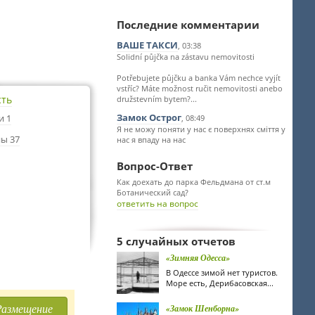
Последние комментарии
ВАШЕ ТАКСИ
, 03:38
Solidní půjčka na zástavu nemovitosti
Potřebujete půjčku a banka Vám nechce vyjít
vstříc? Máte možnost ručit nemovitosti anebo
сть
družstevním bytem?...
Замок Острог
и 1
, 08:49
Я не можу поняти у нас є поверхнях сміття у
ы 37
нас я впаду на нас
Вопрос-Ответ
Как доехать до парка Фельдмана от ст.м
Ботанический сад?
ответить на вопрос
5 случайных отчетов
«Зимняя Одесса»
В Одессе зимой нет туристов.
Море есть, Дерибасовская...
Размещение
«Замок Шенборна»