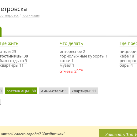
етровска
ропетровск
/
гостиницы
Где жить
Что делать
Где пое
отели 29
интересное 2
пиццери
гостиницы 30
горнолыжные курорты 1
кафе 18
базы отдыха 3
катки 1
ресторан
квартиры 11
музеи 1
бары 4
new
отчеты 2
 3
гостиницы
: 30
мини-отели
: 1
квартиры
: 11
Заказать Топ-
отелей своего города? Узнайте как!