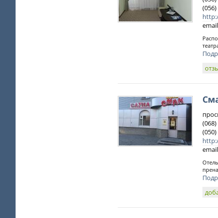
(056)
http:
email
Распо
театр
Подр
отз
См
прос
(068)
(050)
http
email
Отель
прена
Подр
доб