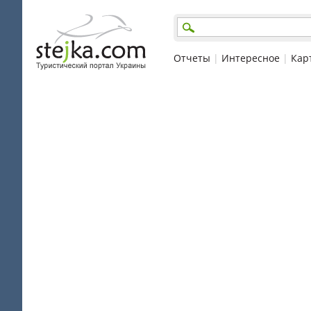
Отчеты
|
Интересное
|
Кар