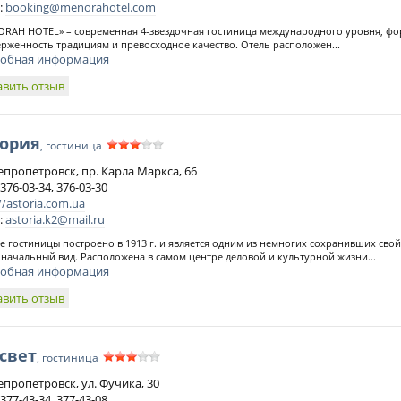
:
booking@menorahotel.com
RAH HOTEL» – современная 4-звездочная гостиница международного уровня, фо
рженность традициям и превосходное качество. Отель расположен...
обная информация
авить отзыв
тория
, гостиница
непропетровск, пр. Карла Маркса, 66
 376-03-34, 376-03-30
//astoria.com.ua
:
astoria.k2@mail.ru
е гостиницы построено в 1913 г. и является одним из немногих сохранивших свой
начальный вид. Расположена в самом центре деловой и культурной жизни...
обная информация
авить отзыв
свет
, гостиница
епропетровск, ул. Фучика, 30
 377-43-34, 377-43-08