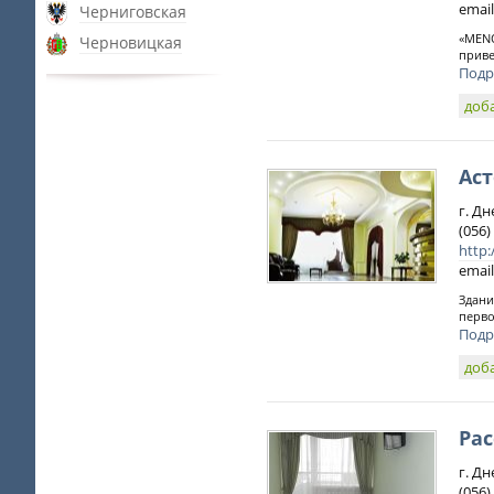
email
Черниговская
«MENO
Черновицкая
приве
Подр
доб
Ас
г. Д
(056)
http:
email
Здани
перво
Подр
доб
Рас
г. Дн
(056)