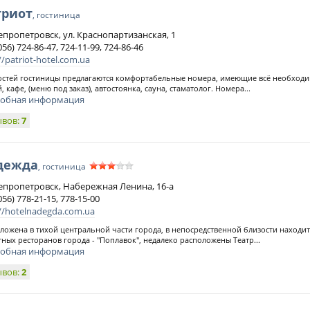
триот
, гостиница
непропетровск, ул. Краснопартизанская, 1
056) 724-86-47, 724-11-99, 724-86-46
//patriot-hotel.com.ua
остей гостиницы предлагаются комфортабельные номера, имеющие всё необходи
й, кафе, (меню под заказ), автостоянка, сауна, стаматолог. Номера...
обная информация
ывов:
7
дежда
, гостиница
непропетровск, Набережная Ленина, 16-а
056) 778-21-15, 778-15-00
://hotelnadegda.com.ua
ложена в тихой центральной части города, в непосредственной близости находит
тных ресторанов города - "Поплавок", недалеко расположены Театр...
обная информация
ывов:
2