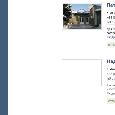
Па
г. Д
+38 (
http:
Для г
госте
Подр
отз
На
г. Д
+38 (
http
Распо
извес
Подр
отз