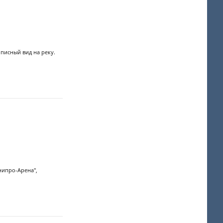
писный вид на реку.
нипро-Арена",