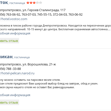
ток
, гостиница
непропетровск, ул. Героев Сталинграда, 117
056) 763-06-92, 763-07-03, 745-55-15, 372-04-03, 763-06-92
//hotel.vostoc.com
ложена в тихом районе города Днепропетровска. Находится на пересечении доро
кого направлений. 10-15 минут до центра. Бесплатная охраняемая автостоянка....
обная информация
авить отзыв
ликан
, гостиница
непропетровск, ул. Ворошилова, 21-ж
056) 788 -33-88
//hotel-pelican.narod.ru
у можно оставить на парковке возле отеля.
ран отеля предложит Вам широкий выбор блюд на завтрак, обед и ужин.
мся сауна нашего отеля не оставит Вас равнодушными.
обная информация
авить отзыв