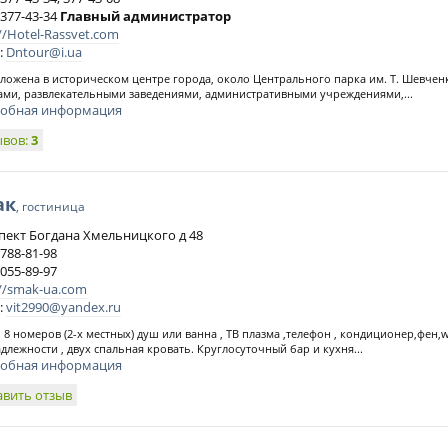
 377-43-34
Главный администратор
//Hotel-Rassvet.com
:
Dntour@i.ua
ложена в историческом центре города, около Центрального парка им. Т. Шевченк
ами, развлекательными заведениями, административными учреждениями,...
обная информация
ывов:
3
ак
, гостиница
пект Богдана Хмельницкого д 48
 788-81-98
 055-89-97
://smak-ua.com
:
vit2990@yandex.ru
 8 номеров (2-х местных) душ или ванна , ТВ плазма ,телефон , кондиционер,фен,wi
длежности , двух спальная кровать. Круглосуточный бар и кухня...
обная информация
авить отзыв