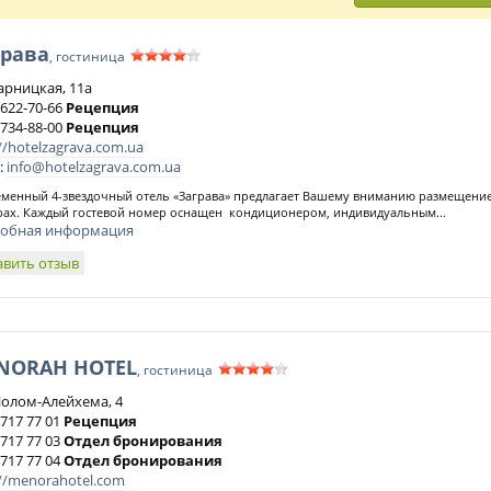
грава
, гостиница
Дарницкая, 11а
 622-70-66
Рецепция
 734-88-00
Рецепция
//hotelzagrava.com.ua
:
info@hotelzagrava.com.ua
менный 4-звездочный отель «Заграва» предлагает Вашему вниманию размещение 
ах. Каждый гостевой номер оснащен кондиционером, индивидуальным...
обная информация
авить отзыв
NORAH HOTEL
, гостиница
Шолом-Алейхема, 4
 717 77 01
Рецепция
 717 77 03
Отдел бронирования
 717 77 04
Отдел бронирования
://menorahotel.com