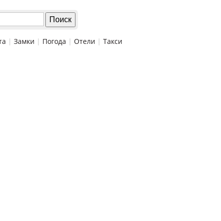
та
|
Замки
|
Погода
|
Отели
|
Такси