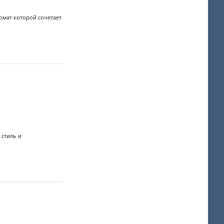
рмат которой сочетает
 стиль и