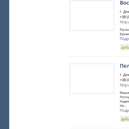
Вос
г. Д
+38 (
http:
Распо
Крымс
Подр
доб
Пе
г. Д
+38 (
http:
Машин
Ресто
Надее
На...
Подр
доб