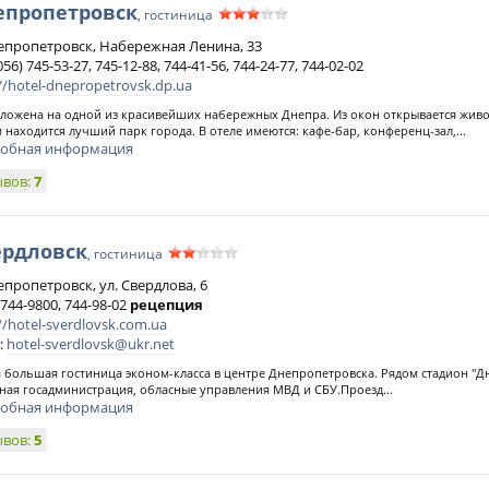
епропетровск
, гостиница
непропетровск, Набережная Ленина, 33
056) 745-53-27, 745-12-88, 744-41-56, 744-24-77, 744-02-02
//hotel-dnepropetrovsk.dp.ua
ложена на одной из красивейших набережных Днепра. Из окон открывается живо
 находится лучший парк города. В отеле имеются: кафе-бар, конференц-зал,...
обная информация
ывов:
7
ердловск
, гостиница
епропетровск, ул. Свердлова, 6
 744-9800, 744-98-02
рецепция
//hotel-sverdlovsk.com.ua
:
hotel-sverdlovsk@ukr.net
 большая гостиница эконом-класса в центре Днепропетровска. Рядом стадион "Д
ная госадминистрация, обласные управления МВД и СБУ.Проезд...
обная информация
ывов:
5