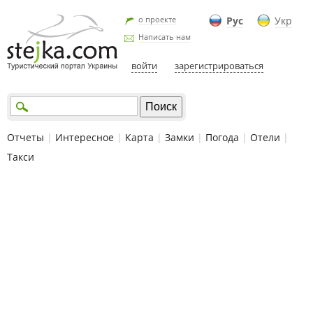
о проекте
Рус
Укр
Написать нам
войти
зарегистрироваться
Отчеты
|
Интересное
|
Карта
|
Замки
|
Погода
|
Отели
|
Такси