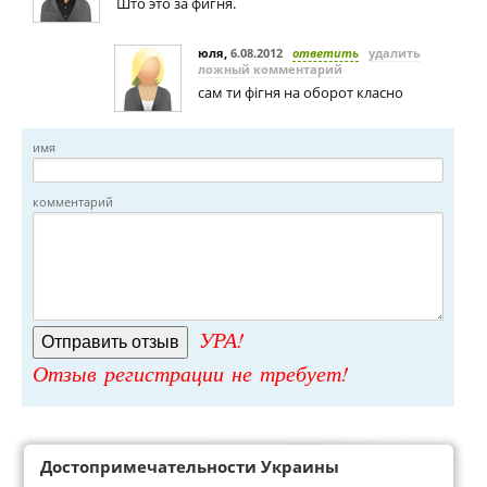
Што это за фигня.
юля
,
6.08.2012
ответить
удалить
ложный комментарий
сам ти фігня на оборот класно
имя
комментарий
УРА!
Отзыв регистрации не требует!
Достопримечательности Украины