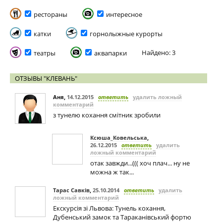
рестораны
интересное
катки
горнолыжные курорты
Найдено: 3
театры
аквапарки
ОТЗЫВЫ "КЛЕВАНЬ"
Аня
,
14.12.2015
ответить
удалить ложный
комментарий
з тунелю кохання смітник зробили
Ксюша_Ковельська
,
26.12.2015
ответить
удалить
ложный комментарий
отак завжди...((( хоч плач... ну не
можна ж так...
Тарас Савків
,
25.10.2014
ответить
удалить
ложный комментарий
Екскурсія зі Львова: Тунель кохання,
Дубенський замок та Тараканівський фортю