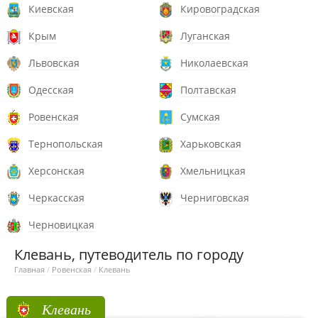
Киевская
Кировоградская
Крым
Луганская
Львовская
Николаевская
Одесская
Полтавская
Ровенская
Сумская
Тернопольская
Харьковская
Херсонская
Хмельницкая
Черкасская
Черниговская
Черновицкая
Клевань, путеводитель по городу
Главная
/
Ровенская
/
Клевань
Клевань