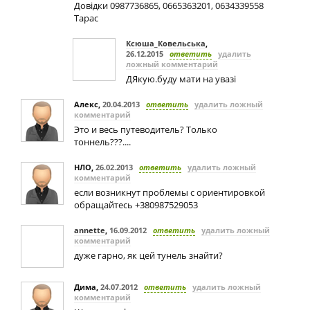
Довідки 0987736865, 0665363201, 0634339558
Тарас
Ксюша_Ковельська
,
26.12.2015
ответить
удалить
ложный комментарий
ДЯкую.буду мати на увазі
Алекс
,
20.04.2013
ответить
удалить ложный
комментарий
Это и весь путеводитель? Только
тоннель???....
НЛО
,
26.02.2013
ответить
удалить ложный
комментарий
если возникнут проблемы с ориентировкой
обращайтесь +380987529053
annette
,
16.09.2012
ответить
удалить ложный
комментарий
дуже гарно, як цей тунель знайти?
Дима
,
24.07.2012
ответить
удалить ложный
комментарий