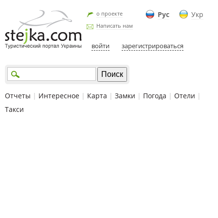
о проекте
Рус
Укр
Написать нам
войти
зарегистрироваться
Отчеты
|
Интересное
|
Карта
|
Замки
|
Погода
|
Отели
|
Такси