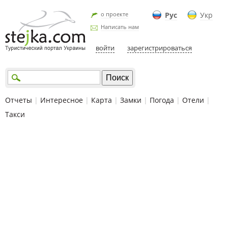
о проекте
Рус
Укр
Написать нам
войти
зарегистрироваться
Отчеты
|
Интересное
|
Карта
|
Замки
|
Погода
|
Отели
|
Такси