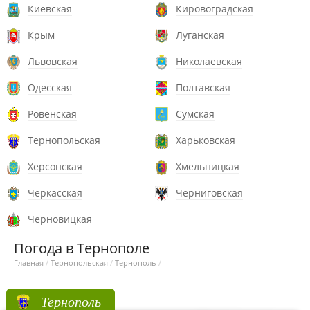
Киевская
Кировоградская
Крым
Луганская
Львовская
Николаевская
Одесская
Полтавская
Ровенская
Сумская
Тернопольская
Харьковская
Херсонская
Хмельницкая
Черкасская
Черниговская
Черновицкая
Погода в Тернополе
Главная
/
Тернопольская
/
Тернополь
/
Тернополь