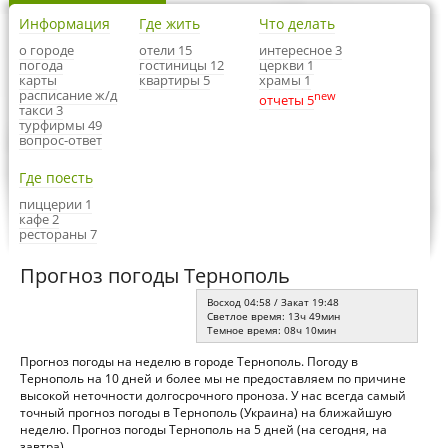
Информация
Где жить
Что делать
о городе
отели 15
интересное 3
погода
гостиницы 12
церкви 1
карты
квартиры 5
храмы 1
расписание ж/д
new
отчеты 5
такси 3
турфирмы 49
вопрос-ответ
Где поесть
пиццерии 1
кафе 2
рестораны 7
Прогноз погоды Тернополь
Восход 04:58 / Закат 19:48
Светлое время: 13ч 49мин
Темное время: 08ч 10мин
Прогноз погоды на неделю в городе Тернополь. Погоду в
Тернополь на 10 дней и более мы не предоставляем по причине
высокой неточности долгосрочного проноза. У нас всегда самый
точный прогноз погоды в Тернополь (Украина) на ближайшую
неделю. Прогноз погоды Тернополь на 5 дней (на сегодня, на
завтра).