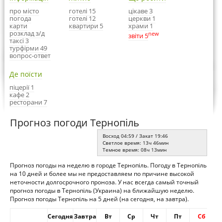
про місто
готелі 15
цікаве 3
погода
готелі 12
церкви 1
карти
квартири 5
храми 1
розклад з/д
new
звіти 5
таксі 3
турфірми 49
вопрос-ответ
Де поїсти
піцерії 1
кафе 2
ресторани 7
Прогноз погоди Тернопіль
Восход 04:59 / Закат 19:46
Светлое время: 13ч 46мин
Темное время: 08ч 13мин
Прогноз погоды на неделю в городе Тернопіль. Погоду в Тернопіль
на 10 дней и более мы не предоставляем по причине высокой
неточности долгосрочного проноза. У нас всегда самый точный
прогноз погоды в Тернопіль (Украина) на ближайшую неделю.
Прогноз погоды Тернопіль на 5 дней (на сегодня, на завтра).
Сегодня
Завтра
Вт
Ср
Чт
Пт
Сб