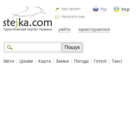
про проект
Рус
Укр
Написати нам
увійти
зареєструватися
Звіти
|
Цікаве
|
Карта
|
Замки
|
Погода
|
Готелі
|
Таксі