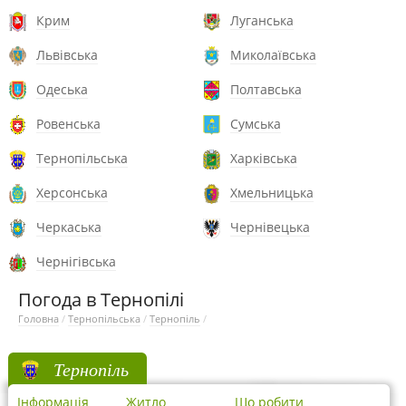
Крим
Луганська
Львівська
Миколаївська
Одеська
Полтавська
Ровенська
Сумська
Тернопільська
Харківська
Херсонська
Хмельницька
Черкаська
Чернівецька
Чернігівська
Погода в Тернопілі
Головна
/
Тернопільська
/
Тернопіль
/
Тернопіль
Інформація
Житло
Що робити