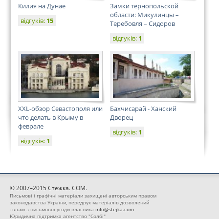
Килия на Дунае
Замки тернопольской
области: Микулинцы –
відгуків:
15
Теребовля – Сидоров
відгуків:
1
XXL-обзор Севастополя или
Бахчисарай - Ханский
что делать в Крыму в
Дворец
феврале
відгуків:
1
відгуків:
1
© 2007–2015 Стежка. COM.
Письмові і графічні матеріали захищені авторським правом
законодавства України, передрук матеріалів дозволений
тільки з письмової угоди власника
info@stejka.com
Юридична підтримка агентство "Солбі"