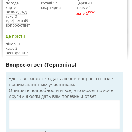
погода
готелі 12
церкви 1
карти
квартири 5
храми 1
розклад з/д
new
звіти 5
таксі 3
турфірми 49
вопрос-ответ
Де поїсти
піцерії 1
кафе 2
ресторани 7
Вопрос-ответ (Тернопіль)
Здесь вы можете задать любой вопрос о городе
нашим активным участникам.
Опишите подробности и все, что может помочь
другим людям дать вам полезный ответ.