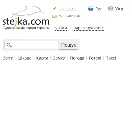
про проект
Рус
Укр
Написати нам
увійти
зареєструватися
Звіти
|
Цікаве
|
Карта
|
Замки
|
Погода
|
Готелі
|
Таксі