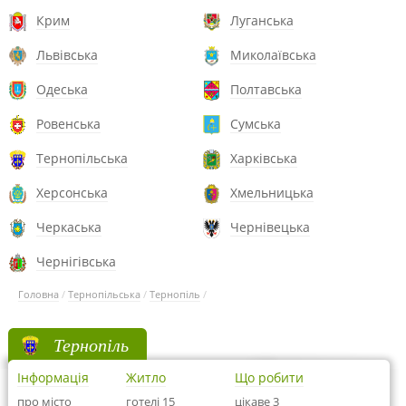
Крим
Луганська
Львівська
Миколаївська
Одеська
Полтавська
Ровенська
Сумська
Тернопільська
Харківська
Херсонська
Хмельницька
Черкаська
Чернівецька
Чернігівська
Головна
/
Тернопільська
/
Тернопіль
/
Тернопіль
Інформація
Житло
Що робити
про місто
готелі 15
цікаве 3