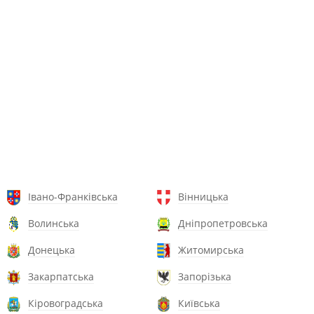
Івано-Франківська
Вінницька
Волинська
Дніпропетровська
Донецька
Житомирська
Закарпатська
Запорізька
Кіровоградська
Київська