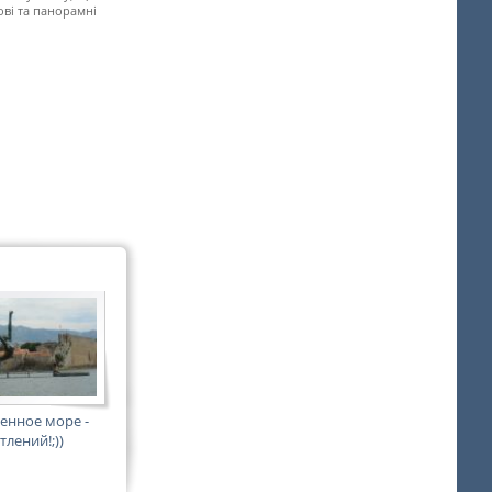
ові та панорамні
нное море -
лений!;))