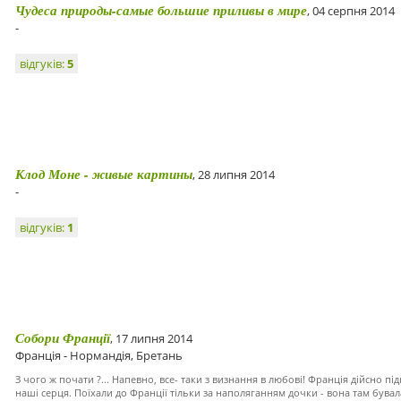
Чудеса природы-самые большие приливы в мире
, 04 серпня 2014
-
відгуків:
5
Клод Моне - живые картины
, 28 липня 2014
-
відгуків:
1
Собори Франції
, 17 липня 2014
Франція - Нормандія, Бретань
З чого ж почати ?... Напевно, все- таки з визнання в любові! Франція дійсно пі
наші серця. Поїхали до Франції тільки за наполяганням дочки - вона там бувала