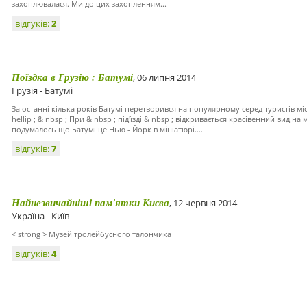
захоплювалася. Ми до цих захопленням...
відгуків:
2
Поїздка в Грузію : Батумі
, 06 липня 2014
Грузія - Батумі
За останні кілька років Батумі перетворився на популярному серед туристів міс
hellip ; & nbsp ; При & nbsp ; під'їзді & nbsp ; відкривається красівенний вид на 
подумалось що Батумі це Нью - Йорк в мініатюрі....
відгуків:
7
Найнезвичайніші пам'ятки Києва
, 12 червня 2014
Україна - Київ
< strong > Музей тролейбусного талончика
відгуків:
4