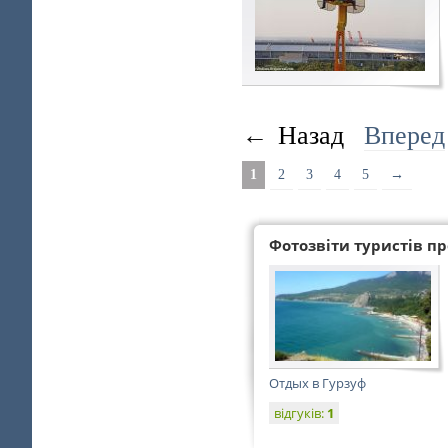
←
Назад
Вперед
1
2
3
4
5
→
Фотозвіти туристів про
Отдых в Гурзуф
відгуків:
1