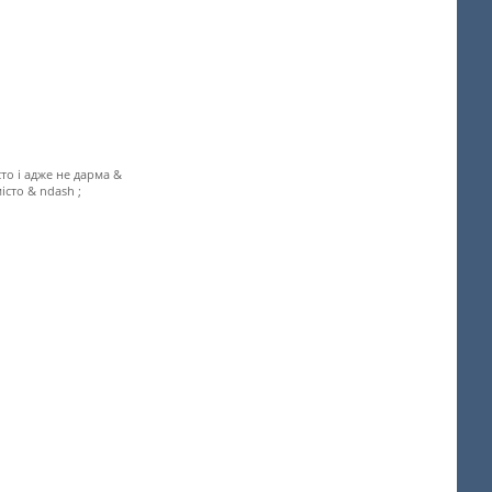
то і адже не дарма &
місто & ndash ;