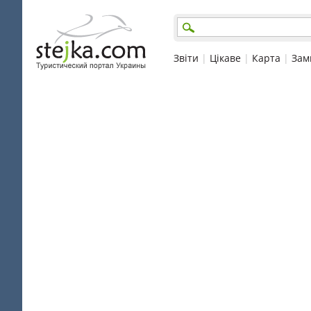
Звіти
|
Цікаве
|
Карта
|
Зам