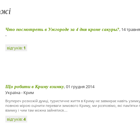
ожі
Что посмотреть в Ужгороде за 4 дня кроме сакуры?
, 14 травн
-
відгуків:
1
Що робити в Криму взимку
, 01 грудня 2014
Україна - Крим
Всупереч розхожій думці, туристичне життя в Криму не завмирає навіть узимк
повною мірою оцінити переваги зимового Криму, ми розповімо, які пам'ятки п
взимку і чим там можна зайнятися....
відгуків:
4