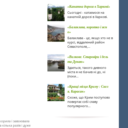
«Канатна дорога в Харкові»
Сьогодні - катаємося на
канатній дорозі в Харкові.
«Балаклава, коротко і ясн
о»
Балаклава - це, якщо хто не в
курсі, віддалений район
Севастополя,...
«Вилкове. Старовіри і дель
та Дунаю»
Здається, такого дивного
міста я не бачив ні до, ні
(поки...
«Кращі місця Криму : Скел
я, Карасан»
Схоже, що Крим поступово
повертає собі славу
популярного...
дкорила і завоювала
 кілька разів і дуже