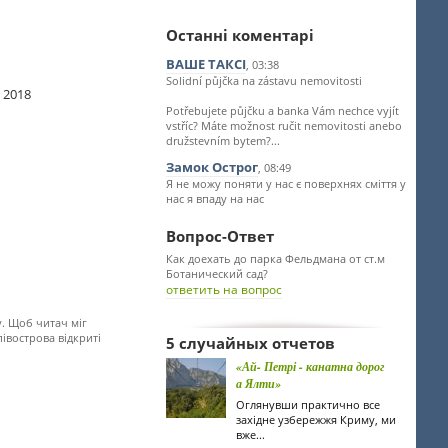
Останні коментарі
ВАШЕ ТАКСІ
, 03:38
Solidní půjčka na zástavu nemovitosti
я 2018
Potřebujete půjčku a banka Vám nechce vyjít
vstříc? Máte možnost ručit nemovitosti anebo
družstevním bytem?...
Замок Острог
, 08:49
Я не можу поняти у нас є поверхнях сміття у
нас я впаду на нас
Вопрос-Ответ
Как доехать до парка Фельдмана от ст.м
Ботанический сад?
ответить на вопрос
у. Щоб читач міг
івострова відкриті
5 случайных отчетов
«Ай- Петрі - канатна дорог
а Ялти»
Оглянувши практично все
західне узбережжя Криму, ми
вже...