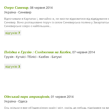
Озеро Синевир
, 08 червня 2014
Україна - Синевир
Відпочивали в Карпатах і, звичайно ж, не змогли відмовитися від відвідуванн
Синевир. Воно розташоване поруч із селом Синевирська поляна у Закарпатські
Синевирське озеро є найбільшим...
відгуків:
7
Поїздка в Грузію : Сходження на Казбек
, 07 червня 2014
Грузія - Кутаїсі -Тбілісі - Казбек - Батумі
відгуків:
3
Одеський парк атракціонів
, 01 червня 2014
Україна - Одеса
Ось скільки я вже об'їздив різних країн і міст, скрізь де-небудь піднімався на 