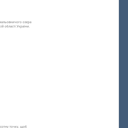
я мальовничого озера
й області України.
висотну точку, щоб