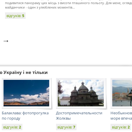
подивитися панораму цих місць з висоти пташиного польоту. Для мене, огляд
майданчики - один з улюблених моментів...
відгуків:
5
→
 Україну і не тільки
Балаклава: фотопрогулка
Достопримечательности
Необыкнове
по городу
Жолквы
море впечат
відгуків:
2
відгуків:
7
відгуків:
2