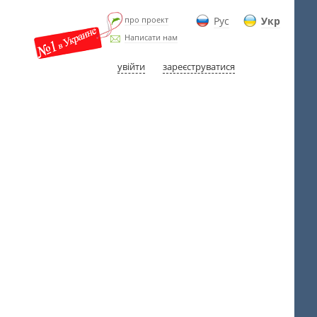
про проект
Рус
Укр
Написати нам
увійти
зареєструватися