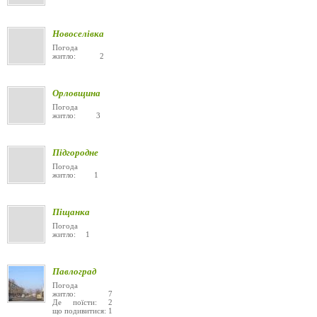
Новоселівка
Погода
житло: 2
Орловщина
Погода
житло: 3
Підгородне
Погода
житло: 1
Піщанка
Погода
житло: 1
Павлоград
Погода
житло: 7
Де поїсти: 2
що подивитися: 1