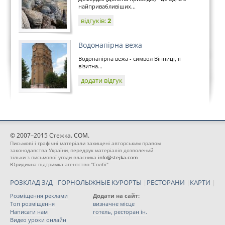
найпривабливіших...
відгуків:
2
Водонапірна вежа
Водонапірна вежа - символ Вінниці, її
візитна...
додати відгук
© 2007–2015 Стежка. COM.
Письмові і графічні матеріали захищені авторським правом
законодавства України, передрук матеріалів дозволений
тільки з письмової угоди власника
info@stejka.com
Юридична підтримка агентство "Солбі"
РОЗКЛАД З/Д
|
ГОРНОЛЫЖНЫЕ КУРОРТЫ
|
РЕСТОРАНИ
|
КАРТИ
|
Розміщення реклами
Додати на сайт:
Топ розміщення
визначне місце
Написати нам
готель, ресторан ін.
Видео уроки онлайн