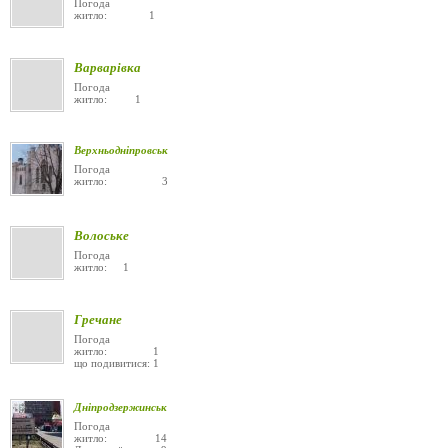
Погода
житло: 1
Варварівка
Погода
житло: 1
Верхньодніпровськ
Погода
житло: 3
Волоське
Погода
житло: 1
Гречане
Погода
житло: 1
що подивитися: 1
Дніпродзержинськ
Погода
житло: 14