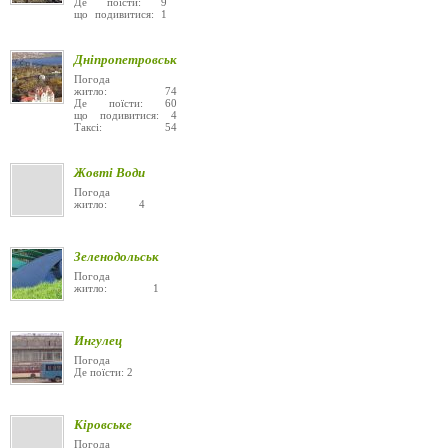
Де поїсти: 9
що подивитися: 1
Дніпропетровськ
Погода
житло: 74
Де поїсти: 60
що подивитися: 4
Таксі: 54
Жовті Води
Погода
житло: 4
Зеленодольськ
Погода
житло: 1
Ингулец
Погода
Де поїсти: 2
Кіровське
Погода