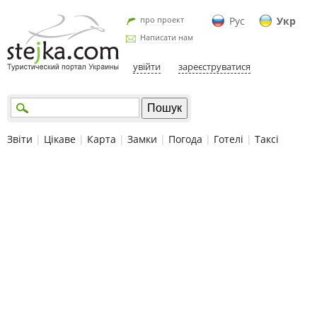
про проект
Рус
Укр
Написати нам
увійти
зареєструватися
Звіти
|
Цікаве
|
Карта
|
Замки
|
Погода
|
Готелі
|
Таксі