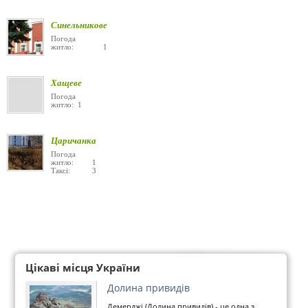
Синельникове
Погода
житло: 1
Хащеве
Погода
житло: 1
Царичанка
Погода
житло: 1
Таксі: 3
Цікаві місця України
Долина привидів
Демерджі (Долина привидів) - це одна з