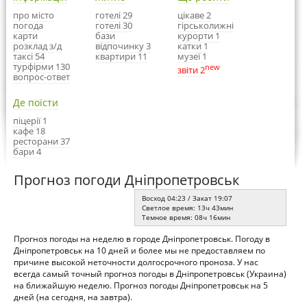
про місто
готелі 29
цікаве 2
погода
готелі 30
гірськолижні
карти
бази
курорти 1
розклад з/д
відпочинку 3
катки 1
таксі 54
квартири 11
музеї 1
турфірми 130
new
звіти 2
вопрос-ответ
Де поїсти
піцерії 1
кафе 18
ресторани 37
бари 4
Прогноз погоди Дніпропетровськ
Восход 04:23 / Закат 19:07
Светлое время: 13ч 43мин
Темное время: 08ч 16мин
Прогноз погоды на неделю в городе Дніпропетровськ. Погоду в
Дніпропетровськ на 10 дней и более мы не предоставляем по
причине высокой неточности долгосрочного проноза. У нас
всегда самый точный прогноз погоды в Дніпропетровськ (Украина)
на ближайшую неделю. Прогноз погоды Дніпропетровськ на 5
дней (на сегодня, на завтра).