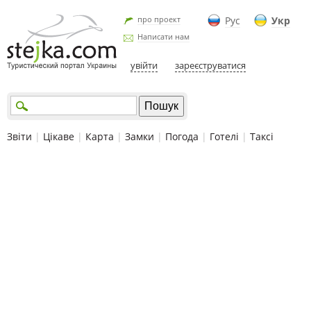
про проект
Рус
Укр
Написати нам
увійти
зареєструватися
Звіти
|
Цікаве
|
Карта
|
Замки
|
Погода
|
Готелі
|
Таксі