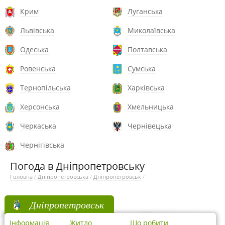
Крим
Луганська
Львівська
Миколаївська
Одеська
Полтавська
Ровенська
Сумська
Тернопільська
Харківська
Херсонська
Хмельницька
Черкаська
Чернівецька
Чернігівська
Погода в Дніпропетровську
Головна
/
Дніпропетровська
/
Дніпропетровськ
/
Дніпропетровськ
Інформація
Житло
Що робити