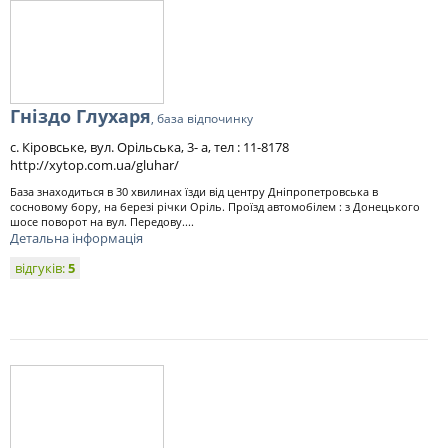
Гніздо Глухаря
, база відпочинку
с. Кіровське, вул. Орільська, 3- а, тел : 11-8178
http://xytop.com.ua/gluhar/
База знаходиться в 30 хвилинах їзди від центру Дніпропетровська в
сосновому бору, на березі річки Оріль. Проїзд автомобілем : з Донецького
шосе поворот на вул. Передову....
Детальна інформація
відгуків:
5