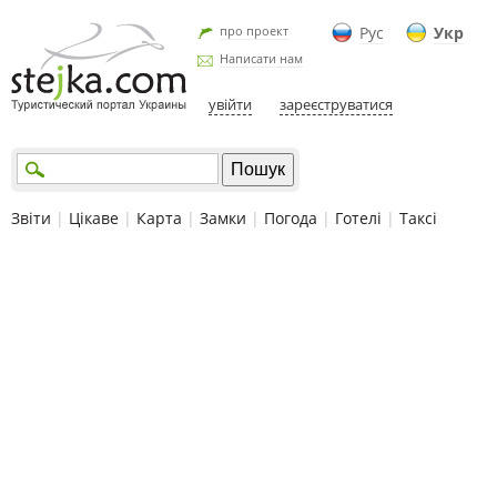
про проект
Рус
Укр
Написати нам
увійти
зареєструватися
Звіти
|
Цікаве
|
Карта
|
Замки
|
Погода
|
Готелі
|
Таксі