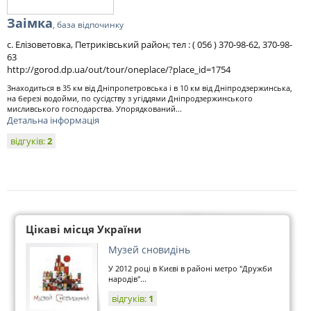
Заімка
, база відпочинку
с. Елізоветовка, Петриківський район; тел : ( 056 ) 370-98-62, 370-98-
63
http://gorod.dp.ua/out/tour/oneplace/?place_id=1754
Знаходиться в 35 км від Дніпропетровська і в 10 км від Дніпродзержинська,
на березі водойми, по сусідству з угіддями Дніпродзержинського
мисливського господарства. Упорядкований...
Детальна інформація
відгуків:
2
Цікаві місця України
Музей сновидінь
У 2012 році в Києві в районі метро "Дружби
народів"...
відгуків:
1