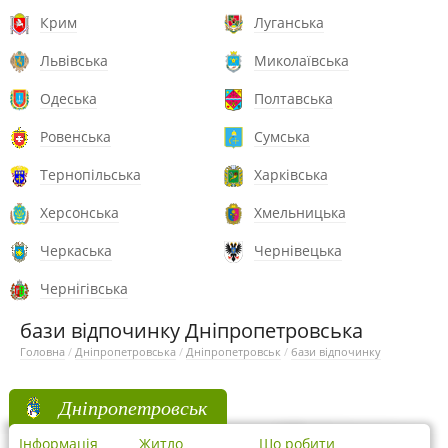
Крим
Луганська
Львівська
Миколаївська
Одеська
Полтавська
Ровенська
Сумська
Тернопільська
Харківська
Херсонська
Хмельницька
Черкаська
Чернівецька
Чернігівська
бази відпочинку Дніпропетровська
Головна
/
Дніпропетровська
/
Дніпропетровськ
/
бази відпочинку
Дніпропетровськ
Інформація
Житло
Що робити