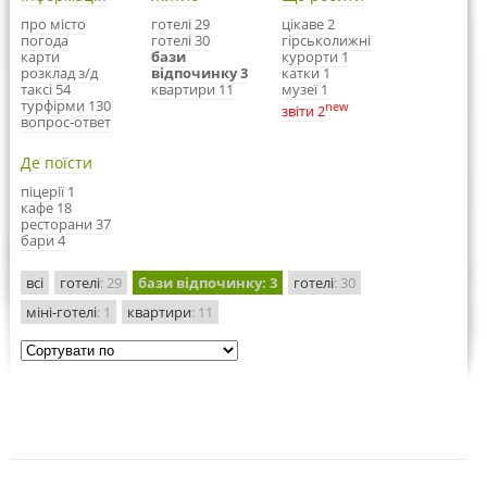
про місто
готелі 29
цікаве 2
погода
готелі 30
гірськолижні
карти
бази
курорти 1
розклад з/д
відпочинку 3
катки 1
таксі 54
квартири 11
музеї 1
турфірми 130
new
звіти 2
вопрос-ответ
Де поїсти
піцерії 1
кафе 18
ресторани 37
бари 4
всі
готелі
: 29
бази відпочинку
: 3
готелі
: 30
міні-готелі
: 1
квартири
: 11