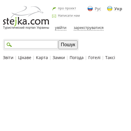
про проект
Рус
Укр
Написати нам
увійти
зареєструватися
Звіти
|
Цікаве
|
Карта
|
Замки
|
Погода
|
Готелі
|
Таксі