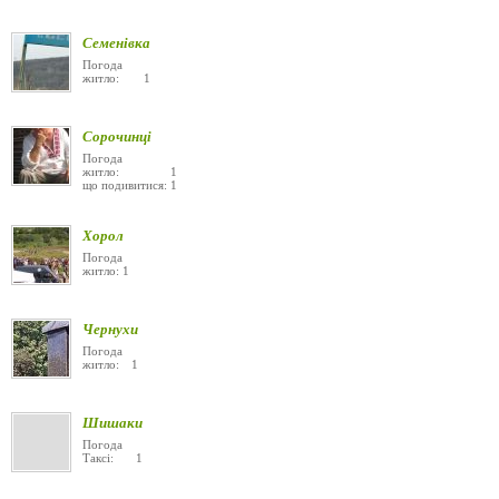
Семенівка
Погода
житло: 1
Сорочинці
Погода
житло: 1
що подивитися: 1
Хорол
Погода
житло: 1
Чернухи
Погода
житло: 1
Шишаки
Погода
Таксі: 1