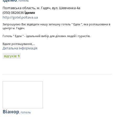
, готель
Полтавська область, м. Гадяч, вул. Шевченка 4а
(050) 0826636
Їдемо
http://gotel.poltava.ua
Запрошуємо Вас відвідати нашу затишну готель " Едем ", яка розташована в
центрі м. Гадяч.
Готель " Едем " - ідеальний вибір для ділових людей і туристів.
Вдале розташування,...
Детальна інформація
відгуків:
1
Віанор
, готель