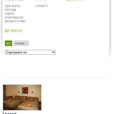
про місто
готелі 3
погода
карти
розклад з/д
вопрос-ответ
Де поїсти
всі
готелі
: 3
Їдемо