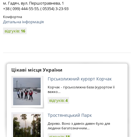
м. Гадяч, вул. Першотравнева, 1
+38 ( 099) 444-55-55, ( 05354) 3-23-93
Комфортна
Детальна інформація
відгуків:
16
Цікаві місця України
Гірськолижний курорт Корчак
Корчак - гірськолижна база (курортом її
важко...
відгуків:
4
Тростянецький Парк
Дерево. Воно з давніх-давен було для
людини багатозначним...
відгуків:
18