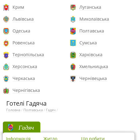
Крим
Луганська
Львівська
Миколаївська
Одеська
Полтавська
Ровенська
Сумська
Тернопільська
Харківська
Херсонська
Хмельницька
Черкаська
Чернівецька
Чернігівська
Готелі Гадяча
Головна
/
Полтавська
/
Гадяч
/
Гадяч
Інформація
Житло
Що робити