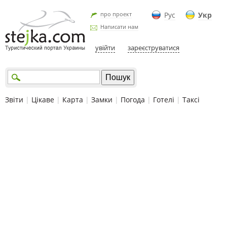
про проект
Рус
Укр
Написати нам
увійти
зареєструватися
Звіти
|
Цікаве
|
Карта
|
Замки
|
Погода
|
Готелі
|
Таксі