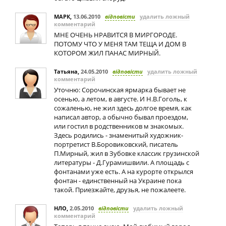
МАРК
,
13.06.2010
відповісти
удалить ложный
комментарий
МНЕ ОЧЕНЬ НРАВИТСЯ В МИРГОРОДЕ.
ПОТОМУ ЧТО У МЕНЯ ТАМ ТЕЩА И ДОМ В
КОТОРОМ ЖИЛ ПАНАС МИРНЫЙ.
Татьяна
,
24.05.2010
відповісти
удалить ложный
комментарий
Уточню: Сорочинская ярмарка бывает не
осенью, а летом, в августе. И Н.В.Гоголь, к
сожаленью, не жил здесь долгое время, как
написал автор, а обычно бывал проездом,
или гостил в родственников м знакомых.
Здесь родились - знаменитый художник-
портретист В.Боровиковский, писатель
П.Мирный, жил в Зубовке классик грузинской
литературы - Д.Гурамишвили. А площадь с
фонтанами уже есть. А на курорте открылся
фонтан - единственный на Украине пока
такой. Приезжайте, друзья, не пожалеете.
НЛО
,
2.05.2010
відповісти
удалить ложный
комментарий