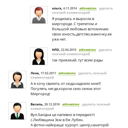
ольга
,
4.11.2014
відповісти
удалить
ложный комментарий
Я родилась и выросла в
миргороде. С трепетом и
большой любовью вспоминаю
свою юность,детство,мамочку,ее
уже нет.
НЛО
,
22.04.2015
відповісти
удалить
ложный комментарий
так приезжай, тут всем рады
Лена
,
17.02.2011
відповісти
удалить ложный
комментарий
А я хочу свалить от сюда,надоело мне!!!
Погулять негде,короче село селом этот
Миргород!
Василь
,
28.12.2010
відповісти
удалить ложный
комментарий
Вул.Західна це напевно в передмісті
с.Любівщина 3км в бік Лубен.
А фотки найкраще :курорт, центр,санаторій