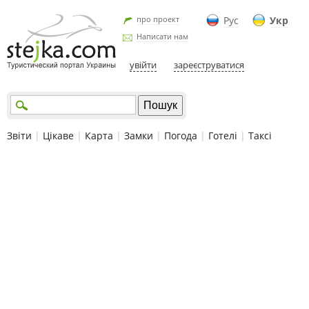
про проект
Рус
Укр
Написати нам
увійти
зареєструватися
Звіти
|
Цікаве
|
Карта
|
Замки
|
Погода
|
Готелі
|
Таксі