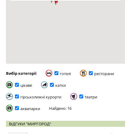
Вибір категорії
готелі
ресторани
цікаве
катки
гірськолижні курорти
театри
Найдено: 16
аквапарки
ВІДГУКИ "МИРГОРОД"