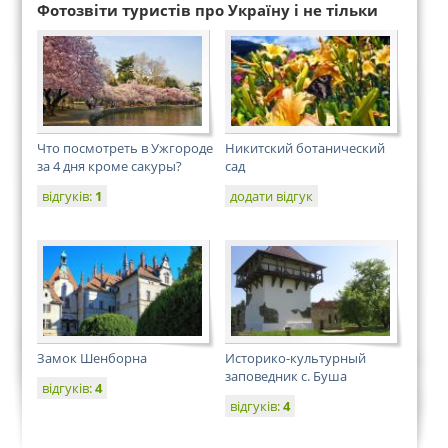
Фотозвіти туристів про Україну і не тільки
Что посмотреть в Ужгороде
Никитский ботанический
за 4 дня кроме сакуры?
сад
відгуків:
1
додати відгук
Замок Шенборна
Историко-культурный
заповедник с. Буша
відгуків:
4
відгуків:
4