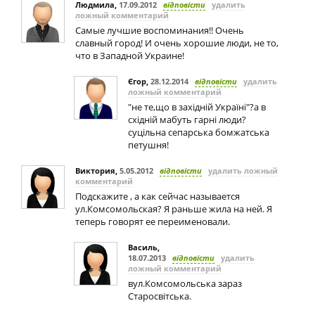
Людмила
,
17.09.2012
відповісти
удалить
ложный комментарий
Самые лучшие воспоминания!! Очень
славный город! И очень хорошие люди, не то,
что в Западной Украине!
Єгор
,
28.12.2014
відповісти
удалить
ложный комментарий
"не те,що в західній Україні"?а в
східній мабуть гарні люди?
суцільна сепарська бомжатська
петушня!
Виктория
,
5.05.2012
відповісти
удалить ложный
комментарий
Подскажите , а как сейчас называется
ул.Комсомольская? Я раньше жила на ней. Я
теперь говорят ее переименовали.
Василь
,
18.07.2013
відповісти
удалить
ложный комментарий
вул.Комсомольська зараз
Старосвітська.