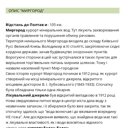
ОПИС "МИРГОРОД"
Відстань до Полтав
и
: 105 км.
Миргород
курорт мінеральних вод. Тут лікують захворювання
органів травлення та порушення обміну речовин.
Територія нинішнього Миргорода входила до складу Київської
Русі. Великий Князь Володимир в XI столітті, закріплюючи східні
кордони держави, зачав будівництво охоронних пунктів.
Ворогуючі сторони в цей час зустрічалися в таких пунктах для
вирішення торгівельних питань мирним шляхом. Тому і
назвали населений пункт Мир-городком
Свою історію курорт Миргород починає в 1912 році, як курорт
створений на місці мінерального джерела, відкритого
місцевим доктором В. І. Зубковського (1843-1933). Спочатку
була обладнана тільки одна лікарня.
Лікувальний джерело
був відкритий випадково в 1912 році.
Нова свердловина питної води в центрі міста дала воду з
незвичним запахом, і її збиралися було вже закрити, так як
спочатку здалося, що "вода вонючая і до вживання всередину
НЕ гожа". Але дослідження виявило, що знайдена вода має такі
ж лікувальні властивості, як і води всесвітньо відомого
німецького
курорту Баден-Баден
.