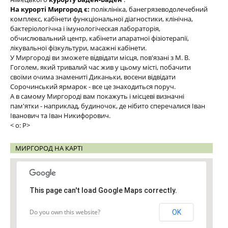
На курорті Миргород є:
поліклініка, банегрязеводолечебний
комплекс, кабінети функціональної діагностики, клінічна,
бактеріологічна і імунологіческая лабораторія,
обчислювальний центр, кабінети апаратної фізіотерапії,
лікувальної фізкультури, масажні кабінети.
У Миргороді ви зможете відвідати місця, пов'язані з М. В.
Гоголем, який тривалий час жив у цьому місті, побачити
своїми очима знамениті Диканьки, восени відвідати
Сорочинський ярмарок - все це знаходиться поруч.
А в самому Миргороді вам покажуть і місцеві визначні
пам'ятки - наприклад, будиночок, де нібито сперечалися Іван
Іванович та Іван Никифорович.
< o: P>
МИРГОРОД НА КАРТІ
This page can't load Google Maps correctly.
Do you own this website?
OK