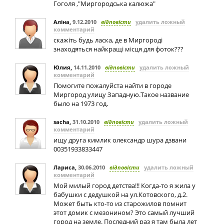
Гоголя ,"Миргородська калюжа"
Аліна
,
9.12.2010
відповісти
удалить ложный
комментарий
скажіть будь ласка, де в Миргороді
знаходяться найкращі місця для фоток???
Юлия
,
14.11.2010
відповісти
удалить ложный
комментарий
Помогите пожалуйста найти в городе
Миргород улицу Западную.Такое название
было на 1973 год.
sacha
,
31.10.2010
відповісти
удалить ложный
комментарий
ищу друга кимлик олександр шура дзвани
00351933833447
Лариса
,
30.06.2010
відповісти
удалить ложный
комментарий
Мой милый город детства!!! Когда-то я жила у
бабушки с дедушкой на ул.Котовского, д.2.
Может быть кто-то из старожилов помнит
этот домик с мезонином? Это самый лучший
город на земле. Последний раз я там была лет