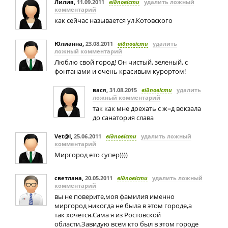
Лилия
,
11.09.2011
відповісти
удалить ложный
комментарий
как сейчас называется ул.Котовского
Юлианна
,
23.08.2011
відповісти
удалить
ложный комментарий
Люблю свой город! Он чистый, зеленый, с
фонтанами и очень красивым курортом!
вася
,
31.08.2015
відповісти
удалить
ложный комментарий
так как мне доехать с ж=д вокзала
до санатория слава
Vet@l
,
25.06.2011
відповісти
удалить ложный
комментарий
Миргород ето супер))))
светлана
,
20.05.2011
відповісти
удалить ложный
комментарий
вы не поверите,моя фамилия именно
миргород никогда не была в этом городе,а
так хочется.Сама я из Ростовской
области.Завидую всем кто был в этом городе