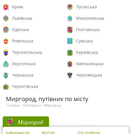
Крим
Луганська
Львівська
Миколаївська
Одеська
Полтавська
Ровенська
Сумська
Тернопільська
Харківська
Херсонська
Хмельницька
Черкаська
Чернівецька
Чернігівська
Миргород, путівник по місту
Головна
/
Полтавська
/
Миргород
Миргород
Інформація
Житло
Що робити