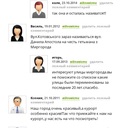
коля
,
23.10.2014
відповісти
удалить
ложный комментарий
так она и осталась називатся!!!
Василь
,
19.01.2012
відповісти
удалить ложный
комментарий
Вул.Котовського зараз називається вул.
Данила Апостола на честь гетьмана з
Миргорода
игорь
,
17.09.2013
відповісти
удалить
ложный комментарий
интересуют улицы миргорода.вы
не поможите со списком какие
улицы были переименованы за
последние 20 лет.спасибо.
Ксения
,
21.10.2011
відповісти
удалить ложный
комментарий
Наш город очень красивый,а курорт
особенно красив!Так что приежайте к нам на
курорт,,у нас есть на что посмотреть!