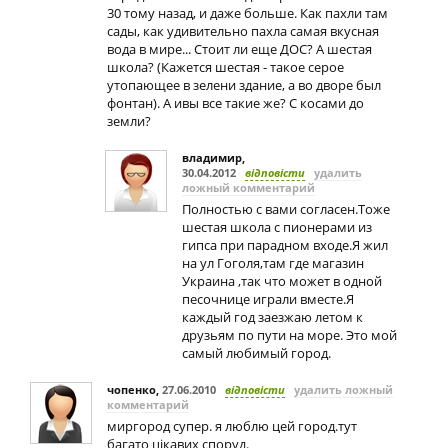
30 тому назад, и даже больше. Как пахли там
сады, как удивительно пахла самая вкусная
вода в мире... Стоит ли еще ДОС? А шестая
школа? (Кажется шестая - такое серое
утопающее в зелени здание, а во дворе был
фонтан). А ивы все такие же? С косами до
земли?
владимир
,
30.04.2012
відповісти
удалить
ложный комментарий
Полностью с вами согласен.Тоже
шестая школа с пионерами из
гипса при парадном входе.Я жил
на ул Гоголя,там где магазин
Украина ,так что может в одной
песочнице играли вместе.Я
каждый год заезжаю летом к
друзьям по пути на море. Это мой
самый любимый город.
чопенко
,
27.06.2010
відповісти
удалить ложный
комментарий
миргород супер. я люблю цей город.тут
багато цікавих споруд.