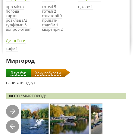
про місто
готелі 5
цікаве 1
погода
готелі 2
карти
санаторії 9
розклад з/д
приватні
турфірми 5
садиби 1
вопрос-ответ
квартири 2
Де поїсти
кафе 1
Миргород
Я тут був
Хочу побувати
написати відгук
ФОТО "МИРГОРОД"