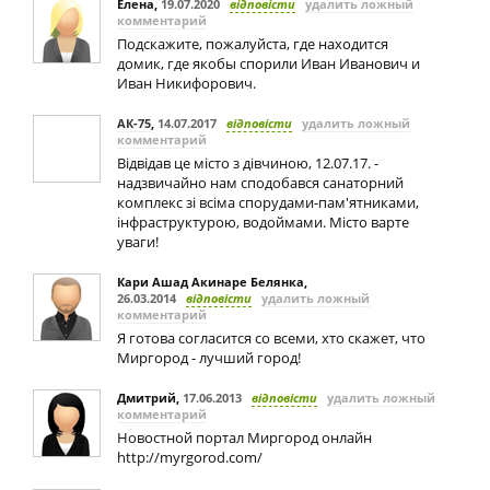
Елена
,
19.07.2020
відповісти
удалить ложный
комментарий
Подскажите, пожалуйста, где находится
домик, где якобы спорили Иван Иванович и
Иван Никифорович.
АК-75
,
14.07.2017
відповісти
удалить ложный
комментарий
Відвідав це місто з дівчиною, 12.07.17. -
надзвичайно нам сподобався санаторний
комплекс зі всіма спорудами-пам'ятниками,
інфраструктурою, водоймами. Місто варте
уваги!
Кари Ашад Акинаре Белянка
,
26.03.2014
відповісти
удалить ложный
комментарий
Я готова согласится со всеми, хто скажет, что
Миргород - лучший город!
Дмитрий
,
17.06.2013
відповісти
удалить ложный
комментарий
Новостной портал Миргород онлайн
http://myrgorod.com/