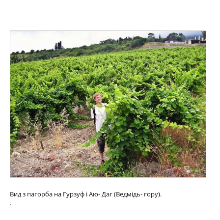
Вид з пагорба на Гурзуф і Аю- Даг (Ведмідь- гору).
.