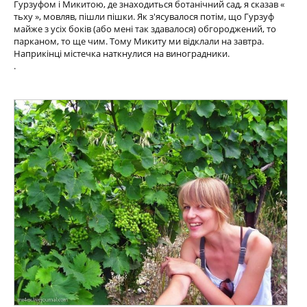
Гурзуфом і Микитою, де знаходиться ботанічний сад, я сказав «
тьху », мовляв, пішли пішки. Як з'ясувалося потім, що Гурзуф
майже з усіх боків (або мені так здавалося) обгороджений, то
парканом, то ще чим. Тому Микиту ми відклали на завтра.
Наприкінці містечка наткнулися на виноградники.
.