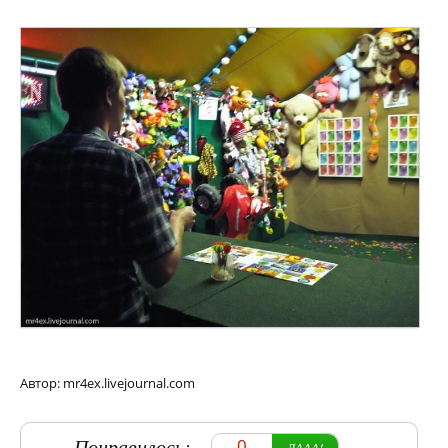
Автор: mr4ex.livejournal.com
Понравилось:
0
ДААА!