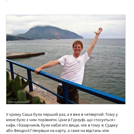
У криму Саша була перший раз, а я вже в четвертий. Тому у
мене було з чим порівняти. Ціни в Гурзуфі, що стосується і
кафе, і базарчиків, були набагато вище, ніж в тому ж Судаку
або Феодосії.Глянувши на карту, а саме на відстань між