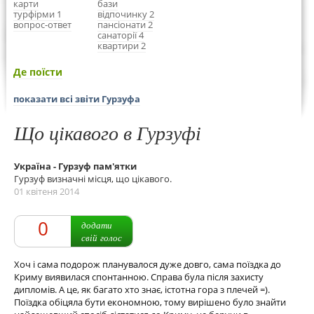
карти
бази
турфірми 1
відпочинку 2
вопрос-ответ
пансіонати 2
санаторії 4
квартири 2
Де поїсти
показати всі звіти Гурзуфа
Що цікавого в Гурзуфі
Україна - Гурзуф пам'ятки
Гурзуф визначні місця, що цікавого.
01 квітеня 2014
0
додати
свій голос
Хоч і сама подорож планувалося дуже довго, сама поїздка до
Криму виявилася спонтанною. Справа була після захисту
дипломів. А це, як багато хто знає, істотна гора з плечей =).
Поїздка обіцяла бути економною, тому вирішено було знайти