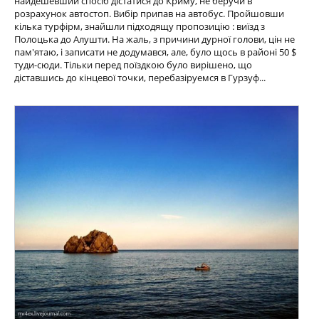
найдешевший спосіб дістатися до Криму, не беручи в
розрахунок автостоп. Вибір припав на автобус. Пройшовши
кілька турфірм, знайшли підходящу пропозицію : виїзд з
Полоцька до Алушти. На жаль, з причини дурної голови, цін не
пам'ятаю, і записати не додумався, але, було щось в районі 50 $
туди-сюди. Тільки перед поїздкою було вирішено, що
діставшись до кінцевої точки, перебазіруемся в Гурзуф...