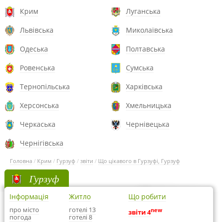
Крим
Луганська
Львівська
Миколаївська
Одеська
Полтавська
Ровенська
Сумська
Тернопільська
Харківська
Херсонська
Хмельницька
Черкаська
Чернівецька
Чернігівська
Головна
/
Крим
/
Гурзуф
/
звіти
/
Що цікавого в Гурзуфі, Гурзуф
Гурзуф
Інформація
Житло
Що робити
про місто
готелі 13
new
звіти 4
погода
готелі 8