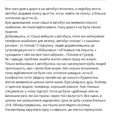
Все-таки довга дорога на автобусі втомлює, а недобру якість
автобус додавав ложку дьогтю, хоча, навіть не ложку, а більше,
ополоник дьогтю ))).
Був здивований, коли сівши в автобус ми виявили кількох
знайомих, які їхали відпочивати, тому дорога не була такою
нудною.
Добравшись, я і Саша вийшли з автобуса, поки ми записували
телефони знайомих для зв'язку, автобус поїхав ! І з нашими
речами - то поїхав ! У підсумку, ледве додзвонившись до
супроводжуючого і обійшовши / об'їхавши пів Алушти, «
чумадани » свої ми все-таки забрали... Поїхали в Гурзуф.
Як і завжди, проблем знайти житло ніякої праці не склало.
Тільки вийшовши з автобусика, на нас накинулася юрба людей
пропонують свої « вілли біля моря». Ми сильно втомилися,
тому відбиватися не було сил, хотілося швидше, хоча б,
комфортно сісти. Дядьку провів нас до нашого будиночка.
Житло виявилося цілком непоганим, був санвузол, душ, бойлер
з гарячою водою, телевізор, хороший ремонт. Але, пізніше
з'ясувалося, у чому підступ. Хоча це була і дрібниця, але не
висихали речі, які ми прали, через тіні і вологості. Все одно, в
цілому ми залишилися задоволені. Ціна за добу склала близько
23 $. Облаштувавшись, ми пішли розглядати околиці.
Насамперед зарулив в одну з кафешок, де злегка перекусили.
.