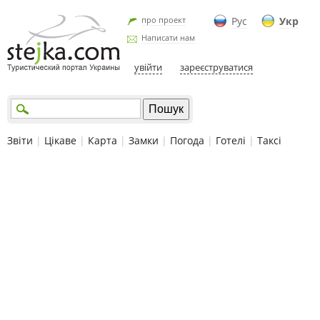
про проект
Рус
Укр
Написати нам
увійти
зареєструватися
Звіти
|
Цікаве
|
Карта
|
Замки
|
Погода
|
Готелі
|
Таксі