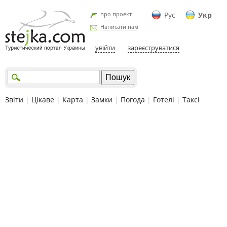
про проект
Рус
Укр
Написати нам
увійти
зареєструватися
Звіти
|
Цікаве
|
Карта
|
Замки
|
Погода
|
Готелі
|
Таксі