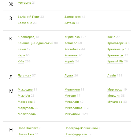
Житомир
21
Ж
Залізний Порт
23
Запоріжжя
44
З
Заозерне
23
Затока
81
Кіровоград
18
Кирилівка
127
Косів
27
К
Кам’янець-Подільський
80
Коблево
68
Краматорськ
8
Канів
12
Коктебель
44
Кременець
13
Керч
65
Коломия
20
Кременчук
12
Київ
206
Кореїз
24
Кривий Ріг
26
Луганськ
37
Луцьк
26
Львів
128
Л
Міжводне
31
Мелекине
33
Миргород
19
М
Міжгір’я
26
Мигово
17
Моршин
38
Макеевка
5
Миколаїв
40
Мукачеве
43
Маріуполь
36
Миколаївка
112
Мелітополь
9
Микуличин
129
Нова Каховка
8
Новоград-Волинський
7
Н
Новий Світ
11
Новофедірівка
32