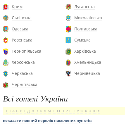
Крим
Луганська
Львівська
Миколаївська
Одеська
Полтавська
Ровенська
Сумська
Тернопільська
Харківська
Херсонська
Хмельницька
Черкаська
Чернівецька
Чернігівська
Всі готелі України
Є
І
А
Б
В
Г
Д
Ж
З
К
Л
М
Н
О
П
Р
С
Т
У
Ф
Х
Ч
Ш
Я
показати повний перелік населених пунктів