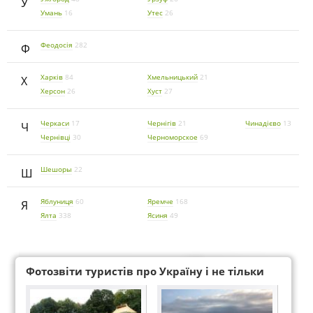
У
Умань
16
Утес
26
Феодосія
282
Ф
Харків
84
Хмельницький
21
Х
Херсон
26
Хуст
27
Черкаси
17
Чернігів
21
Чинадієво
13
Ч
Чернівці
30
Черноморское
69
Шешоры
22
Ш
Яблуниця
60
Яремче
168
Я
Ялта
338
Ясиня
49
Фотозвіти туристів про Україну і не тільки