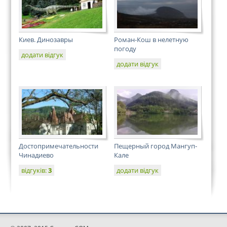
Киев. Динозавры
Роман-Кош в нелетную
погоду
додати відгук
додати відгук
Достопримечательности
Пещерный город Мангуп-
Чинадиево
Кале
відгуків:
3
додати відгук