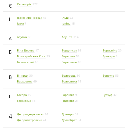
Євпаторія
222
Є
Івано-Франківськ
43
Ільці
22
І
Ізюм
7
Ірпінь
15
Алупка
66
Алушта
314
А
Біла Церква
17
Бердянськ
56
Бориспіль
20
Б
Білосарайська Коса
29
Берегове
53
Бровари
9
Бахчисарай
16
Береговое
18
Вінниця
30
Воловець
30
Ворохта
53
В
Верховина
69
Волосянка
19
Гаспра
19
Горлівка
9
Гурзуф
32
Г
Генічеськ
14
Грибівка
21
Дніпродзержинськ
14
Донецьк
51
Д
Дніпропетровськ
74
Драгобрат
34