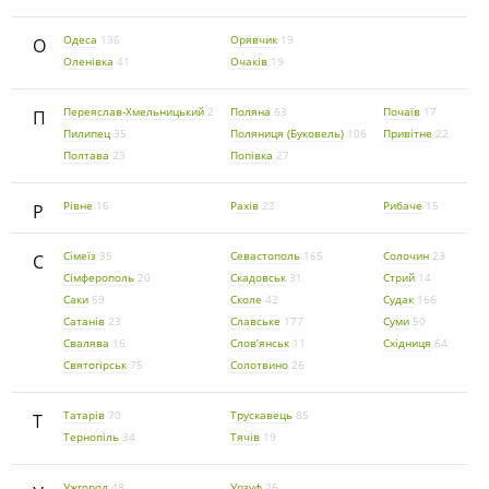
Одеса
136
Орявчик
19
О
Оленівка
41
Очаків
19
Переяслав-Хмельницький
2
Поляна
63
Почаїв
17
П
Пилипец
35
Поляниця (Буковель)
106
Привітне
22
Полтава
23
Попівка
27
Рівне
16
Рахів
22
Рибаче
15
Р
Сімеїз
35
Севастополь
165
Солочин
23
С
Сімферополь
20
Скадовськ
31
Стрий
14
Саки
69
Сколе
42
Судак
166
Сатанів
23
Славське
177
Суми
50
Свалява
16
Слов’янськ
11
Східниця
64
Святогірськ
75
Солотвино
26
Татарів
70
Трускавець
85
Т
Тернопіль
34
Тячів
19
Ужгород
48
Урзуф
26