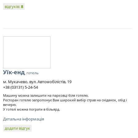
відгуків:
8
Уїк-енд
, готель
м. Мукачево, вул. Автомобілістів, 19
+38 (03131) 5-24-54
Машину можна залишити на парковці біля готелю.
Ресторан готелю запропонує Вам широкий вибір страв на сніданок, обід і
вечерю.
У готелі можна пограти в більярд.
Детальна інформація
додати відгук