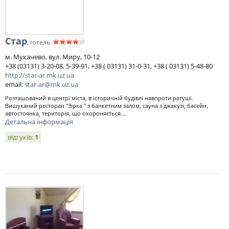
Стар
, готель
м. Мукачево, вул. Миру, 10-12
+38 (03131) 3-20-08, 5-39-91, +38 ( 03131) 31-0-31, +38 ( 03131) 5-48-80
http://star-ar.mk.uz.ua
email:
star-ar@mk.uz.ua
Розташований в центрі міста, в історичній будівлі навпроти ратуші.
Вишуканий ресторан "Зірка " з банкетним залом, сауна з джакузі, басейн,
автостоянка, територія, що охороняється....
Детальна інформація
відгуків:
1