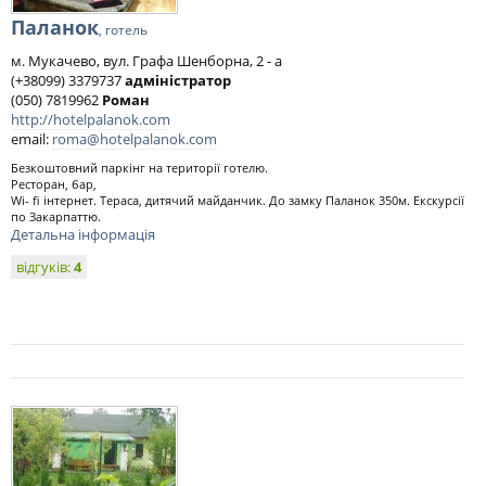
Паланок
, готель
м. Мукачево, вул. Графа Шенборна, 2 - а
(+38099) 3379737
адміністратор
(050) 7819962
Pоман
http://hotelpalanok.com
email:
roma@hotelpalanok.com
Безкоштовний паркінг на території готелю.
Ресторан, бар,
Wi- fi інтернет. Тераса, дитячий майданчик. До замку Паланок 350м. Екскурсії
по Закарпаттю.
Детальна інформація
відгуків:
4