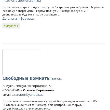
http://alfa-apollon.com.ua
Готель налічує три корпуси : корпус № 1 - триповерхова будівля з баром на
першому поверсі, даний корпус налічує 21 номер; корпус № 2 -
двоповерхова будівля в якому розміщені...
Детальна інформація
відгуків:
1
Свободные комнаты
, готель
г. Мукачево; ул. Ужгородская, 5;
(050) 5402047
Степан Кирилович
email:
s.sanator@yandex.ua
В отеле можно воспользоваться услугой беспроводного интернета Wi-
FiГотель знаходиться за 100 метрів від центральної споруди -
ратуші.Навколо готелю ресторани,...