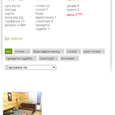
про місто
готелі 22
цікаве 8
погода
готелі 7
замки 3
карти
бази
new
звіти 2
розклад з/д
відпочинку 1
турфірми 13
санаторії 4
вопрос-ответ
приватні
садиби 7
Де поїсти
всі
готелі
: 22
бази відпочинку
: 1
готелі
: 7
міні-готелі
: 1
приватні садиби
: 7
санаторії
: 4
мотелях
: 1