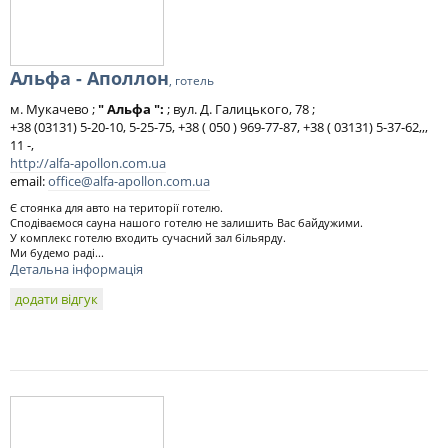
Альфа - Аполлон
, готель
м. Мукачево ;
" Альфа ":
; вул. Д. Галицького, 78 ;
+38 (03131) 5-20-10, 5-25-75, +38 ( 050 ) 969-77-87, +38 ( 03131) 5-37-62,,,
11 -,
http://alfa-apollon.com.ua
email:
office@alfa-apollon.com.ua
Є стоянка для авто на території готелю.
Сподіваємося сауна нашого готелю не залишить Вас байдужими.
У комплекс готелю входить сучасний зал більярду.
Ми будемо раді...
Детальна інформація
додати відгук