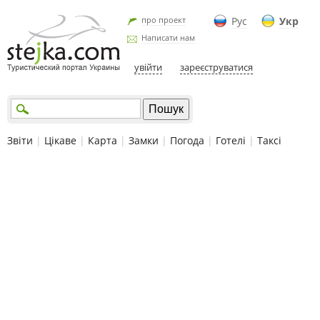
про проект
Рус
Укр
Написати нам
увійти
зареєструватися
Звіти
|
Цікаве
|
Карта
|
Замки
|
Погода
|
Готелі
|
Таксі