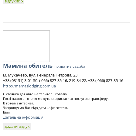
відгуків:
5
Мамина обитель
, приватна садиба
м. Мукачево, вул. Генерала Петрова, 23
+38 (03131) 3-01-50, ( 066) 827-35-16, 219-84-22, +38 ( 066) 827-35-16
http://mamaslodging.com.ua
Є стоянка для авто на території готелю.
Гості нашого готелю можуть скористатися послугою трансферу.
В готелі є інтернет.
Запрошуємо Вас відвідати кафе готелю.
Біля...
Детальна інформація
додати відгук