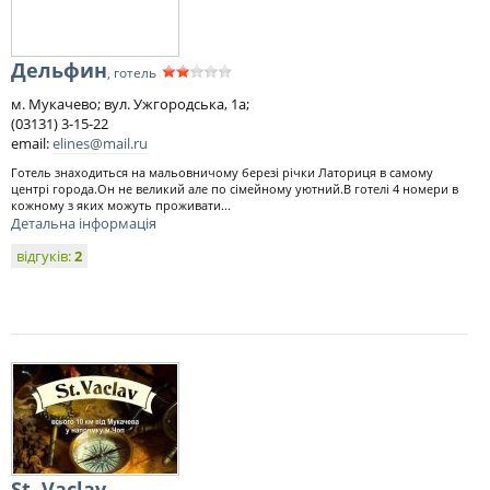
Дельфин
, готель
м. Мукачево; вул. Ужгородська, 1а;
(03131) 3-15-22
email:
elines@mail.ru
Готель знаходиться на мальовничому березі річки Латориця в самому
центрі города.Он не великий але по сімейному уютний.В готелі 4 номери в
кожному з яких можуть проживати...
Детальна інформація
відгуків:
2
St. Vaclav