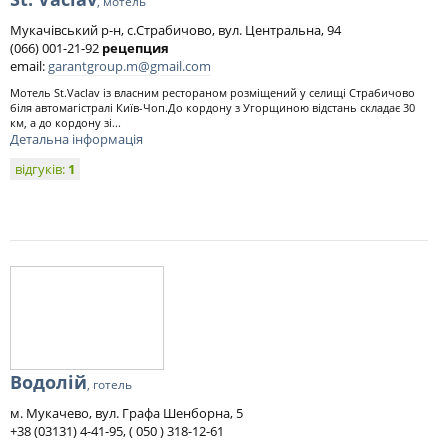
, мотель
Мукачівський р-н, с.Страбичово, вул. Центральна, 94
(066) 001-21-92
рецепция
email:
garantgroup.m@gmail.com
Мотель St.Vaclav із власним рестораном розміщений у селищі Страбичово
біля автомагістралі Київ-Чоп.До кордону з Угорщиною відстань складає 30
км, а до кордону зі...
Детальна інформація
відгуків:
1
Водолій
, готель
м. Мукачево, вул. Графа Шенборна, 5
+38 (03131) 4-41-95, ( 050 ) 318-12-61