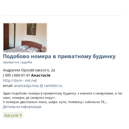
Подобово номера в приватному будинку
,
приватна садиба
Андрелли Оросвіговского, 2а
( 095 ) 660-01-91
Анастасія
http://dom - mk.net
email:
anastasija.mas @ rambler.ru
Здаю подобово номера в приватному будинку. є кімнати з санвузлами, а так
само, номери, де санвузол поруч.
У номерах двоспальні ліжка, шафа- купе, телевізор і кабельне ТБ,...
Детальна інформація
відгуків:
1