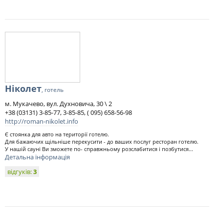
Ніколет
, готель
м. Мукачево, вул. Духновича, 30 \ 2
+38 (03131) 3-85-77, 3-85-85, ( 095) 658-56-98
http://roman-nikolet.info
Є стоянка для авто на території готелю.
Для бажаючих щільніше перекусити - до ваших послуг ресторан готелю.
У нашій сауні Ви зможете по- справжньому розслабитися і позбутися...
Детальна інформація
відгуків:
3