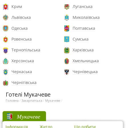
Крим
Луганська
Львівська
Миколаївська
Одеська
Полтавська
Ровенська
Сумська
Тернопільська
Харківська
Херсонська
Хмельницька
Черкаська
Чернівецька
Чернігівська
Готелі Мукачеве
Головна
/
Закарпатська
/
Мукачеве
/
Мукачеве
Інформація
Житло
Що робити