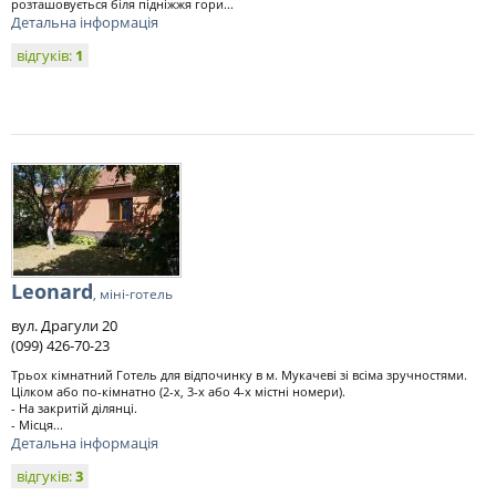
розташовується біля підніжжя гори...
Детальна інформація
відгуків:
1
Leonard
, міні-готель
вул. Драгули 20
(099) 426-70-23
Трьох кімнатний Готель для відпочинку в м. Мукачеві зі всіма зручностями.
Цілком або по-кімнатно (2-х, 3-х або 4-х містні номери).
- На закритій ділянці.
- Місця...
Детальна інформація
відгуків:
3