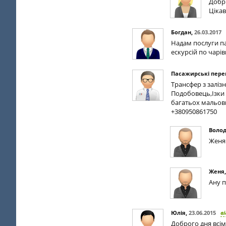
Добр
Цікав
Богдан
,
26.03.2017
Надам послуги па
ескурсій по чарі
Пасажирські пере
Трансфер з заліз
Подобовець,Ізки т
багатьох мальов
+380950861750
Воло
Женя 
Женя
Ану п
Юлія
,
23.06.2015
в
Доброго дня всім