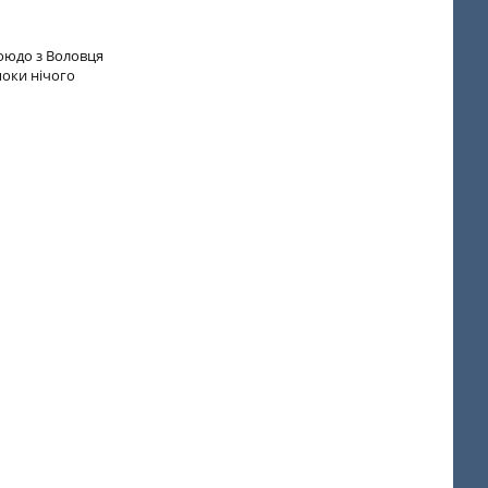
коюдо з Воловця
поки нічого