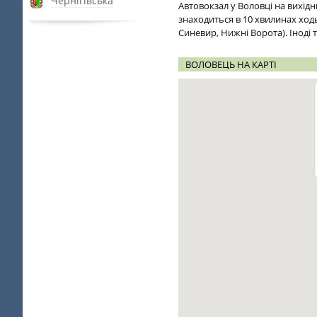
Чернігівська
Автовокзал у Воловці на вихідн
знаходиться в 10 хвилинах ход
Синевир, Нижні Ворота). Іноді т
ВОЛОВЕЦЬ НА КАРТІ