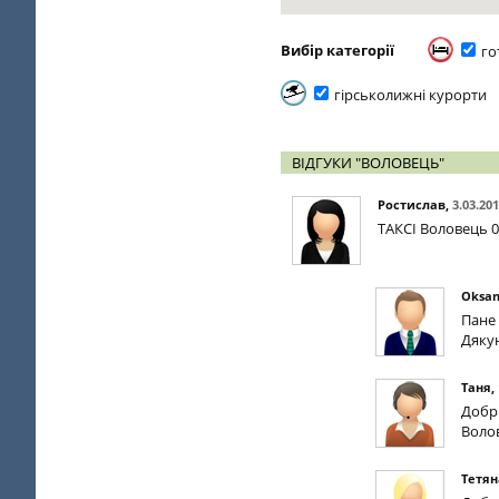
Вибір категорії
го
гірськолижні курорти
ВІДГУКИ "ВОЛОВЕЦЬ"
Ростислав
,
3.03.20
ТАКСІ Воловець 
Oksan
Пане 
Дяку
Таня
,
Добры
Воло
Тетян