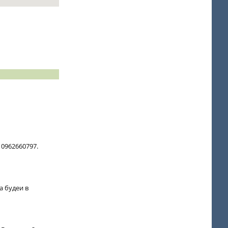
 0962660797.
а будеи в