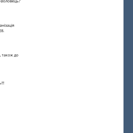
-Воловець?
анізація
28.
, також до
!!!