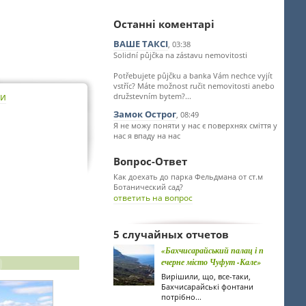
Останні коментарі
ВАШЕ ТАКСІ
, 03:38
Solidní půjčka na zástavu nemovitosti
Potřebujete půjčku a banka Vám nechce vyjít
vstříc? Máte možnost ručit nemovitosti anebo
ти
družstevním bytem?...
Замок Острог
, 08:49
Я не можу поняти у нас є поверхнях сміття у
нас я впаду на нас
Вопрос-Ответ
Как доехать до парка Фельдмана от ст.м
Ботанический сад?
ответить на вопрос
5 случайных отчетов
«Бахчисарайський палац і п
ечерне місто Чуфут -Кале»
Вирішили, що, все-таки,
Бахчисарайські фонтани
потрібно...