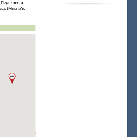
. Перехрестя
ць (Міжгір'я,