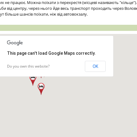
их не працює. Можна поїхати з перехрестя (місцеві називають "кільце")
ьби від центру, через нього йде весь транспорт проходить через Волове
ут більше шансів поїхати, ніж від автовокзалу.
This page can't load Google Maps correctly.
Do you own this website?
OK