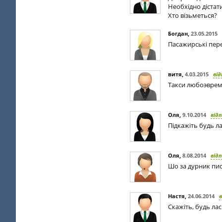
Необхідно дістати
Хто візьметься?
Богдан
,
23.05.2015
Пасажирські пере
витя
,
4.03.2015
від
Такси любоэвремя
Оля
,
9.10.2014
від
Підкажіть будь л
Оля
,
8.08.2014
від
Шо за дурник пис
Настя
,
24.06.2014
в
Скажіть, будь лас