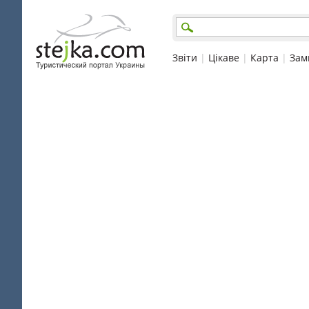
Звіти
|
Цікаве
|
Карта
|
Зам