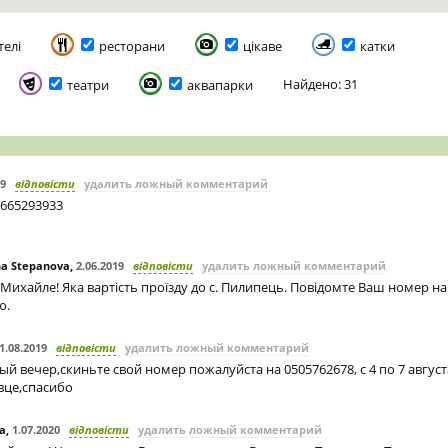
телі
ресторани
цікаве
катки
Найдено: 31
театри
аквапарки
19
відповісти
удалить ложный комментарий
0665293933
a Stepanova
,
2.06.2019
відповісти
удалить ложный комментарий
Михайле! Яка вартість проїзду до с. Пилипець. Повідомте Ваш номер на
ю.
1.08.2019
відповісти
удалить ложный комментарий
й вечер,скиньте свой номер пожалуйста на 0505762678, с 4 по 7 август
вце,спасибо
а
,
1.07.2020
відповісти
удалить ложный комментарий