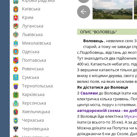
Кіровоградська
Київська
Крим
Луганська
ОПИС "ВОЛОВЕЦЬ"
Львівська
Воловець
, невелике село 
Миколаївська
старий, а тому не завжди с
Одеська
с.Подобовець, відстань до яког
Тут знаходиться два підйомника 
Полтавська
400 м). Катаються небагато, пі
Ровенська
З вершини катаються тільки до
внизу є місцями дерева, свого
Сумська
великі поля, на яких можливе в
Тернопільська
Як дістатися до Воловця
З
Сваляви
до Воловця їхати н
Харківська
електричка кілька гривень. Потя
Херсонська
центрі міста, поруч з готелями. 
автодорожній схема - як до
Хмельницька
З Воловця йде електічка
Мукач
Черкаська
їхати (а всього-то 35 км). А за
Можна доїхати на Попутка чи м
Чернівецька
доїжджаючи 6 км до Сколе. Дал