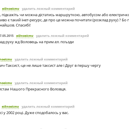
відповісти
удалить ложный комментарий
зі, підкажіть чи можна дістатись маршруткою, автобусом або електрич
во є такий інет-ресурс, де про це можна почитати (розклад руху) ? Бо 
найшов. Спасибі!
7.05.2015
відповісти
удалить ложный комментарий
ад руху жд Воловець на прим.ел. поъзди
повісти
удалить ложный комментарий
ич-Таксист,-це не лише таксист але і Друг в першу чергу
повісти
удалить ложный комментарий
систам Нашого Прекрасного Воловця.
відповісти
удалить ложный комментарий
і у 2002 році. Дуже сподобалось у вас.