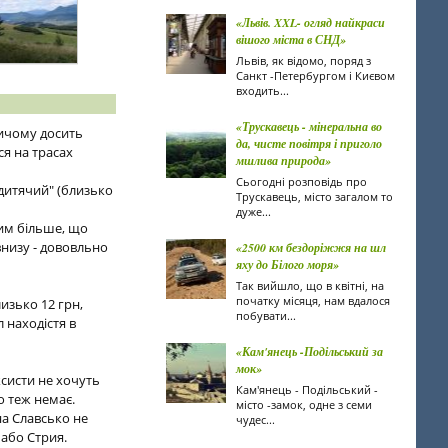
«Львів. XXL- огляд найкраси
вішого міста в СНД»
Львів, як відомо, поряд з
Санкт -Петербургом і Києвом
входить...
«Трускавець - мінеральна во
причому досить
да, чисте повітря і приголо
я на трасах
мшлива природа»
Сьогодні розповідь про
"дитячий" (близько
Трускавець, місто загалом то
дуже...
Тим більше, що
внизу - дововльно
«2500 км бездоріжжя на шл
яху до Білого моря»
Так вийшло, що в квітні, на
початку місяця, нам вдалося
изько 12 грн,
побувати...
л находістя в
«Кам'янець -Подільський за
мок»
ксисти не хочуть
Кам'янець - Подільський -
го теж немає.
місто -замок, одне з семи
на Славсько не
чудес...
 або Стрия.