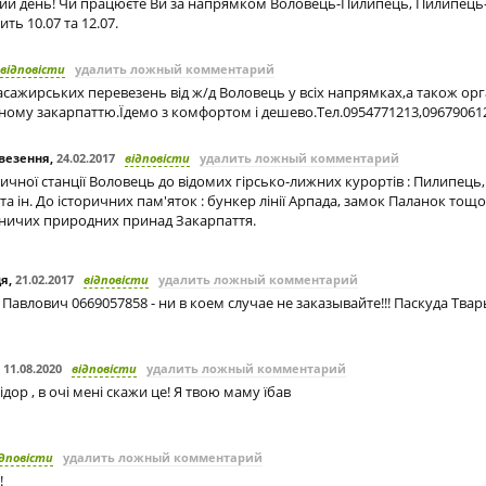
ий день! Чи працюєте Ви за напрямком Воловець-Пилипець, Пилипець
ить 10.07 та 12.07.
відповісти
удалить ложный комментарий
сажирських перевезень від ж/д Воловець у всіх напрямках,а також орг
вному закарпаттю.Їдемо з комфортом і дешево.Тел.0954771213,09679061
везення
,
24.02.2017
відповісти
удалить ложный комментарий
ничної станції Воловець до відомих гірсько-лижних курортів : Пилипець,
а ін. До історичних пам'яток : бункер лінії Арпада, замок Паланок тощо
ничих природних принад Закарпаття.
дя
,
21.02.2017
відповісти
удалить ложный комментарий
Павлович 0669057858 - ни в коем случае не заказывайте!!! Паскуда Тварь
,
11.08.2020
відповісти
удалить ложный комментарий
ідор , в очі мені скажи це! Я твою маму їбав
ідповісти
удалить ложный комментарий
!