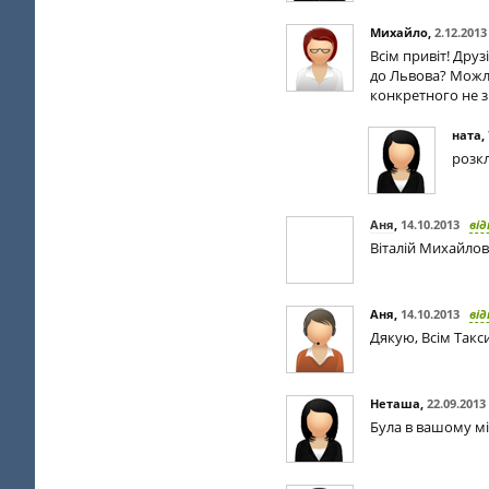
Михайло
,
2.12.2013
Всім привіт! Дру
до Львова? Можли
конкретного не з
ната
,
розкл
Аня
,
14.10.2013
від
Віталій Михайлов
Аня
,
14.10.2013
від
Дякую, Всім Так
Неташа
,
22.09.2013
Була в вашому міс