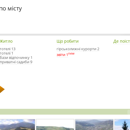
по місту
Житло
Що робити
Де поїс
готелі 13
гірськолижні курорти 2
готелі 1
new
звіти 1
бази відпочинку 1
приватні садиби 9