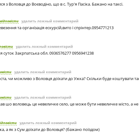
ся з Воловця до Воєводіно, що в с. Тур'я Пасіка. Бажано на таксі.
відповісти
удалить ложный комментарий
везення та організація ескурсій,вито і спрінтер.0954771213
повісти
удалить ложный комментарий
 суток Закрпатська обл. 0936576277 0956941238
повісти
удалить ложный комментарий
аста, чи можливо з Воловця доїхати до Ужка? Скільки буде коштувати та
повісти
удалить ложный комментарий
ав шо воловець це невеличке село, це може бути невеличке місто, а не 
ідповісти
удалить ложный комментарий
ка, а як з Сум доїхати до Воловця? (бажано поїздом)