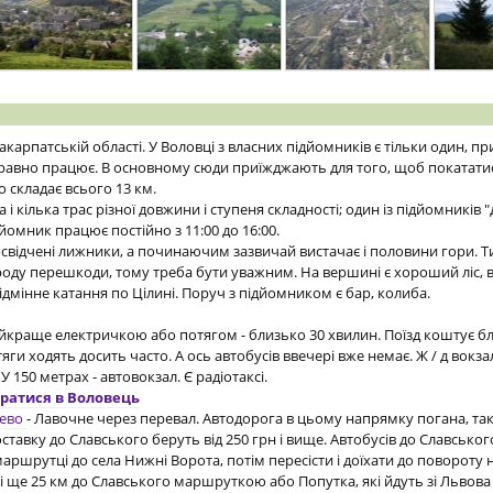
Закарпатській області. У Воловці з власних підйомників є тільки один, 
правно працює. В основному сюди приїжджають для того, щоб покататис
о складає всього 13 км.
і кілька трас різної довжини і ступеня складності; один із підйомників 
дйомник працює постійно з 11:00 до 16:00.
свідчені лижники, а починаючим зазвичай вистачає і половини гори. 
 роду перешкоди, тому треба бути уважним. На вершині є хороший ліс, 
ідмінне катання по Цілині. Поруч з підйомником є бар, колиба.
айкраще електричкою або потягом - близько 30 хвилин. Поїзд коштує бл
ги ходять досить часто. А ось автобусів ввечері вже немає. Ж / д вокза
У 150 метрах - автовокзал. Є радіотаксі.
братися в Воловець
ево
- Лавочне через перевал. Автодорога в цьому напрямку погана, та
 доставку до Славського беруть від 250 грн і вище. Автобусів до Славсько
аршрутці до села Нижні Ворота, потім пересісти і доїхати до повороту 
і ще 25 км до Славського маршруткою або Попутка, які йдуть зі Львова