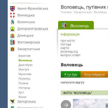
Воловець, путівник 
Івано-Франківська
Головна
/
Закарпатська
/
Воловець
Вінницька
Волинська
Воловець
Дніпропетровська
Інформація
Донецька
про місто
Житомирська
погода
карти
Закарпатська
розклад з/д
вопрос-ответ
Берегове
Воловець
Воловець
Драгобрат
Міжгір’я
Мукачеве
Я тут був
Хочу побувати
Пилипец
написати відгук
Поляна
Ужгород
Хуст
ФОТО "ВОЛОВЕЦЬ"
Ясиня
Запорізька