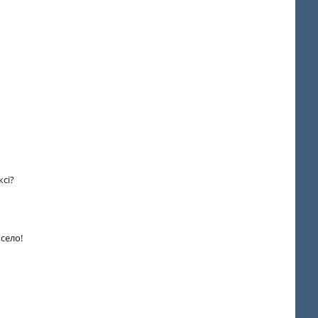
ксі?
село!