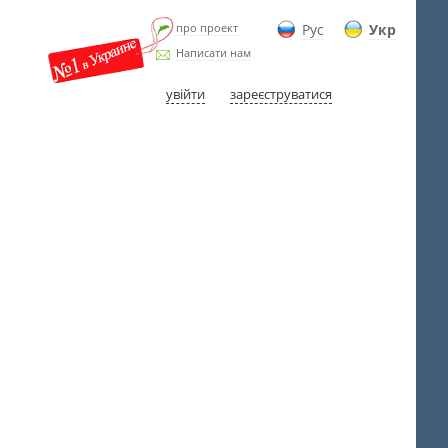
про проект
Рус
Укр
Написати нам
увійти
зареєструватися