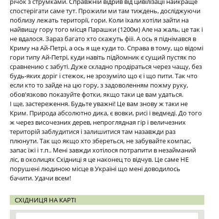
річок з струмками. Справжній відрив від цивілізації найкраще
спостерігати саме тут. Прожили ми там тиждень, досліджуючи
поблизу лежать території, гори. Коли їхали хотіли зайти на
найвищу гору того місця Парашки (1200м) Але на жаль, це так і
не вдалося. Зараз багато хто скажуть фііі. А ось я піднімався в
Криму на Ай-Петрі, а ось я ще куди то. Справа в тому, що відомі
гори типу Ай-Петрі, куди навіть підйомник є сущий пустяк по
сравнению с забуті. Дуже складно продіраться через чащу, без
будь-яких доріг і стежок, не зрозуміло що є і що пити. Так что
если кто то зайде на цю гору, з задоволенням пожму руку,
обов'язково показуйте фотки, якщо таки це вам удаться.
І ще, застереження. Будьте уважні! Це вам знову ж таки не
Крим. Природа абсолютно дика, є вовки, рисі і ведмеді. До того
ж через височезних дерев, непроглядная гір і величезних
територій заблудитися і залишитися там назавжди раз
плюнути. Так що якщо хто збереться, не забувайте компас,
запас їжі і т.п.. Мені завжди хотілося потрапити в незайманий
ліс, в околицях Східниці я це наконец то відчув. Це саме НЕ
порушені людиною місце в Україні що мені доводилось
бачити. Удачи всем!
СХІДНИЦЯ НА КАРТІ