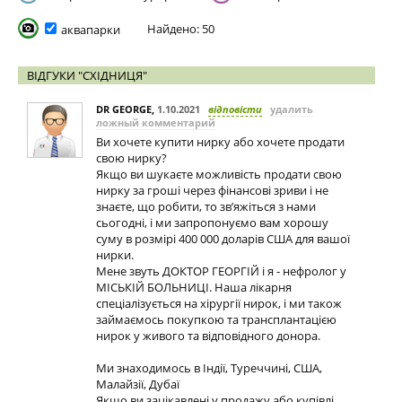
Найдено: 50
аквапарки
ВІДГУКИ "СХІДНИЦЯ"
DR GEORGE
,
1.10.2021
відповісти
удалить
ложный комментарий
Ви хочете купити нирку або хочете продати
свою нирку?
Якщо ви шукаєте можливість продати свою
нирку за гроші через фінансові зриви і не
знаєте, що робити, то зв’яжіться з нами
сьогодні, і ми запропонуємо вам хорошу
суму в розмірі 400 000 доларів США для вашої
нирки.
Мене звуть ДОКТОР ГЕОРГІЙ і я - нефролог у
МІСЬКІЙ БОЛЬНИЦІ. Наша лікарня
спеціалізується на хірургії нирок, і ми також
займаємось покупкою та трансплантацією
нирок у живого та відповідного донора.
Ми знаходимось в Індії, Туреччині, США,
Малайзії, Дубаї
Якщо ви зацікавлені у продажу або купівлі