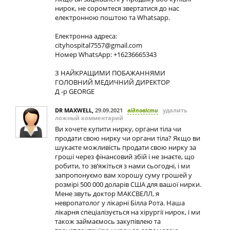
нирок, не соромтеся звертатися до нас
електронною поштою та Whatsapp.
Електронна адреса:
cityhospital7557@gmail.com
Номер WhatsApp: +16236665343
З НАЙКРАЩИМИ ПОБАЖАННЯМИ
ГОЛОВНИЙ МЕДИЧНИЙ ДИРЕКТОР
Д -р GEORGE
DR MAXWELL
,
29.09.2021
відповісти
удалить
ложный комментарий
Ви хочете купити нирку, органи тіла чи
продати свою нирку чи органи тіла? Якщо ви
шукаєте можливість продати свою нирку за
гроші через фінансовий збій і не знаєте, що
робити, то зв’яжіться з нами сьогодні, і ми
запропонуємо вам хорошу суму грошей у
розмірі 500 000 доларів США для вашої нирки.
Мене звуть доктор МАКСВЕЛЛ, я
невропатолог у лікарні Білла Рота. Наша
лікарня спеціалізується на хірургії нирок, і ми
також займаємось закупівлею та