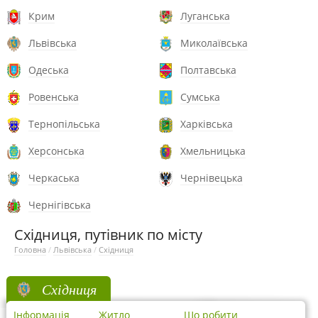
Крим
Луганська
Львівська
Миколаївська
Одеська
Полтавська
Ровенська
Сумська
Тернопільська
Харківська
Херсонська
Хмельницька
Черкаська
Чернівецька
Чернігівська
Східниця, путівник по місту
Головна
/
Львівська
/
Східниця
Східниця
Інформація
Житло
Що робити