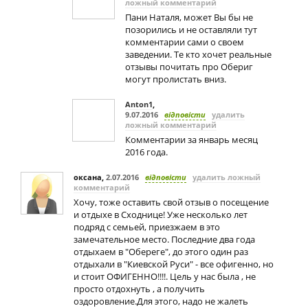
ложный комментарий
Пани Наталя, может Вы бы не
позорились и не оставляли тут
комментарии сами о своем
заведении. Те кто хочет реальные
отзывы почитать про Обериг
могут пролистать вниз.
Anton1
,
9.07.2016
відповісти
удалить
ложный комментарий
Комментарии за январь месяц
2016 года.
оксана
,
2.07.2016
відповісти
удалить ложный
комментарий
Хочу, тоже оставить свой отзыв о посещение
и отдыхе в Сходнице! Уже несколько лет
подряд с семьей, приезжаем в это
замечательное место. Последние два года
отдыхаем в "Обереге", до этого один раз
отдыхали в "Киевской Руси" - все офигенно, но
и стоит ОФИГЕННО!!!!. Цель у нас была , не
просто отдохнуть , а получить
оздоровление.Для этого, надо не жалеть