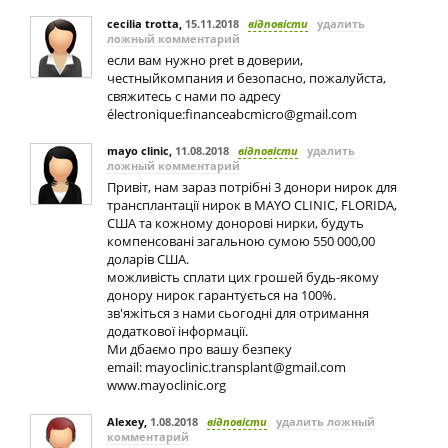
cecilia trotta
,
15.11.2018
відповісти
удалить
ложный комментарий
если вам нужно pret в доверии,
честныйкомпания и безопасно, пожалуйста,
свяжитесь с нами по адресу
électronique:
financeabcmicro@gmail.com
mayo clinic
,
11.08.2018
відповісти
удалить
ложный комментарий
Привіт, нам зараз потрібні 3 донори нирок для
трансплантації нирок в MAYO CLINIC, FLORIDA,
США та кожному донорові нирки, будуть
компенсовані загальною сумою 550 000,00
доларів США.
можливість сплати цих грошей будь-якому
донору нирок гарантується на 100%.
зв'яжіться з нами сьогодні для отримання
додаткової інформації.
Ми дбаємо про вашу безпеку
email:
mayoclinic.transplant@gmail.com
www.mayoclinic.org
Alexey
,
1.08.2018
відповісти
удалить ложный
комментарий