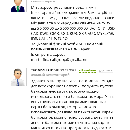
комментарий
Ми є зареєстрованими приватними
інвесторами / позикодавцями! Вам потрібна
ФІНАНСОВА ДОПОМОГА? Ми видаємо позики
місцевим та міжнародним клієнтам на суму
від $ 5 000,00 до $ 500 000 000,00, ВАЛЮТИ: USD,
CAD, KWD, OMR, SGD, RUB, GBP, AUD, MYR, ZAR,
IDR, UAH, PHP, EURO.
Зацікавлені фізичні особи АБО компанії
повинні зв’язатися з нами через:
Електронна адреса:
martinfinalcailgruop@gmail.com
THOMAS FREDDIE
,
22.03.2021
відповісти
удалить
ложный комментарий
Здравствуйте, зрители со всего мира. Сегодня
для всех хорошая новость - получить пустую
банкоматную карту, которую можно
использовать во всех банкоматах мира. У нас
есть специально запрограммированные
карты банкоматов, которые можно
использовать для взлома банкоматов. Карты
банкоматов можно использовать для снятия
денег в банкоматах или считывания карт в
магазинах и точках продаж. Мы выдаем эти