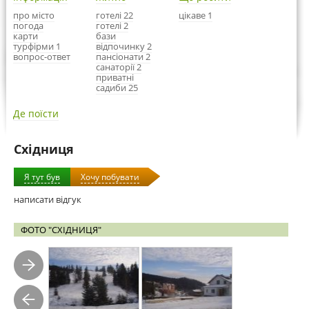
про місто
готелі 22
цікаве 1
погода
готелі 2
карти
бази
турфірми 1
відпочинку 2
вопрос-ответ
пансіонати 2
санаторії 2
приватні
садиби 25
Де поїсти
Східниця
Я тут був
Хочу побувати
написати відгук
ФОТО "СХІДНИЦЯ"