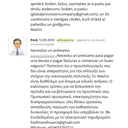
apmērā šodien, lūdzu, sazinieties ar e-pastu par
drošu aizdevumu šodien, e-pastu:
(
globalprovissioncompany@gmail.com
), un šis
uzņēmums ir vienīgais cilvēks, kurš strādā ar
patiesību un godīgumu.
Martin
fred
,
12.05.2018
відповісти
удалить ложный
комментарий
Necesitas un préstamo
¿¿¿¿¿¿¿¿¿¿¿¿¿¿ ¿Necesita un préstamo para pagar
una deuda o pagar facturas o comenzar un buen
negocio? Πιστεύετε ότι ο προϋπολογισμός σας
δεν είναι απαραίτητος για την επίτευξη των
στόχων της οικονομικής πολιτικής; Το πακέτο
είναι διαθέσιμο για άτομα με ειδικές ανάγκες. Ο
καλύτερος τρόπος για να ξεπεράσετε την
πρόοδο και να βελτιώσετε τις προοπτικές σας.
Προσωπικό προσωπικό, επεκτασιμότητα των
διαπραγματεύσεων, νέες θέσεις εργασίας,
εκπαίδευση, παγίωση των καθηκόντων,
δυσκολίες. Η προσφορά δεν υπερβαίνει το 3%.
Συνδεδεμένοι με το ηλεκτρονικό ταχυδρομείο:
fredmorefinance@gmail.com
Whatsap: +919654763221