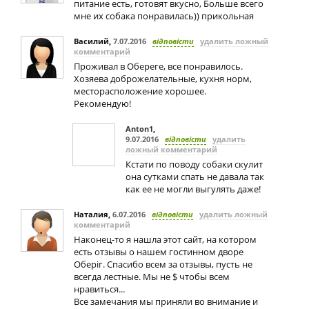
питание есть, готовят вкусно, Больше всего
мне их собака понравилась)) прикольная
Василий
,
7.07.2016
відповісти
удалить ложный
комментарий
Проживал в Обереге, все понравилось.
Хозяева доброжелательные, кухня норм,
месторасположение хорошее.
Рекомендую!
Anton1
,
9.07.2016
відповісти
удалить
ложный комментарий
Кстати по поводу собаки скулит
она сутками спать не давала так
как ее не могли выгулять даже!
Наталия
,
6.07.2016
відповісти
удалить ложный
комментарий
Наконец-то я нашла этот сайт, на котором
есть отзывы о нашем гостинном дворе
Оберіг. Спасибо всем за отзывы, пусть не
всегда лестные. Мы не $ чтобы всем
нравиться...
Все замечания мы приняли во внимание и