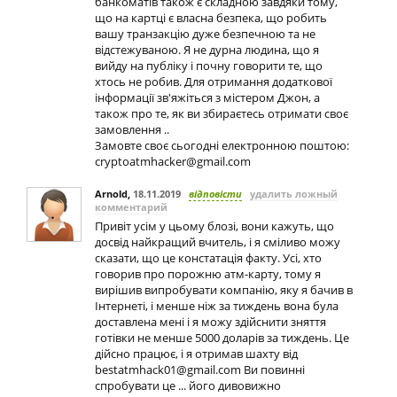
банкоматів також є складною завдяки тому,
що на картці є власна безпека, що робить
вашу транзакцію дуже безпечною та не
відстежуваною. Я не дурна людина, що я
вийду на публіку і почну говорити те, що
хтось не робив. Для отримання додаткової
інформації зв'яжіться з містером Джон, а
також про те, як ви збираєтесь отримати своє
замовлення ..
Замовте своє сьогодні електронною поштою:
cryptoatmhacker@gmail.com
Arnold
,
18.11.2019
відповісти
удалить ложный
комментарий
Привіт усім у цьому блозі, вони кажуть, що
досвід найкращий вчитель, і я сміливо можу
сказати, що це констатація факту. Усі, хто
говорив про порожню атм-карту, тому я
вирішив випробувати компанію, яку я бачив в
Інтернеті, і менше ніж за тиждень вона була
доставлена мені і я можу здійснити зняття
готівки не менше 5000 доларів за тиждень. Це
дійсно працює, і я отримав шахту від
bestatmhack01@gmail.com
Ви повинні
спробувати це ... його дивовижно