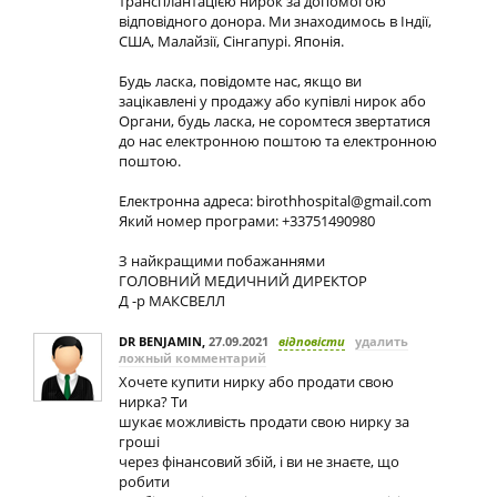
трансплантацією нирок за допомогою
відповідного донора. Ми знаходимось в Індії,
США, Малайзії, Сінгапурі. Японія.
Будь ласка, повідомте нас, якщо ви
зацікавлені у продажу або купівлі нирок або
Органи, будь ласка, не соромтеся звертатися
до нас електронною поштою та електронною
поштою.
Електронна адреса:
birothhospital@gmail.com
Який номер програми: +33751490980
З найкращими побажаннями
ГОЛОВНИЙ МЕДИЧНИЙ ДИРЕКТОР
Д -р МАКСВЕЛЛ
DR BENJAMIN
,
27.09.2021
відповісти
удалить
ложный комментарий
Хочете купити нирку або продати свою
нирка? Ти
шукає можливість продати свою нирку за
гроші
через фінансовий збій, і ви не знаєте, що
робити