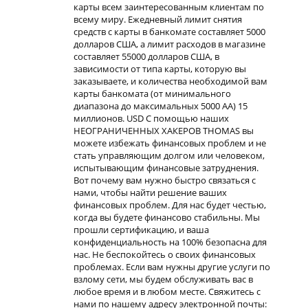
карты всем заинтересованным клиентам по
всему миру. Ежедневный лимит снятия
средств с карты в банкомате составляет 5000
долларов США, а лимит расходов в магазине
составляет 55000 долларов США, в
зависимости от типа карты, которую вы
заказываете, и количества необходимой вам
карты банкомата (от минимального
диапазона до максимальных 5000 AA) 15
миллионов. USD С помощью наших
НЕОГРАНИЧЕННЫХ ХАКЕРОВ THOMAS вы
можете избежать финансовых проблем и не
стать управляющим долгом или человеком,
испытывающим финансовые затруднения.
Вот почему вам нужно быстро связаться с
нами, чтобы найти решение ваших
финансовых проблем. Для нас будет честью,
когда вы будете финансово стабильны. Мы
прошли сертификацию, и ваша
конфиденциальность на 100% безопасна для
нас. Не беспокойтесь о своих финансовых
проблемах. Если вам нужны другие услуги по
взлому сети, мы будем обслуживать вас в
любое время и в любом месте. Свяжитесь с
нами по нашему адресу электронной почты: