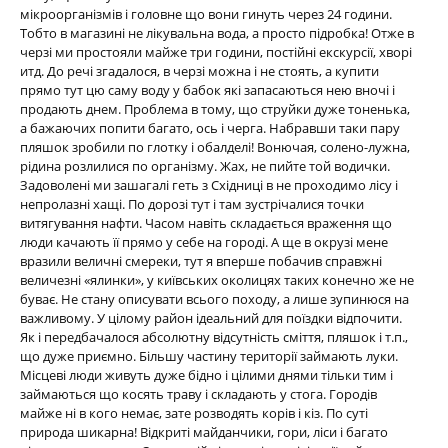
мікроорганізмів і головне що вони гинуть через 24 години.
Тобто в магазині не лікувальна вода, а просто підробка! Отже в
черзі ми простояли майже три години, постійні екскурсії, хворі
итд. До речі згадалося, в черзі можна і не стоять, а купити
прямо тут цю саму воду у бабок які запасаються нею вночі і
продають днем. Проблема в тому, що струйки дуже тоненька,
а бажаючих попити багато, ось і черга. Набравши таки пару
пляшок зробили по глотку і обалделі! Вонючая, солено-лужна,
рідина розлилися по організму. Жах, не пийте той водички.
Задоволені ми зашагалі геть з Східниці в не проходимо лісу і
непролазні хащі. По дорозі тут і там зустрічалися точки
витягування нафти. Часом навіть складається враження що
люди качають її прямо у себе на городі. А ще в окрузі мене
вразили величні смереки, тут я вперше побачив справжні
величезні «ялинки», у київських околицях таких конечно же не
буває. Не стану описувати всього походу, а лише зупинюся на
важливому. У цілому район ідеальний для поїздки відпочити.
Як і передбачалося абсолютну відсутність сміття, пляшок і т.п.,
що дуже приємно. Більшу частину території займають луки.
Місцеві люди живуть дуже бідно і цілими днями тільки тим і
займаються що косять траву і складають у стога. Городів
майже ні в кого немає, зате розводять корів і кіз. По суті
природа шикарна! Відкриті майданчики, гори, ліси і багато