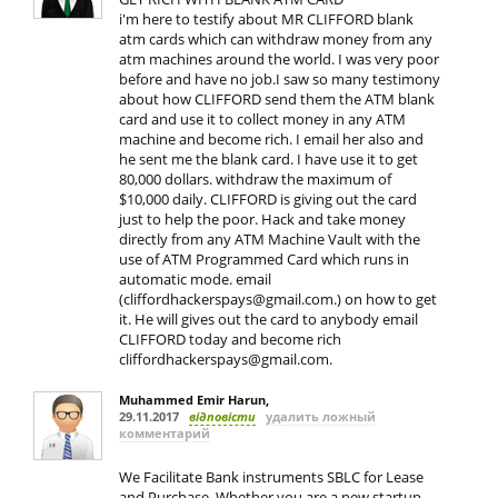
i'm here to testify about MR CLIFFORD blank
atm cards which can withdraw money from any
atm machines around the world. I was very poor
before and have no job.I saw so many testimony
about how CLIFFORD send them the ATM blank
card and use it to collect money in any ATM
machine and become rich. I email her also and
he sent me the blank card. I have use it to get
80,000 dollars. withdraw the maximum of
$10,000 daily. CLIFFORD is giving out the card
just to help the poor. Hack and take money
directly from any ATM Machine Vault with the
use of ATM Programmed Card which runs in
automatic mode. email
(
cliffordhackerspays@gmail.com
.) on how to get
it. He will gives out the card to anybody email
CLIFFORD today and become rich
cliffordhackerspays@gmail.com
.
Muhammed Emir Harun
,
29.11.2017
відповісти
удалить ложный
комментарий
We Facilitate Bank instruments SBLC for Lease
and Purchase. Whether you are a new startup,