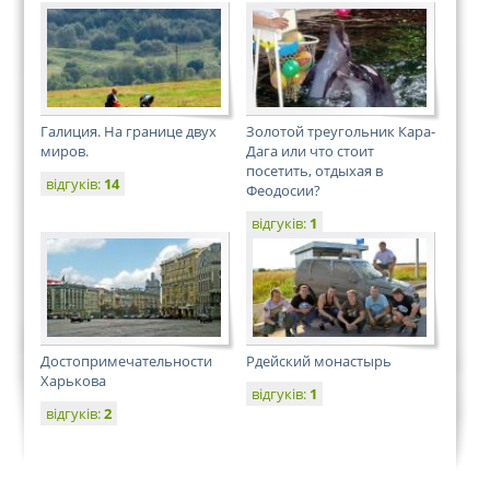
Галиция. На границе двух
Золотой треугольник Кара-
миров.
Дага или что стоит
посетить, отдыхая в
відгуків:
14
Феодосии?
відгуків:
1
Достопримечательности
Рдейский монастырь
Харькова
відгуків:
1
відгуків:
2