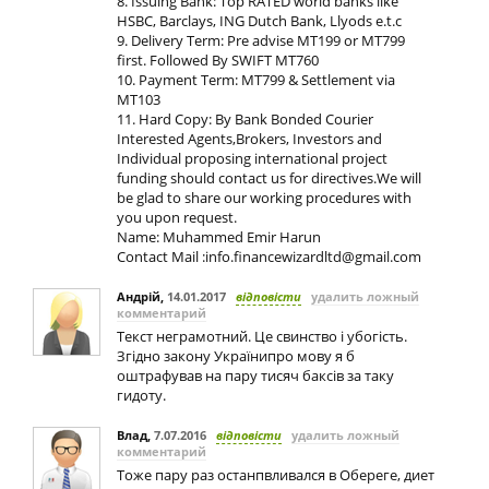
8. Issuing Bank: Top RATED world banks like
HSBC, Barclays, ING Dutch Bank, Llyods e.t.c
9. Delivery Term: Pre advise MT199 or MT799
first. Followed By SWIFT MT760
10. Payment Term: MT799 & Settlement via
MT103
11. Hard Copy: By Bank Bonded Courier
Interested Agents,Brokers, Investors and
Individual proposing international project
funding should contact us for directives.We will
be glad to share our working procedures with
you upon request.
Name: Muhammed Emir Harun
Contact Mail :
info.financewizardltd@gmail.com
Андрій
,
14.01.2017
відповісти
удалить ложный
комментарий
Текст неграмотний. Це свинство і убогість.
Згідно закону Українипро мову я б
оштрафував на пару тисяч баксів за таку
гидоту.
Влад
,
7.07.2016
відповісти
удалить ложный
комментарий
Тоже пару раз останпвливался в Обереге, диет