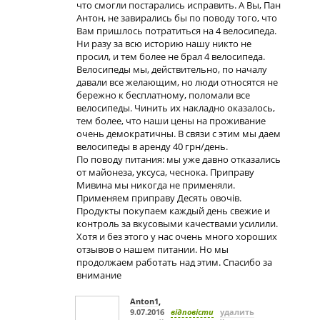
что смогли постарались исправить. А Вы, Пан
Антон, не завирались бы по поводу того, что
Вам пришлось потратиться на 4 велосипеда.
Ни разу за всю историю нашу никто не
просил, и тем более не брал 4 велосипеда.
Велосипеды мы, действительно, по началу
давали все желающим, но люди относятся не
бережно к бесплатному, поломали все
велосипеды. Чинить их накладно оказалось,
тем более, что наши цены на проживание
очень демократичны. В связи с этим мы даем
велосипеды в аренду 40 грн/день.
По поводу питания: мы уже давно отказались
от майонеза, уксуса, чеснока. Приправу
Мивина мы никогда не применяли.
Применяем приправу Десять овочів.
Продукты покупаем каждый день свежие и
контроль за вкусовыми качествами усилили.
Хотя и без этого у нас очень много хороших
отзывов о нашем питании. Но мы
продолжаем работать над этим. Спасибо за
внимание
Anton1
,
9.07.2016
відповісти
удалить