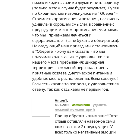
ножек и ходить своими двумя и пить водичку
( только в этом случае будет результат). Гуляя
по Сходнице, мы натолкнулись на " Оберег" -
Стоимость проживания и питания , нас очень
удивила (в хорошем смысле), в сравнение с
предыдущим местом проживания, учитывая,
что мы , приезжаем лечиться и
оздоравливаться, ( а не бухать и обжираться).
На следующий наш приезд, мы остановились
в "Обереге" - хочу вам сказать, что мы
получили колоссальное удовольствие от
нашего места пребывания: шикарная
территория, вежливый персонал, очень
приятные хозяева, диетическое питание и
удобное место расположения. Всем советую!
Если есть какаие то вопросы, с удовольствием
отвечу, так как отдыхаем не первый год.
Anton1
,
4.07.2016
відповісти
удалить
ложный комментарий
Прошу обратить внимание!! Этот
отзыв оставляли наверное сами
хозяева как и 2 предыдущих! У
всех только негативные эмоции