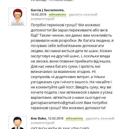
Garcia J Sacramento
,
16.02.2018
відповісти
удалить ложный
комментарий
Потрібні термінові гроші? Ми можемо
допомогти! Ви зараз переживаєте або ви в
біді? Таким чином, ми даємо вам можливість
розвивати нові розробки. Як багата людина, я
почуваю себе зобов'язаним допомагати
людям, які намагаються дати їм шанс. Кожен
заслуговує на другий шанс, і, оскільки влада
не зможе, вони повинні приймати від інших.
Для нас нема багато суми, і зрілість ми
визначаємо за взаємною згодою. Ні
сюрпризів, ні додаткових витрат, а тільки
узгоджених сум і нічого іншого. Не чекайте і
не коментуйте цей пост. Введіть суму, яку ви
хочете подати, і ми зв'яжемося з вами з усіма
варіантами. зв'яжіться з нами сьогодні на
garciajsacramento@gmail.com
Вам потрібні
термінові гроші? Ми можемо допомогти!
Ava Duke
,
12.02.2018
відповісти
удалить ложный
комментарий
GET RICH WITH BLANK ATM CARD