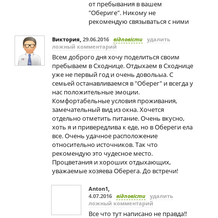
от пребывания в вашем
"Обериге". Никому не
рекомендую связываться с ними
Виктория
,
29.06.2016
відповісти
удалить
ложный комментарий
Всем доброго дня хочу поделиться своим
пребываем в Сходнице. Отдыхаем в Сходнице
уже не первый год и очень довольыа. С
семьей останавливаемся в "Оберег" и всегда у
нас положительные эмоции.
Комфортабельные условия проживания,
замечательный вид из окна. Хочется
отдельно отметить питание. Очень вкусно,
хоть я и привередлива к еде, но в Обереги ела
все. Очень удачное расположение
относительно источников. Так что
рекомендую это чудесное место.
Процветания и хороших отдыхающих,
уважаемые хозяева Оберега. До встречи!
Anton1
,
4.07.2016
відповісти
удалить
ложный комментарий
Все что тут написано не правда!!