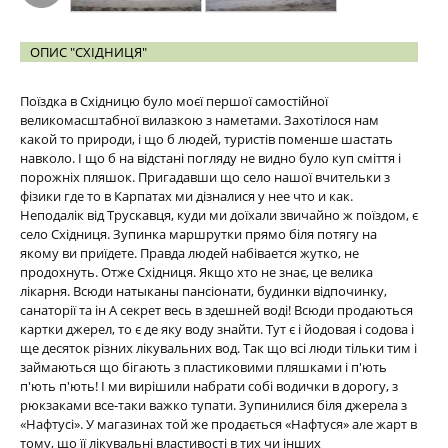
ОПИС "СХІДНИЦЯ"
Поїздка в Східницю було моєї першої самостійної
великомасштабної вилазкою з наметами. Захотілося нам
какой то природи, і що б людей, туристів поменше шастать
навколо. І що б на відстані погляду не видно було куп сміття і
порожніх пляшок. Пригадавши що село нашої вчительки з
фізики где то в Карпатах ми дізналися у нее что и как.
Неподалік від Трускавця, куди ми доїхали звичайно ж поїздом, є
село Східниця. Зупинка маршрутки прямо біля потягу на
якому ви приїдете. Правда людей набівается жутко, не
продохнуть. Отже Східниця. Якщо хто не знає, це велика
лікарня. Всюди натыканы пансіонати, будинки відпочинку,
санаторії та ін А секрет весь в здешней воді! Всюди продаються
картки джерел, то є де яку воду знайти. Тут є і йодовая і содова і
ще десяток різних лікувальних вод. Так що всі люди тільки тим і
займаються що бігають з пластиковими пляшками і п'ють
п'ють п'ють! І ми вирішили набрати собі водички в дорогу, з
рюкзаками все-таки важко тупати. Зупинилися біля джерела з
«Нафтусі». У магазинах той же продається «Нафтуся» але жарт в
тому, що її лікувальні властивості в тих чи інших