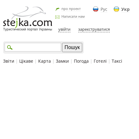
про проект
Рус
Укр
Написати нам
увійти
зареєструватися
Звіти
|
Цікаве
|
Карта
|
Замки
|
Погода
|
Готелі
|
Таксі