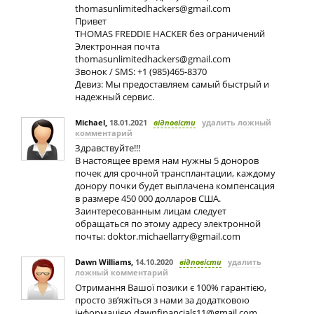
thomasunlimitedhackers@gmail.com
Привет
THOMAS FREDDIE HACKER без ограничений
Электронная почта
thomasunlimitedhackers@gmail.com
Звонок / SMS: +1 (985)465-8370
Девиз: Мы предоставляем самый быстрый и
надежный сервис.
Michael
,
18.01.2021
відповісти
удалить ложный
комментарий
Здравствуйте!!!
В настоящее время нам нужны 5 доноров
почек для срочной трансплантации, каждому
донору почки будет выплачена компенсация
в размере 450 000 долларов США.
Заинтересованным лицам следует
обращаться по этому адресу электронной
почты:
doktor.michaellarry@gmail.com
Dawn Williams
,
14.10.2020
відповісти
удалить
ложный комментарий
Отримання Вашої позики є 100% гарантією,
просто зв’яжіться з нами за додатковою
інформацією
dawnfinancials11@gmail.com
.