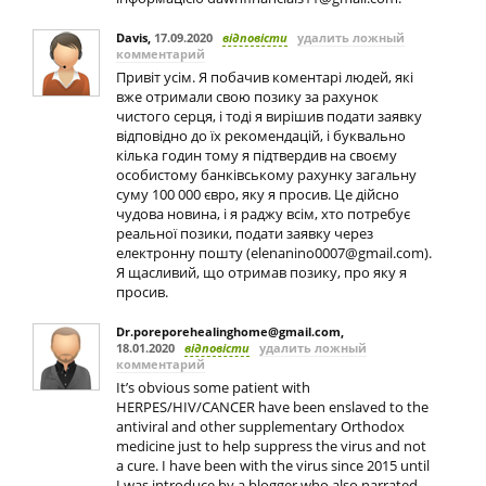
Davis
,
17.09.2020
відповісти
удалить ложный
комментарий
Привіт усім. Я побачив коментарі людей, які
вже отримали свою позику за рахунок
чистого серця, і тоді я вирішив подати заявку
відповідно до їх рекомендацій, і буквально
кілька годин тому я підтвердив на своєму
особистому банківському рахунку загальну
суму 100 000 євро, яку я просив. Це дійсно
чудова новина, і я раджу всім, хто потребує
реальної позики, подати заявку через
електронну пошту (
elenanino0007@gmail.com
).
Я щасливий, що отримав позику, про яку я
просив.
Dr.poreporehealinghome@gmail.com
,
18.01.2020
відповісти
удалить ложный
комментарий
It’s obvious some patient with
HERPES/HIV/CANCER have been enslaved to the
antiviral and other supplementary Orthodox
medicine just to help suppress the virus and not
a cure. I have been with the virus since 2015 until
I was introduce by a blogger who also narrated