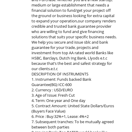
medium or large establishment that needs a
financial solution to fund/get your project off
the ground or business looking for extra capital
to expand your operation,our company renders
credible and trusted bank guarantee provider
who are willing to fund and give financing
solutions that suits your specific business needs.
We help you secure and issue sblc and bank
guarantee for your trade, projects and
investment from top AA rated world Banks like
HSBC, Barclays, Dutch Ing Bank, Llyods e.t.c
because that’s the best and safest strategy for
our clients.e.t.c
DESCRIPTION OF INSTRUMENTS
1. Instrument: Funds backed Bank
Guarantee(BG) ICC-600
2. Currency : USD/EURO
3. Age of Issue: Fresh Cut
4. Term: One year and One day
5. Contract Amount: United State Dollars/Euros
(Buyers Face Value)
6. Price : Buy:32%+1, Lease: 4%+2
7. Subsequent tranches: To be mutually agreed
between both parties