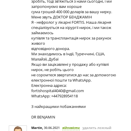
зробіть, тоді зв'яжіться з нами сьогодні, і ми
запропонуємо вам хороше
сума грошей 400 000 доларів за вашу нирку.
Мене звуть ДОКТОР БЕНДЖАМІН
Я - нефролог у лікарні FORTIS. Наша лікарня
спеціалізується на хірургії нирок, і ми також
займаємось
купівля та трансплантація нирок за рахунок
живого
відповідного донора.
Ми знаходимось в Індії, Туреччині, США,
Малайзії, Дубаї
Якщо ви зацікавлені у продажу або купівлі
нирок, не робіть цього
не соромтеся звертатися до нас за допомогою
електронної пошти та WhatsApp.
Електронна адреса:
fortishospital4040@gmail.com
WhatsApp: +447928954118
З найкращими побажаннями
DR BENJAMIN
Martin
,
30.06.2021
відповісти
удалить ложный