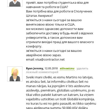
привіт, вам потрібна студентська віза для
навчання та роботи в США?
Вам потрібна віза для роботи в Сполучених
Штатах Америки?
зв'яжіться з нами сьогодні за вашою
винятковою візою тільки в США.
ми можемо однаково допомогти вам
забезпечити доставку в будь-який з відомих
університетів, а також допоможе вам
отримати вихідні праці для вашого власного
комфорту.
зв'яжіться з нами сьогодні за вашою
аварійною візою зараз.
email:
visa@contractor.net
Ryan Jeremy
,
12.05.2018
відповісти
удалить
ложный комментарий
Sveiki mani cilvēki, es esmu Martins no latvijas,
es atnācu šeit, lai informētu cilvēkus šeit no
manas nācijas, ka joprojām ir īsts aizdevuma
aizdevējs, piemēram, globālais uzņēmums, jo es
tikai vēlos pateikt katram un katram, ka viņiem
vajadzētu uzticēties un ticēt Globālā kompānija,
no kuras tu esi no geto pasaulē, es tikko saņēmu
savu aizdevuma summu 50 000 ASV dolāru