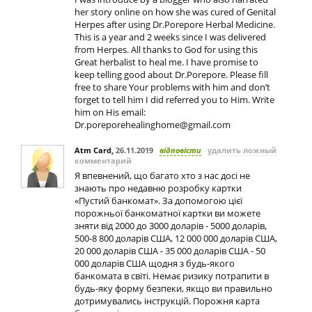
her story online on how she was cured of Genital
Herpes after using Dr.Porepore Herbal Medicine.
This is a year and 2 weeks since I was delivered
from Herpes. All thanks to God for using this
Great herbalist to heal me. I have promise to
keep telling good about Dr.Porepore. Please fill
free to share Your problems with him and don’t
forget to tell him I did referred you to Him. Write
him on His email:
Dr.poreporehealinghome@gmail.com
Atm Card
,
26.11.2019
відповісти
удалить ложный
комментарий
Я впевнений, що багато хто з нас досі не
знають про недавню розробку картки
«Пустий банкомат». За допомогою цієї
порожньої банкоматної картки ви можете
зняти від 2000 до 3000 доларів - 5000 доларів,
500-8 800 доларів США, 12 000 000 доларів США,
20 000 доларів США - 35 000 доларів США - 50
000 доларів США щодня з будь-якого
банкомата в світі. Немає ризику потрапити в
будь-яку форму безпеки, якщо ви правильно
дотримувались інструкцій. Порожня карта