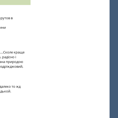
рутов в
щини
....Сколе краще
 радісно і
вана природою
бездріжджовий,
далеко то жд
ядькой.