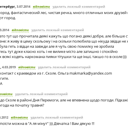
Петербург
,
3.07.2014
відповісти
удалить ложный комментарий
ород, фантастический лес, чистая речка, много отличных моих друзей
от город.
3.2014
відповісти
удалить ложный комментарий
агато тут що прочитала деякі кажуть що погано деякі добре, але більше
ене: я живу в цему скольому і на скільки полюбила що нікуда звідце не 
була геть з відци на завжди але я чуть свою помилку не зробила
есь тут дуже класно хоть і не вилике місто але затишно і спокійно
х всякі ходять наркомана пияки тітушки та ще інші, такшо го в сколе:)))
а
,
4.03.2019
відповісти
удалить ложный комментарий
онтакт с краеведом из г. Сколе. Ольга
makmarka@yandex.com
гите.
А
дповісти
удалить ложный комментарий
 до Сколе в районі Дня Перемоги, але не впевнена щодо погоди. Підкажі
погода на початку травня?
3.2012
відповісти
удалить ложный комментарий
оїсти можна в "А ля мінут" ))) Дівчатка ! Вам дякую !!!