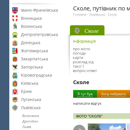
Сколе, путівник по м
Івано-Франківська
Головна
/
Львівська
/
Сколе
Вінницька
Волинська
Сколе
Дніпропетровська
Інформація
Донецька
про місто
Житомирська
погода
карти
Закарпатська
розклад з/д
таксі 1
Запорізька
вопрос-ответ
Кіровоградська
Сколе
Київська
Крим
Я тут був
Хочу побувати
Луганська
написати відгук
Львівська
Волосянка
ФОТО "СКОЛЕ"
Дрогобич
Львів