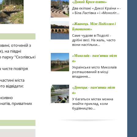
«Дикий Крим взято»
Два екіпажі « Дикої Країни » -
« Біла Ластівка » і «Моноліт...
«Жванець. Між Поділлям і
Буковиною»
Саме чудове в Подолії -
дрібні весі. На жаль, часто
вони настільки...
овині, оточеній з
), на півдні
«Миколаїв - пам'ятки міст
о парку "Сколівські
а»
Українське місто Миколаїв
а чисте повітря
розташований в місці
впадання...
частині міста
о відвідати:
«Донецьк - пам'ятки міст
а»
енсивно
У багатьох містах можна
онатів, приватних
знайти приклад, коли
будівництво...