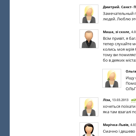
Дмитрий. Санкт- 
Замечательный г
людей. Люблю эт
Маша, зі сколе
,
4.0
Всім привіт, я б
тепер слухайте м
колись моя мрія 
тому ви помиляєт
бо в деяких міста
Ольг
Ищу к
Помо
ОЛЬГ
Ліза
,
13.03.2013
ві
хочеться поїхати
яка там взагалі 
Марічка-Львів
,
4.0
Смачно і дешево п