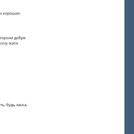
 и хороших
 сторони добре
хочу іхати
ть, будь ласка,