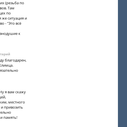
их (резьба по
вов. Там
цех по
я же ситуация и
о - "Это всё
авнодушие к
нтарий
ду благодарен,
Климца.
бязательно
Ну я вам скажу
щей,
жим, местного
ь и привозить
тельно
 и память!