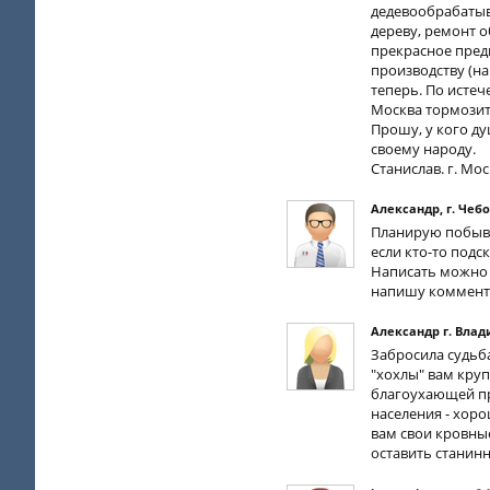
дедевообрабатыв
дереву, ремонт о
прекрасное пред
производству (на
теперь. По истеч
Москва тормозит"
Прошу, у кого ду
своему народу.
Станислав. г. Мо
Александр, г. Че
Планирую побыват
если кто-то под
Написать можно 
напишу коммент
Александр г. Влад
Забросила судьб
"хохлы" вам круп
благоухающей пр
населения - хоро
вам свои кровны
оставить станинн