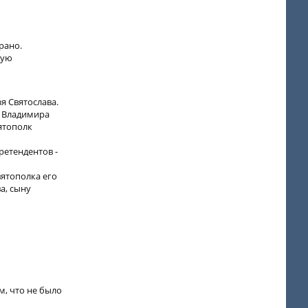
рано.
вую
я Святослава.
я Владимира
вятополк
ретендентов -
вятополка его
а, сыну
м, что не было