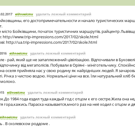
.02.2017
відповісти
удалить ложный комментарий
Бойковщины, его достопримечательности и начало туристических марш
т.
е місто Бойківщини, початок туристичних маршрутів, райцентр Львів
 http://www.trip-impressions.com/2017/02/skole.html
ві: http://ua.trip-impressions.com/2017/02/skole.html
.2016
відповісти
удалить ложный комментарий
ле - рай, який ще не запаплюжений цівілізацією. Відпочивали в Буковелі
відпочинку від мегаполісів. Побували в Оріяні - мініготельчику. Спокійно,
на оселя прийняла нас у свою родину як найрідніших людей. Я зачаро
ті. Річка з чистою водою. Нормальні ціни на все. Їли натуральний хліб 
 молоко.
015
відповісти
удалить ложный комментарий
.До 1984 года ездил туда каждый год с отцом к его сестре.Жила она не
тя гора,кажись Параска называется,много раз на неё ходил с отцом и д
відповісти
удалить ложный комментарий
ь . В сколевском роддоме .