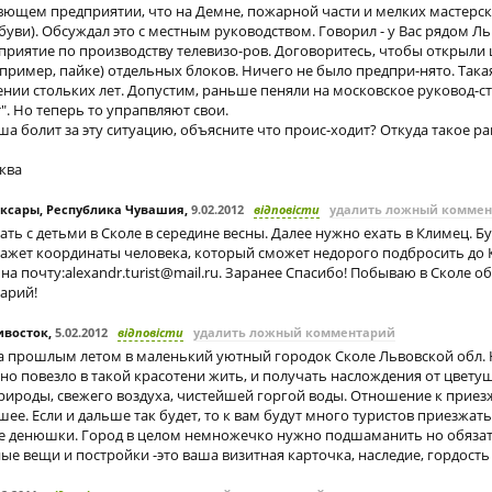
ющем предприятии, что на Демне, пожарной части и мелких мастерск
буви). Обсуждал это с местным руководством. Говорил - у Вас рядом Ль
приятие по производству телевизо-ров. Договоритесь, чтобы открыли 
пример, пайке) отдельных блоков. Ничего не было предпри-нято. Така
ении стольких лет. Допустим, раньше пеняли на московское руковод-ств
. Но теперь то упрапвляют свои.
ша болит за эту ситуацию, объясните что проис-ходит? Откуда такое р
сква
боксары, Республика Чувашия
,
9.02.2012
відповісти
удалить ложный комме
ь с детьми в Сколе в середине весны. Далее нужно ехать в Климец. Бу
скажет координаты человека, который сможет недорого подбросить до 
на почту:
alexandr.turist@mail.ru
. Заранее Спасибо! Побываю в Сколе о
арий!
ивосток
,
5.02.2012
відповісти
удалить ложный комментарий
а прошлым летом в маленький уютный городок Сколе Львовской обл. 
но повезло в такой красотени жить, и получать наслождения от цвету
ироды, свежего воздуха, чистейшей горгой воды. Отношение к приез
шее. Если и дальше так будет, то к вам будут много туристов приезжат
е денюшки. Город в целом немножечко нужно подшаманить но обяза
ые вещи и постройки -это ваша визитная карточка, наследие, гордость