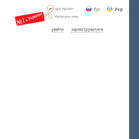
про проект
Рус
Укр
Написати нам
увійти
зареєструватися