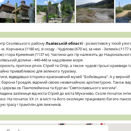
нтр Сколівського району
Львівській області
- розмістився у тихій улог
- м. Корчанка (1180 м), зі сходу - Чуділова (670 м), за нею - Зелемін (1177 м
м) і гора Кремяная (1137 м). Частина цих гір належить до Національног
лівський долини - 440-446 м над рівнем моря.
ворюють притоки річок Стрий та Опір, а також чудові гірські краєвиди т
айно привабливою для зеленого туризму.
ися, відвідавши історико-краєзнавчий музей "Бойківщина". А у верхній 
барона Гроедля, відомий своєю незвичайною архітектурою. Також варт
и, Церква св. Пантелеймона та Курган "Святославського могила".
ладена залізниця від міста Стрий до міста Мукачево, Сколе початок інт
ко. На початок XX ст. в місті та його околицях працювало багато пансі
ную трасу і трамплін для лижників.