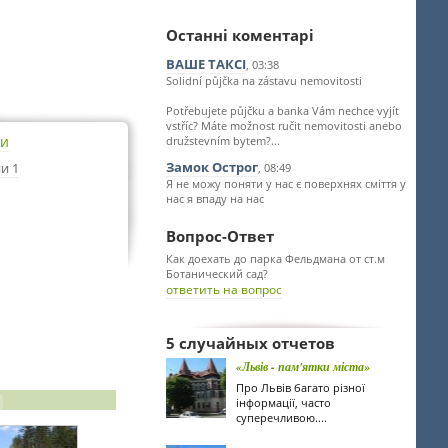
Останні коментарі
ВАШЕ ТАКСІ
, 03:38
Solidní půjčka na zástavu nemovitosti
Potřebujete půjčku a banka Vám nechce vyjít
vstříc? Máte možnost ručit nemovitosti anebo
ти
družstevním bytem?...
Замок Острог
и 1
, 08:49
Я не можу поняти у нас є поверхнях сміття у
нас я впаду на нас
Вопрос-Ответ
Как доехать до парка Фельдмана от ст.м
Ботанический сад?
ответить на вопрос
5 случайных отчетов
«Львів - пам'ятки міста»
Про Львів багато різної
інформації, часто
суперечливою....