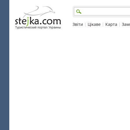
Звіти
|
Цікаве
|
Карта
|
Зам