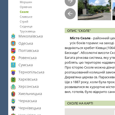
Моршин
Орявчик
Сколе
Славське
Стрий
Східниця
ОПИС "СКОЛЕ"
Трускавець
Миколаївська
Місто Сколе
- районний це
усіх боків горами: на заході 
Одеська
видніються хребет Кіевца (1064
Полтавська
Бескиди". Абсолютні висоти Ско
Ровенська
Багата річкова система, яку ут
роблять цю територію надзвич
Сумська
Про історію Сколе можна дізнат
Тернопільська
розташований колишній замок 
Дерев'яна церква св. Параскев
Харківська
Ще з 1887 року, коли була прок
Херсонська
розвиватися як курортне містеч
вил, готелів, було відкрито сан
Хмельницька
Черкаська
СКОЛЕ НА КАРТІ
Чернівецька