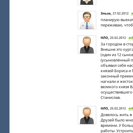
Эльза
,
27.02.2012
в
планирую выехать
переживаю, чтоб 
НЛО
,
25.02.2012
ві
За городом в сто
Внешне это курга
(один из 12 сыно
(усыновлённый п
объявил себя на
князей Бориса и 
законный преемн
нагнали и жесток
великого князя 
осуществившего 
Станислав.
НЛО
,
25.02.2012
ві
Довелось жить в 
Друзей было мно
времени. У больш
работы. Устроит