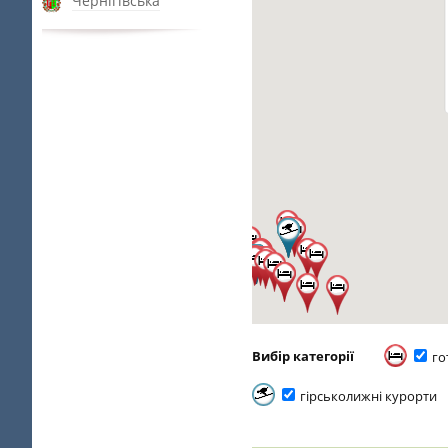
Чернігівська
Вибір категорії
го
гірськолижні курорти