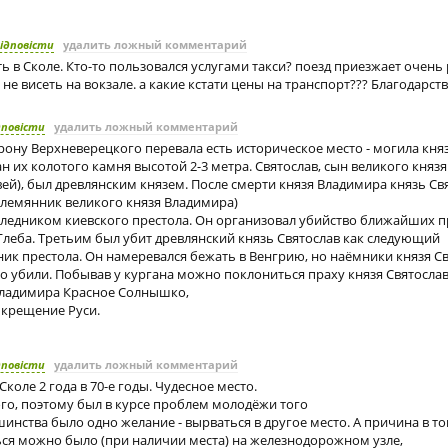
ідповісти
удалить ложный комментарий
 в Сколе. Кто-то пользовался услугами такси? поезд приезжает очень 
не висеть на вокзале. а какие кстати цены на транспорт??? Благодарст
дповісти
удалить ложный комментарий
рону Верхневерецкого перевала есть историческое место - могила княз
н их колотого камня высотой 2-3 метра. Святослав, сын великого княз
вей), был древлянским князем. После смерти князя Владимира князь С
лемянник великого князя Владимира)
следником киевского престола. Он организовал убийство ближайших п
Глеба. Третьим был убит древлянский князь Святослав как следующий
ик престола. Он намеревался бежать в Венгрию, но наёмники князя С
о убили. Побывав у кургана можно поклониться праху князя Святослав
Владимира Красное Солнышко,
крещение Руси.
дповісти
удалить ложный комментарий
Сколе 2 года в 70-е годы. Чудесное место.
го, поэтому был в курсе проблем молодёжи того
инства было одно желание - вырваться в другое место. А причина в то
ься можно было (при наличии места) на железнодорожном узле,