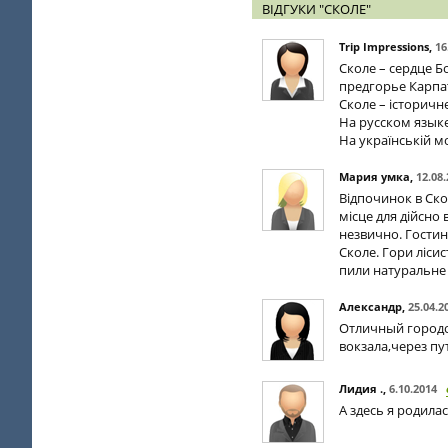
ВІДГУКИ "СКОЛЕ"
Trip Impressions
,
16
Сколе – сердце 
предгорье Карпа
Сколе – історичн
На русском языке:
На українській мо
Мария умка
,
12.08
Відпочинок в Ско
місце для дійсно 
незвично. Гостин
Сколе. Гори лісис
пили натуральне
Александр
,
25.04.2
Отличный городок
вокзала,через пу
Лидия .
,
6.10.2014
А здесь я родилас