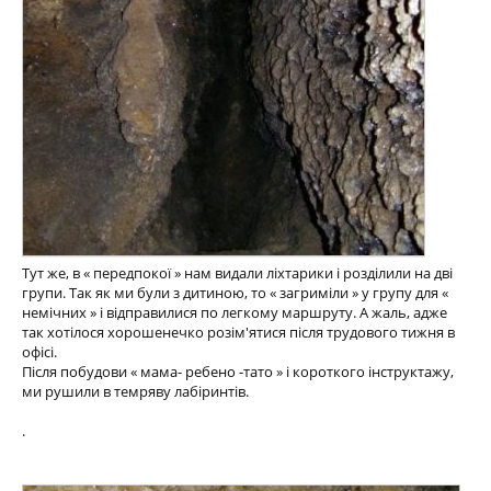
Тут же, в « передпокої » нам видали ліхтарики і розділили на дві
групи. Так як ми були з дитиною, то « загриміли » у групу для «
немічних » і відправилися по легкому маршруту. А жаль, адже
так хотілося хорошенечко розім'ятися після трудового тижня в
офісі.
Після побудови « мама- ребено -тато » і короткого інструктажу,
ми рушили в темряву лабіринтів.
.