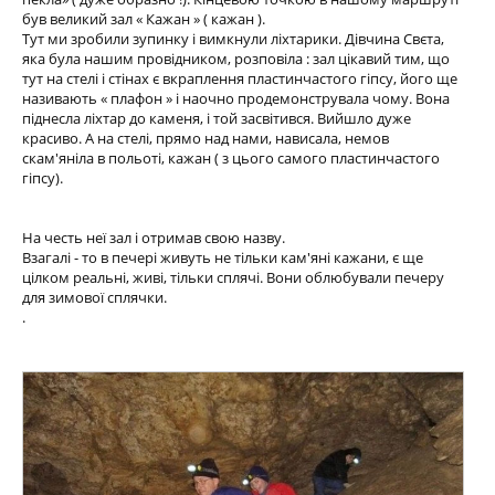
був великий зал « Кажан » ( кажан ).
Тут ми зробили зупинку і вимкнули ліхтарики. Дівчина Свєта,
яка була нашим провідником, розповіла : зал цікавий тим, що
тут на стелі і стінах є вкраплення пластинчастого гіпсу, його ще
називають « плафон » і наочно продемонструвала чому. Вона
піднесла ліхтар до каменя, і той засвітився. Вийшло дуже
красиво. А на стелі, прямо над нами, нависала, немов
скам'яніла в польоті, кажан ( з цього самого пластинчастого
гіпсу).
На честь неї зал і отримав свою назву.
Взагалі - то в печері живуть не тільки кам'яні кажани, є ще
цілком реальні, живі, тільки сплячі. Вони облюбували печеру
для зимової сплячки.
.