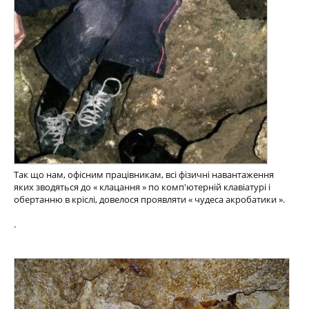
Так що нам, офісним працівникам, всі фізичні навантаження
яких зводяться до « клацання » по комп'ютерній клавіатурі і
обертанню в кріслі, довелося проявляти « чудеса акробатики ».
.