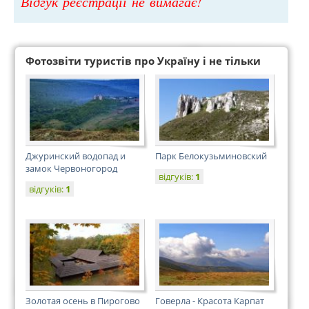
Відгук реєстрації не вимагає!
Фотозвіти туристів про Україну і не тільки
Джуринский водопад и
Парк Белокузьминовский
замок Червоногород
відгуків:
1
відгуків:
1
Золотая осень в Пирогово
Говерла - Красота Карпат