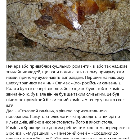
Печера або приваблює суцільних романтиків, або так надихає
звичайних людей, що вони починають всьому придумувати
назви, причому дуже навіть виправдані. Першим на нашому
шляху трапився камінь « Слимак » (по- російськи слизень ).
Коли я була в печері вперше, його ще не було, тобто камінь,
звичайно ж, був, але він не був ще таким слизьким, це був
нічим не примітний безіменний камінь. А тепер у нього своє
ім'я.
Далі - «Столовий камінь», з рівною горизонтальною
поверхнею. Кажуть, спелеологи, які проводять в печері по
кілька днів, дійсно використовують його в якості стола.
Камінь « Крокодил » з довгим ребристим хвостом, перехрестя «
Зірочка », «Мурашник », « Печерний очей », «Сходинки до
пекла» ( дуже образно !). Кінцевою точкою в нашому маршруті