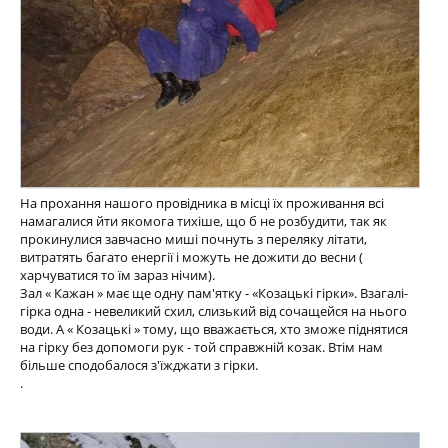
На прохання нашого провідника в місці їх проживання всі
намагалися йти якомога тихіше, що б не розбудити, так як
прокинулися завчасно миші почнуть з переляку літати,
витратять багато енергії і можуть не дожити до весни (
харчуватися то їм зараз нічим).
Зал « Кажан » має ще одну пам'ятку - «Козацькі гірки». Взагалі-
гірка одна - невеликий схил, слизький від сочащейся на нього
води. А « Козацькі » тому, що вважається, хто зможе піднятися
на гірку без допомоги рук - той справжній козак. Втім нам
більше сподобалося з'їжджати з гірки.
.