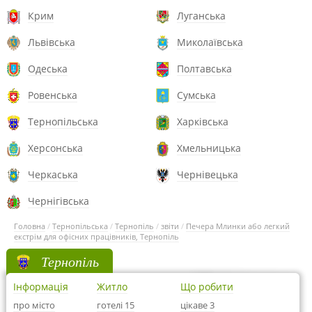
Крим
Луганська
Львівська
Миколаївська
Одеська
Полтавська
Ровенська
Сумська
Тернопільська
Харківська
Херсонська
Хмельницька
Черкаська
Чернівецька
Чернігівська
Головна
/
Тернопільська
/
Тернопіль
/
звіти
/
Печера Млинки або легкий
екстрім для офісних працівників, Тернопіль
Тернопіль
Інформація
Житло
Що робити
про місто
готелі 15
цікаве 3