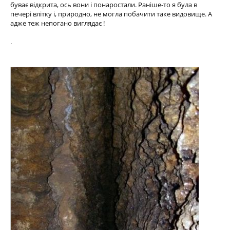
буває відкрита, ось вони і понаростали. Раніше-то я була в
печері влітку і, природно, не могла побачити таке видовище. А
адже теж непогано виглядає !
.