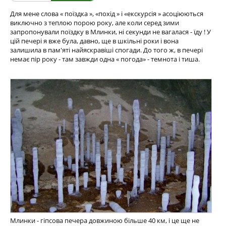
Для мене слова « поїздка », «похід » і «екскурсія » асоціюються
виключно з теплою порою року, але коли серед зими
запропонували поїздку в Млинки, ні секунди не вагалася - їду ! У
цій печері я вже була, давно, ще в шкільні роки і вона
залишила в пам'яті найяскравіші спогади. До того ж, в печері
немає пір року - там завжди одна « погода» - темнота і тиша.
Млинки - гіпсова печера довжиною більше 40 км, і це ще не