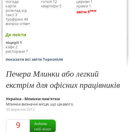
погода
готелі 12
церкви 1
карти
квартири 5
храми 1
розклад з/д
new
звіти 5
таксі 3
турфірми 49
вопрос-ответ
Де поїсти
піцерії 1
кафе 2
ресторани 7
показати всі звіти Тернопіля
Печера Млинки або легкий
екстрім для офісних працівників
Україна - Млинки пам'ятки
Млинки визначні місця, що цікавого.
30 вересня 2012
9
додати
свій голос