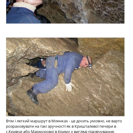
Втім і легкий маршрут в Млинках - це досить умовно, не варто
розраховувати на такі зручності як в Кришталевої печери в
с.Кривче або Мармурової в Криму у вигляді підсвічування,