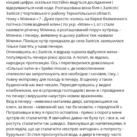
кінцеві цифри, оскільки постійно ведуться дослідження і
відкриваються нові ходи. Розташована вона біля с.Залісся (
Залісся ) Чортківського району Тернопільської області.
Чому « Млинки » ? - Дуже просто: колись на березі безіменного
потічка стояв водяний млин ( по укр. «Млин » ), от і стали
називати річечку Млинка, а розташований поруч хутірець -
Млинки, і печеру, виявлену в цьому районі теж назвали
Млинки. Пізніше хутір приєднали до села Залісся, залишилася
тільки пам'ять у назві печери.
Опинившись в с.Залісся, я відразу оцінила відбулися зміни -
популярність печери різко зросла. А попит, як відомо,
народжує пропозицію. Ось і перетворилися довколишні
«Сільські хати» в « Speleo House », де новоспеченим
спелеологам запропонують все необхідне: і ночівля, і їжу, і
повну екіпіровку для походу в печеру. В одному з таких
будиночків нас вже чекали. Переодягнувшись у видані
комбінезони, ми в супроводі господарів ( вони ж і провідники
по печері ) вирушили назустріч новим враженням.
Вхід в печеру - невелика металева двері, запирающаяся на
ключ, за якою - невеликий зал, так би мовити, « передпокій ».
Потрапивши в яку я просто остовпіла - прямо з порога мене
зустрів ліс сталагмітів. Я звичайно давно не була тут, і все ж, не
ростуть сталагміти так швидко. Звикнувши до напівтемряви, я
розгледіла, що це сталагміти «експрес методом», а попросту -
бурульки ! Зі стелі просочується вода, а двері в печеру часто