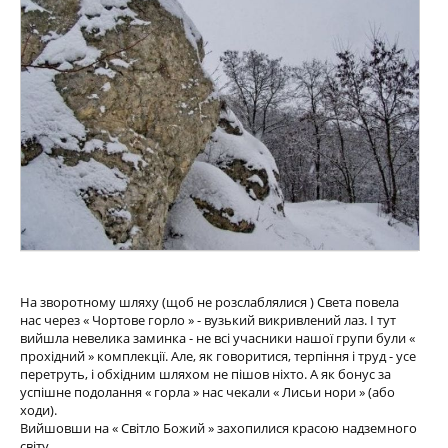
На зворотному шляху (щоб не розслаблялися ) Света повела
нас через « Чортове горло » - вузький викривлений лаз. І тут
вийшла невелика заминка - не всі учасники нашої групи були «
прохідний » комплекції. Але, як говоритися, терпіння і труд - усе
перетруть, і обхідним шляхом не пішов ніхто. А як бонус за
успішне подолання « горла » нас чекали « Лисьи нори » (або
ходи).
Вийшовши на « Світло Божий » захопилися красою надземного
світу.