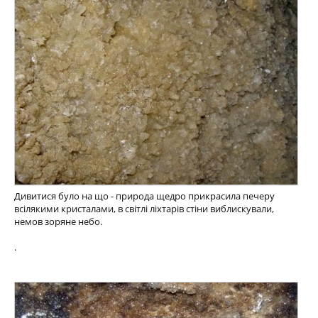
Дивитися було на що - природа щедро прикрасила печеру
всілякими кристалами, в світлі ліхтарів стіни виблискували,
немов зоряне небо.
.