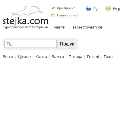
про проект
Рус
Укр
Написати нам
увійти
зареєструватися
Звіти
|
Цікаве
|
Карта
|
Замки
|
Погода
|
Готелі
|
Таксі