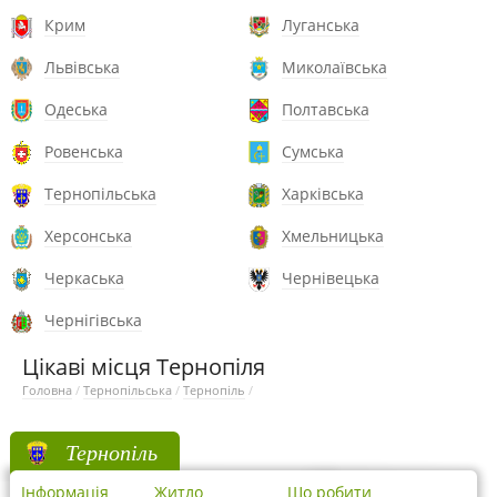
Крим
Луганська
Львівська
Миколаївська
Одеська
Полтавська
Ровенська
Сумська
Тернопільська
Харківська
Херсонська
Хмельницька
Черкаська
Чернівецька
Чернігівська
Цікаві місця Тернопіля
Головна
/
Тернопільська
/
Тернопіль
/
Тернопіль
Інформація
Житло
Що робити