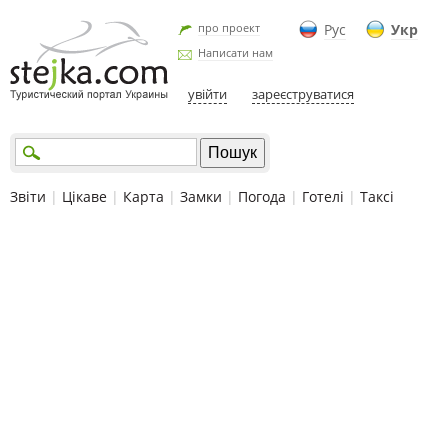
про проект
Рус
Укр
Написати нам
увійти
зареєструватися
Звіти
|
Цікаве
|
Карта
|
Замки
|
Погода
|
Готелі
|
Таксі