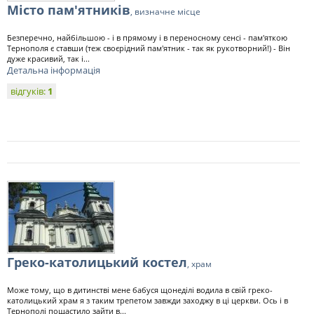
Місто пам'ятників
, визначне місце
Безперечно, найбільшою - і в прямому і в переносному сенсі - пам'яткою
Тернополя є ставши (теж своєрідний пам'ятник - так як рукотворний!) - Він
дуже красивий, так і...
Детальна інформація
відгуків:
1
Греко-католицький костел
, храм
Може тому, що в дитинстві мене бабуся щонеділі водила в свій греко-
католицький храм я з таким трепетом завжди заходжу в ці церкви. Ось і в
Тернополі пощастило зайти в...