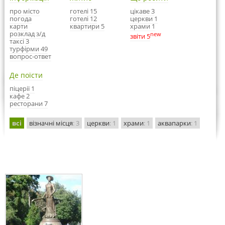
про місто
готелі 15
цікаве 3
погода
готелі 12
церкви 1
карти
квартири 5
храми 1
розклад з/д
new
звіти 5
таксі 3
турфірми 49
вопрос-ответ
Де поїсти
піцерії 1
кафе 2
ресторани 7
всі
візначні місця
: 3
церкви
: 1
храми
: 1
аквапарки
: 1