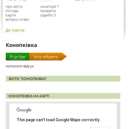
про місто
санаторії 1
погода
приватні
карти
садиби 3
вопрос-ответ
Де поїсти
Конопківка
Я тут був
Хочу побувати
написати відгук
ФОТО "КОНОПКІВКА"
КОНОПКІВКА НА КАРТІ
This page can't load Google Maps correctly.