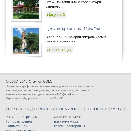
Отож найдавнішим є Музей історії
давнього...
відгуків:
2
Церква Архангела Михаїла
Оригінальний за архітектурою храм з
главами-кульками...
додати відгук
© 2007–2015 Стежка. COM.
Письмові і графічні матеріали захищені авторським правом
законодавства України, передрук матеріалів дозволений
тільки з письмової угоди власника
info@stejka.com
Юридична підтримка агентство "Солбі"
РОЗКЛАД З/Д
|
ГОРНОЛЫЖНЫЕ КУРОРТЫ
|
РЕСТОРАНИ
|
КАРТИ
|
Розміщення реклами
Додати на сайт:
Топ розміщення
визначне місце
Написати нам
готель, ресторан ін.
Видео уроки онлайн