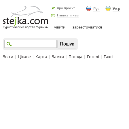
про проект
Рус
Укр
Написати нам
увійти
зареєструватися
Звіти
|
Цікаве
|
Карта
|
Замки
|
Погода
|
Готелі
|
Таксі