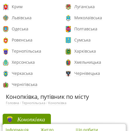
Крим
Луганська
Львівська
Миколаївська
Одеська
Полтавська
Ровенська
Сумська
Тернопільська
Харківська
Херсонська
Хмельницька
Черкаська
Чернівецька
Чернігівська
Конопківка, путівник по місту
Головна
/
Тернопільська
/
Конопківка
Конопківка
Інформація
Житло
Що робити