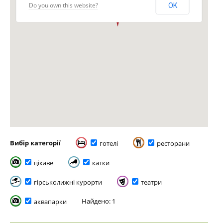
Do you own this website?
OK
Вибір категорії
готелі
ресторани
цікаве
катки
гірськолижні курорти
театри
Найдено: 1
аквапарки