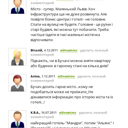
комментарий
Місто - супер. Маленький Львів. Хоч
інфраструктура ще не дуже розвинута. Але
повірте бізнес центри і готелі - не головне.
Спати на вулиці не будете. Головне - це руїни і
старі будівлі, які можна тут побачити. Треба
частіше їздити в такі маленькі містечка
відпочивати.
Віталій
,
4.12.2011
відповісти
удалить ложный
комментарий
Підкажіть, чи в Бучачі можна зняти квартиру
або будинок в гарному стані на кілька днів?
Аліна
,
1.12.2011
відповісти
удалить ложный
комментарий
Бучач досить гарне місто...кому не
подобається може не приїжати_Не
дізнаватися інформацію про історію міста та їх
готелі...!
K.B.A.
,
16.07.2011
відповісти
удалить ложный
комментарий
найкращий готель-"Мандри", потим "Альянс" і