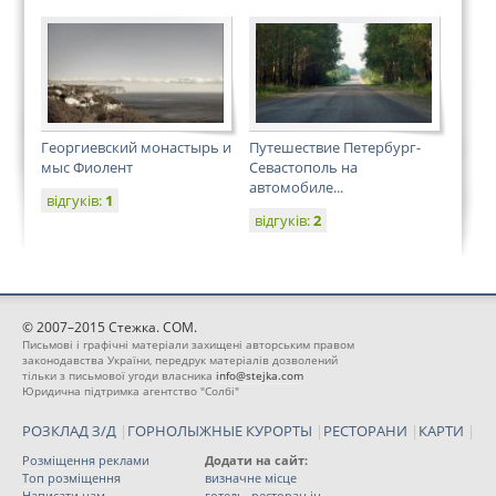
Георгиевский монастырь и
Путешествие Петербург-
мыс Фиолент
Севастополь на
автомобиле...
відгуків:
1
відгуків:
2
© 2007–2015 Стежка. COM.
Письмові і графічні матеріали захищені авторським правом
законодавства України, передрук матеріалів дозволений
тільки з письмової угоди власника
info@stejka.com
Юридична підтримка агентство "Солбі"
РОЗКЛАД З/Д
|
ГОРНОЛЫЖНЫЕ КУРОРТЫ
|
РЕСТОРАНИ
|
КАРТИ
|
Розміщення реклами
Додати на сайт:
Топ розміщення
визначне місце
Написати нам
готель, ресторан ін.