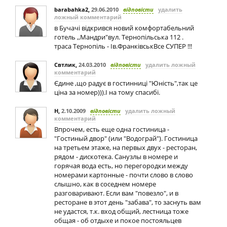
barabahka2
,
29.06.2010
відповісти
удалить
ложный комментарий
в Бучачі відкрився новий комфортабельний
готель ,,Мандри"вул. Тернопільська 112 .
траса Тернопіль - Ів.ФранківськВсе СУПЕР !!!
Свтлик
,
24.03.2010
відповісти
удалить ложный
комментарий
Єдине ,що радує в гостинниці "Юність",так це
ціна за номер))).І на тому спасибі.
Н
,
2.10.2009
відповісти
удалить ложный
комментарий
Впрочем, есть еще одна гостиница -
"Гостиный двор" (или "Водограй"). Гостиница
на третьем этаже, на первых двух - ресторан,
рядом - дискотека. Санузлы в номере и
горячая вода есть, но перегородки между
номерами картонные - почти слово в слово
слышно, как в соседнем номере
разговаривают. Если вам "повезло", и в
ресторане в этот день "забава", то заснуть вам
не удастся, т.к. вход общий, лестница тоже
общая - об отдыхе и покое постояльцев