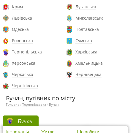
Крим
Луганська
Львівська
Миколаївська
Одеська
Полтавська
Ровенська
Сумська
Тернопільська
Харківська
Херсонська
Хмельницька
Черкаська
Чернівецька
Чернігівська
Бучач, путівник по місту
Головна
/
Тернопільська
/
Бучач
Бучач
Інформація
Житло
Що робити