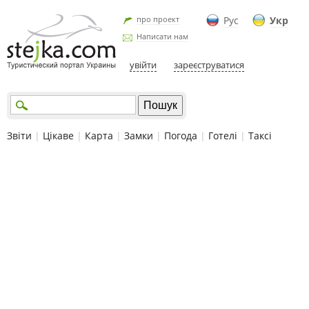
про проект
Рус
Укр
Написати нам
увійти
зареєструватися
Звіти
|
Цікаве
|
Карта
|
Замки
|
Погода
|
Готелі
|
Таксі