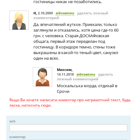
гостиницы никак не позаботились.
Н
,
2.10.2009
відповісти
удалить ложный
комментарий
Да, впечатлений жуткое. Приехали, только
заглянули и отказались, хотя цена где-то 60
грн. с человека. Старая ДОСААФовская
общага, первый этаж переделан под
гостиницу. В коридоре темно, стены тоже
выкрашены в какой-то теный цвет, санузел
один на всех.
Максим
,
14.11.2018
відповісти
удалить
ложный комментарий
Москальська морда, отдихай в
Срочи
Якщо Ви хочете написати коментар про неграмотний текст, будь
ласка, натисніть сюди.
ім'я
коментар