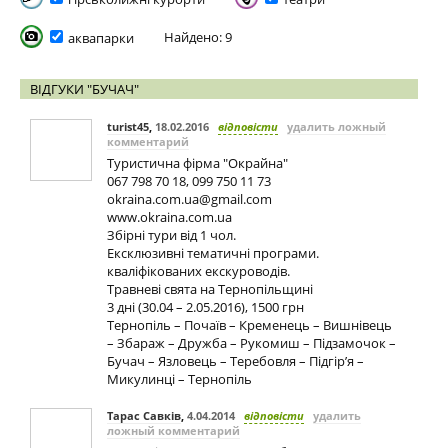
Найдено: 9
аквапарки
ВІДГУКИ "БУЧАЧ"
turist45
,
18.02.2016
відповісти
удалить ложный
комментарий
Туристична фірма "Окрайна"
067 798 70 18, 099 750 11 73
okraina.com.ua@gmail.com
www.okraina.com.ua
Збірні тури від 1 чол.
Ексклюзивні тематичні програми.
кваліфікованих екскуроводів.
Травневі свята на Тернопільщині
3 дні (30.04 – 2.05.2016), 1500 грн
Тернопіль – Почаїв – Кременець – Вишнівець
– Збараж – Дружба – Рукомиш – Підзамочок –
Бучач – Язловець – Теребовля – Підгір’я –
Микулинці – Тернопіль
Тарас Савків
,
4.04.2014
відповісти
удалить
ложный комментарий