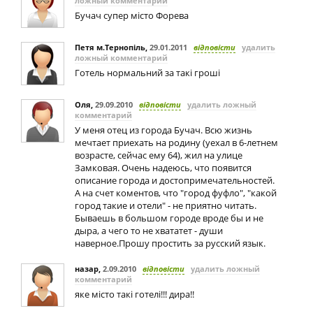
ложный комментарий
Бучач супер місто Форева
Петя м.Тернопіль
,
29.01.2011
відповісти
удалить
ложный комментарий
Готель нормальний за такі гроші
Оля
,
29.09.2010
відповісти
удалить ложный
комментарий
У меня отец из города Бучач. Всю жизнь
мечтает приехать на родину (уехал в 6-летнем
возрасте, сейчас ему 64), жил на улице
Замковая. Очень надеюсь, что появится
описание города и достопримечательностей.
А на счет коментов, что "город фуфло", "какой
город такие и отели" - не приятно читать.
Бываешь в большом городе вроде бы и не
дыра, а чего то не хвататет - души
наверное.Прошу простить за русский язык.
назар
,
2.09.2010
відповісти
удалить ложный
комментарий
яке місто такі готелі!!! дира!!