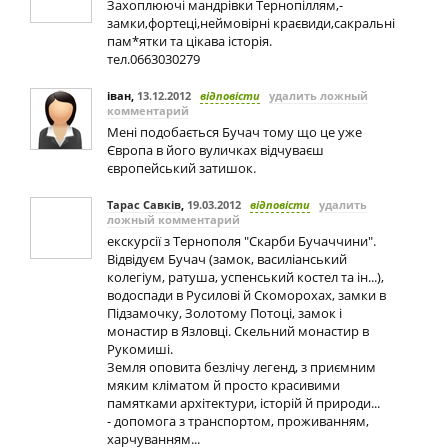
Захоплюючі мандрівки Тернопіллям,-
замки,фортеці,неймовірні краєвиди,сакральні
пам*ятки та цікава історія.
тел.0663030279
іван
,
13.12.2012
відповісти
удалить ложный
комментарий
Мені подобається Бучач тому що це уже
Європа в його вуличках відчуваєш
європейський затишок.
Тарас Савків
,
19.03.2012
відповісти
удалить
ложный комментарий
екскурсії з Тернополя "Скарби Бучаччини".
Відвідуєм Бучач (замок, василіанський
колегіум, ратуша, успенський костел та ін...),
водоспади в Русилові й Скоморохах, замки в
Підзамочку, Золотому Потоці, замок і
монастир в Язловці. Скельний монастир в
Рукомиші.
Земля оповита безлічу легенд, з приємним
мяким кліматом й просто красивими
памятками архітектури, історій й природи...
- допомога з транспортом, проживанням,
харчуванням...