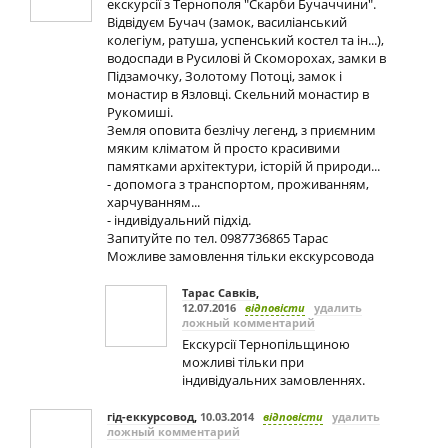
екскурсії з Тернополя "Скарби Бучаччини".
Відвідуєм Бучач (замок, василіанський
колегіум, ратуша, успенський костел та ін...),
водоспади в Русилові й Скоморохах, замки в
Підзамочку, Золотому Потоці, замок і
монастир в Язловці. Скельний монастир в
Рукомиші.
Земля оповита безлічу легенд, з приємним
мяким кліматом й просто красивими
памятками архітектури, історій й природи...
- допомога з транспортом, проживанням,
харчуванням...
- індивідуальний підхід.
Запитуйте по тел. 0987736865 Тарас
Можливе замовлення тільки екскурсовода
Тарас Савків
,
12.07.2016
відповісти
удалить
ложный комментарий
Екскурсії Тернопільщиною
можливі тільки при
індивідуальних замовленнях.
гід-еккурсовод
,
10.03.2014
відповісти
удалить
ложный комментарий