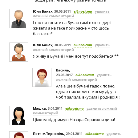
"Водограй", ні в якому разі не "Юність"
Юля Банах
,
30.05.2011
відповісти
удалить
ложный комментарий
І шо ви гоните на Бучач самі в якісь дирі
живети а на таке прикрасне місто шось
базікаєте*
Юля Банах
,
30.05.2011
відповісти
удалить
ложный комментарий
Я живу в Бучачі і мені все тут подобається **
Василь
,
23.05.2017
відповісти
удалить
ложный комментарий
Ага а ше в бучачі гадюк повно,
одна з них колись моєму діду в
чобіт залізла, вкусила і родивсі я !
Машка
,
3.04.2011
відповісти
удалить ложный
комментарий
Цілком підтримую Назара.Справжня дира!
Петя м.Тернопіль
,
29.01.2011
відповісти
удалить