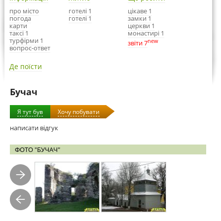
про місто
готелі 1
цікаве 1
погода
готелі 1
замки 1
карти
церкви 1
таксі 1
монастирі 1
турфірми 1
new
звіти 7
вопрос-ответ
Де поїсти
Бучач
Я тут був
Хочу побувати
написати відгук
ФОТО "БУЧАЧ"