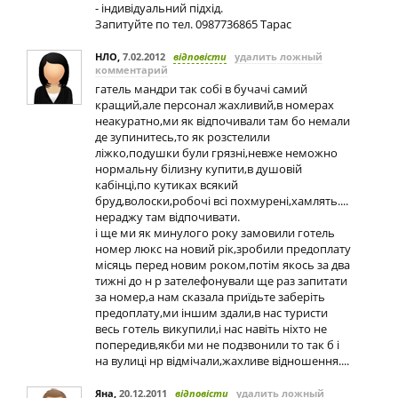
- індивідуальний підхід.
Запитуйте по тел. 0987736865 Тарас
НЛО
,
7.02.2012
відповісти
удалить ложный
комментарий
гатель мандри так собі в бучачі самий
кращий,але персонал жахливий,в номерах
неакуратно,ми як відпочивали там бо немали
де зупинитесь,то як розстелили
ліжко,подушки були грязні,невже неможно
нормальну білизну купити,в душовій
кабінці,по кутиках всякий
бруд,волоски,робочі всі похмурені,хамлять....
нераджу там відпочивати.
і ще ми як минулого року замовили готель
номер люкс на новий рік,зробили предоплату
місяць перед новим роком,потім якось за два
тижні до н р зателефонували ще раз запитати
за номер,а нам сказала приїдьте заберіть
предоплату,ми іншим здали,в нас туристи
весь готель викупили,і нас навіть ніхто не
попередив,якби ми не подзвонили то так б і
на вулиці нр відмічали,жахливе відношення....
Яна
,
20.12.2011
відповісти
удалить ложный