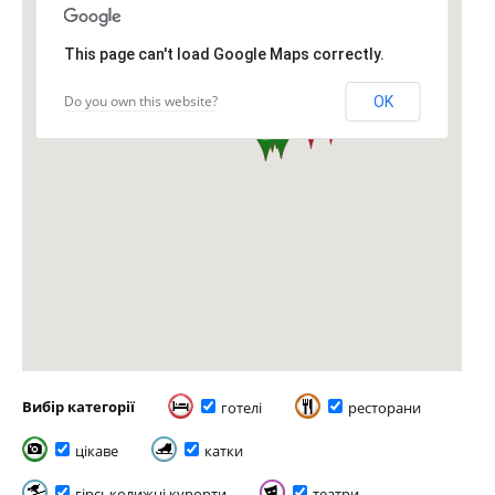
This page can't load Google Maps correctly.
Do you own this website?
OK
Вибір категорії
готелі
ресторани
цікаве
катки
гірськолижні курорти
театри