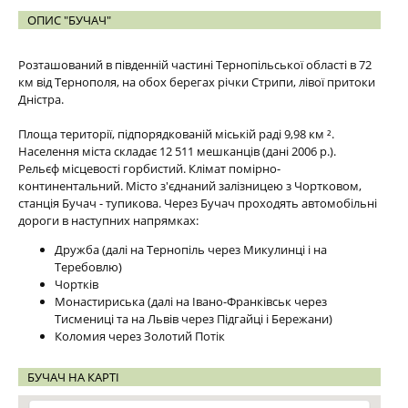
ОПИС "БУЧАЧ"
Розташований в південній частині Тернопільської області в 72
км від Тернополя, на обох берегах річки Стрипи, лівої притоки
Дністра.
Площа території, підпорядкованій міській раді 9,98 км ².
Населення міста складає 12 511 мешканців (дані 2006 р.).
Рельєф місцевості горбистий. Клімат помірно-
континентальний. Місто з'єднаний залізницею з Чортковом,
станція Бучач - тупикова. Через Бучач проходять автомобільні
дороги в наступних напрямках:
Дружба (далі на Тернопіль через Микулинці і на
Теребовлю)
Чортків
Монастириська (далі на Івано-Франківськ через
Тисмениці та на Львів через Підгайці і Бережани)
Коломия через Золотий Потік
БУЧАЧ НА КАРТІ