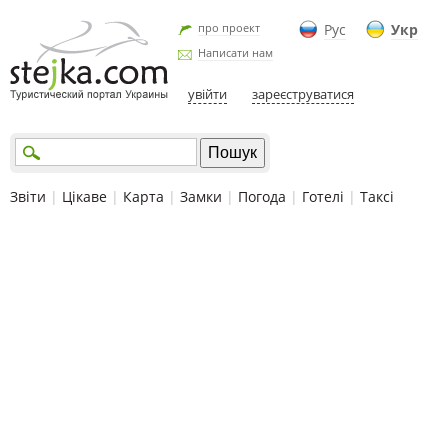
про проект
Рус
Укр
Написати нам
увійти
зареєструватися
Звіти
|
Цікаве
|
Карта
|
Замки
|
Погода
|
Готелі
|
Таксі