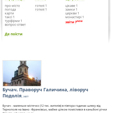
про місто
готелі 1
цікаве 1
погода
готелі 1
замки 1
карти
церкви 1
таксі 1
монастирі 1
турфірми 1
new
звіти 7
вопрос-ответ
Де поїсти
Бучач. Праворуч Галичина, ліворуч
Подолія
, звіт
Бучач - маленьке містечко (12 тис. жителів) в півтора годинах шляху від
Тернополя на Івано -Франківськ, майже цілком помістився в каньйоні річки