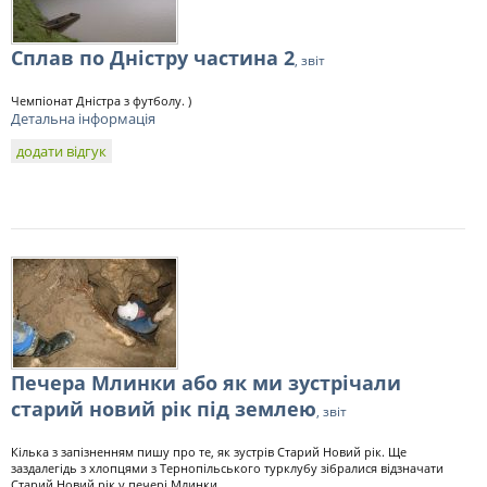
Сплав по Дністру частина 2
, звіт
Чемпіонат Дністра з футболу. )
Детальна інформація
додати відгук
Печера Млинки або як ми зустрічали
старий новий рік під землею
, звіт
Кілька з запізненням пишу про те, як зустрів Старий Новий рік. Ще
заздалегідь з хлопцями з Тернопільського турклубу зібралися відзначати
Старий Новий рік у печері Млинки....