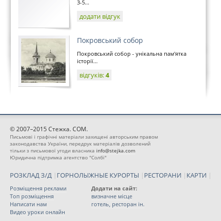
3-5...
додати відгук
Покровський собор
Покровський собор - унікальна пам'ятка
історії...
відгуків:
4
© 2007–2015 Стежка. COM.
Письмові і графічні матеріали захищені авторським правом
законодавства України, передрук матеріалів дозволений
тільки з письмової угоди власника
info@stejka.com
Юридична підтримка агентство "Солбі"
РОЗКЛАД З/Д
|
ГОРНОЛЫЖНЫЕ КУРОРТЫ
|
РЕСТОРАНИ
|
КАРТИ
|
Розміщення реклами
Додати на сайт:
Топ розміщення
визначне місце
Написати нам
готель, ресторан ін.
Видео уроки онлайн