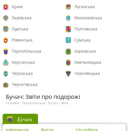
Крим
Луганська
Львівська
Миколаївська
Одеська
Полтавська
Ровенська
Сумська
Тернопільська
Харківська
Херсонська
Хмельницька
Черкаська
Чернівецька
Чернігівська
Бучач: Звіти про подорожі
Головна
/
Тернопільська
/
Бучач
/
звіти
Бучач
Інформація
Житло
Що робити