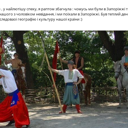
​, у найлютішу спеку, я раптом збагнула : чомусь ми були в Запоріжжі т
ашого з чоловіком невідання, і ми поїхали в Запоріжжі. Був теплий ден
следоваоі географію і культуру нашої країни :)