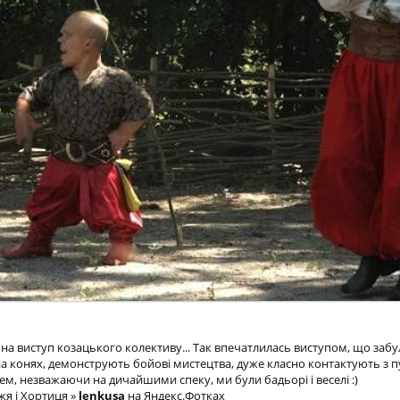
на виступ козацького колективу... Так впечатлилась виступом, що забул
 конях, демонструють бойові мистецтва, дуже класно контактують з пу
ем, незважаючи на дичайшими спеку, ми були бадьорі і веселі :)
жя і Хортиця »
lenkusa
на Яндекс.Фотках