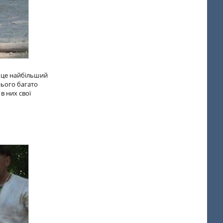
о це найбільший
нього багато
в них свої