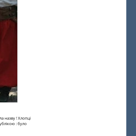
а назву ! Хлопці
блікою : було