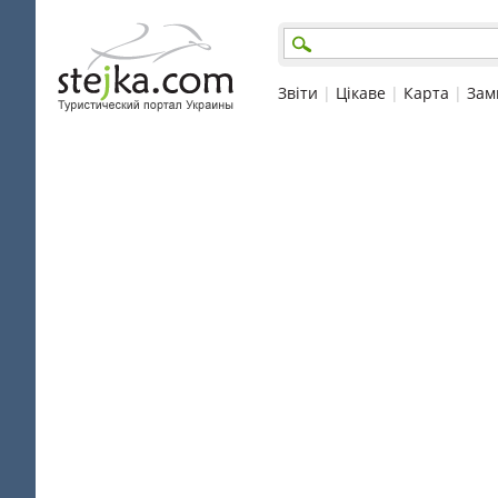
Звіти
|
Цікаве
|
Карта
|
Зам