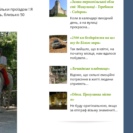
«Замки тернопільської обла
сті: Микулинці - Теребовля
ільки проїздом ! Я
- Сидоров»
ь, близько 50
Коли в календарі вихідний
день, а на вулиці
прекрасна...
«2500 км бездоріжжя на шл
яху до Білого моря»
Так вийшло, що в квітні, на
початку місяця, нам вдалося
побувати...
«Личаківське кладовище»
Відомо, що сильні емоційні
потрясіння в житті людини
сприяють...
«Одеса. Прогулянка місто
м»
Не буду оригінальною, якщо
за епіграф візьму знамениті...