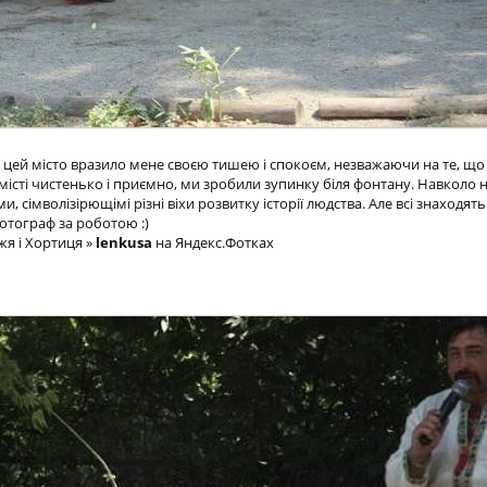
 цей місто вразило мене своєю тишею і спокоєм, незважаючи на те, щ
 місті чистенько і приємно, ми зробили зупинку біля фонтану. Навколо 
 сімволізірющімі різні віхи розвитку історії людства. Але всі знаходять 
отограф за роботою :)
жя і Хортиця »
lenkusa
на Яндекс.Фотках