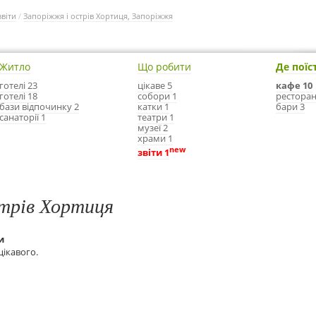
звіти
/
Запоріжжя і острів Хортиця, Запоріжжя
Житло
Що робити
Де поїс
готелі 23
цікаве 5
кафе 10
готелі 18
собори 1
ресторан
бази відпочинку 2
катки 1
бари 3
санаторії 1
театри 1
музеї 2
храми 1
new
звіти 1
трів Хортиця
и
цікавого.