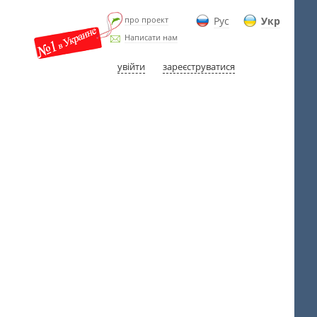
про проект
Рус
Укр
Написати нам
увійти
зареєструватися