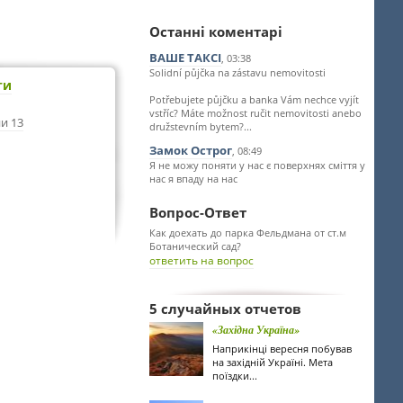
Останні коментарі
ВАШЕ ТАКСІ
, 03:38
Solidní půjčka na zástavu nemovitosti
ти
Potřebujete půjčku a banka Vám nechce vyjít
vstříc? Máte možnost ručit nemovitosti anebo
и 13
družstevním bytem?...
Замок Острог
, 08:49
Я не можу поняти у нас є поверхнях сміття у
нас я впаду на нас
Вопрос-Ответ
Как доехать до парка Фельдмана от ст.м
Ботанический сад?
ответить на вопрос
5 случайных отчетов
«Західна Україна»
Наприкінці вересня побував
на західній Україні. Мета
поїздки...