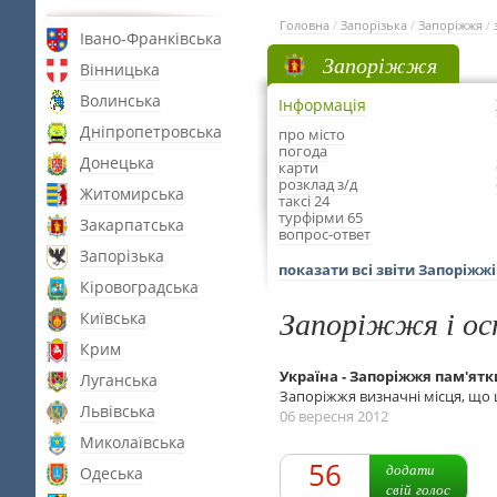
Головна
/
Запорізька
/
Запоріжжя
/
Івано-Франківська
Запоріжжя
Вінницька
Волинська
Інформація
Дніпропетровська
про місто
погода
Донецька
карти
розклад з/д
Житомирська
таксі 24
турфірми 65
Закарпатська
вопрос-ответ
Запорізька
показати всі звіти Запоріжжі
Кіровоградська
Запоріжжя і ос
Київська
Крим
Україна - Запоріжжя пам'ятк
Луганська
Запоріжжя визначні місця, що 
Львівська
06 вересня 2012
Миколаївська
56
додати
Одеська
свій голос